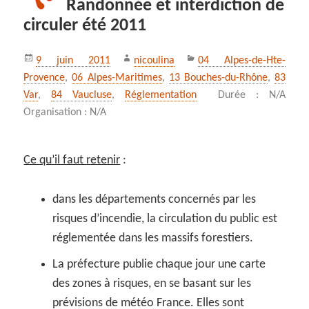
Randonnée et interdiction de
circuler été 2011
Publié
Auteur
Catégories
9 juin 2011
nicoulina
04 Alpes-de-Hte-
le
Provence
,
06 Alpes-Maritimes
,
13 Bouches-du-Rhône
,
83
Var
,
84 Vaucluse
,
Réglementation
Durée : N/A
Organisation : N/A
Ce qu’il faut retenir
:
dans les départements concernés par les
risques d’incendie, la circulation du public est
réglementée dans les massifs forestiers.
La préfecture publie chaque jour une carte
des zones à risques, en se basant sur les
prévisions de météo France. Elles sont