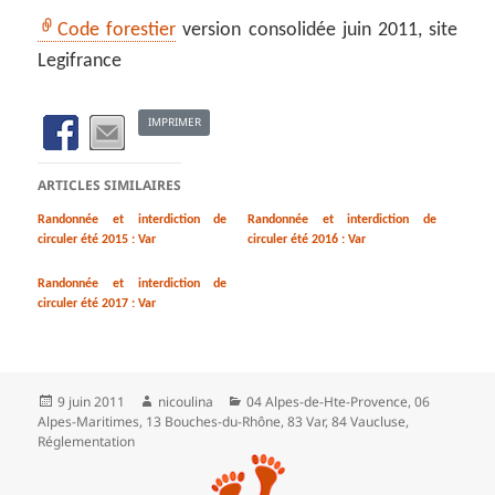
Code forestier
version consolidée juin 2011, site
Legifrance
IMPRIMER
ARTICLES SIMILAIRES
Randonnée et interdiction de
Randonnée et interdiction de
circuler été 2015 : Var
circuler été 2016 : Var
Randonnée et interdiction de
circuler été 2017 : Var
Publié
Auteur
Catégories
9 juin 2011
nicoulina
04 Alpes-de-Hte-Provence
,
06
le
Alpes-Maritimes
,
13 Bouches-du-Rhône
,
83 Var
,
84 Vaucluse
,
Réglementation