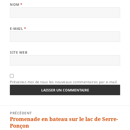
NOM
*
E-MAIL
*
SITE WEB
Prévenez-moi de tous les nouveaux commentaires par e-mail.
Navigation
PRÉCÉDENT
de
Promenade en bateau sur le lac de Serre-
Article
l’article
Ponçon
précédent :