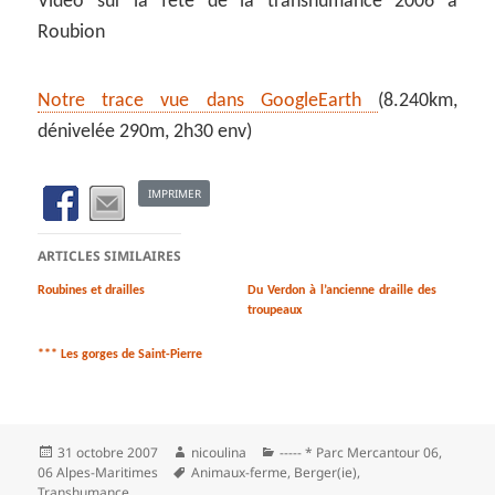
Vidéo sur la fête de la transhumance 2006 à
Roubion
Notre trace vue dans GoogleEarth
(8.240km,
dénivelée 290m, 2h30 env)
IMPRIMER
ARTICLES SIMILAIRES
Roubines et drailles
Du Verdon à l’ancienne draille des
troupeaux
*** Les gorges de Saint-Pierre
Publié
Auteur
Catégories
31 octobre 2007
nicoulina
----- * Parc Mercantour 06
,
le
Mots-
06 Alpes-Maritimes
Animaux-ferme
,
Berger(ie)
,
clés
Transhumance