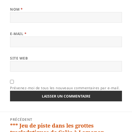
NOM
*
E-MAIL
*
SITE WEB
Prévenez-moi de tous les nouveaux commentaires par e-mail.
Navigation
PRÉCÉDENT
de
*** Jeu de piste dans les grottes
Article
l’article