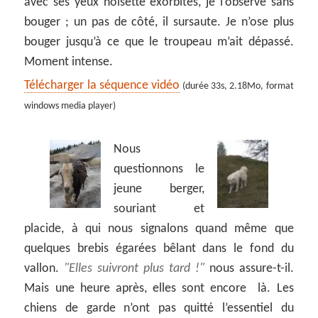
avec ses yeux noisette exorbités, je l’observe sans
bouger ; un pas de côté, il sursaute. Je n’ose plus
bouger jusqu’à ce que le troupeau m’ait dépassé.
Moment intense.
Télécharger la séquence vidéo
(durée 33s, 2.18Mo, format
windows media player)
Nous
questionnons le
jeune berger,
souriant et
placide, à qui nous signalons quand même que
quelques brebis égarées bêlant dans le fond du
vallon.
Elles suivront plus tard !
nous assure-t-il.
Mais une heure après, elles sont encore là. Les
chiens de garde n’ont pas quitté l’essentiel du