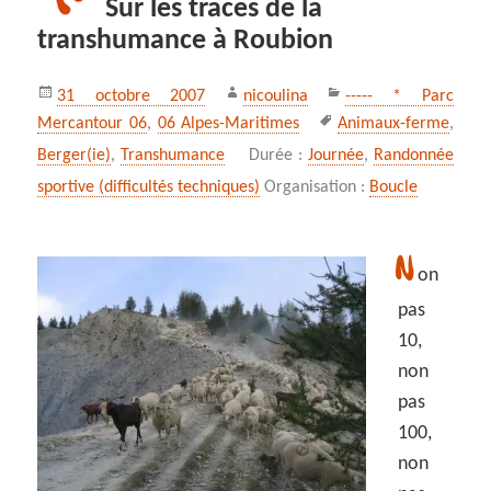
Sur les traces de la
transhumance à Roubion
Publié
Auteur
Catégories
31 octobre 2007
nicoulina
----- * Parc
le
Mots-
Mercantour 06
,
06 Alpes-Maritimes
Animaux-ferme
,
clés
Berger(ie)
,
Transhumance
Durée :
Journée
,
Randonnée
sportive (difficultés techniques)
Organisation :
Boucle
N
on
pas
10,
non
pas
100,
non