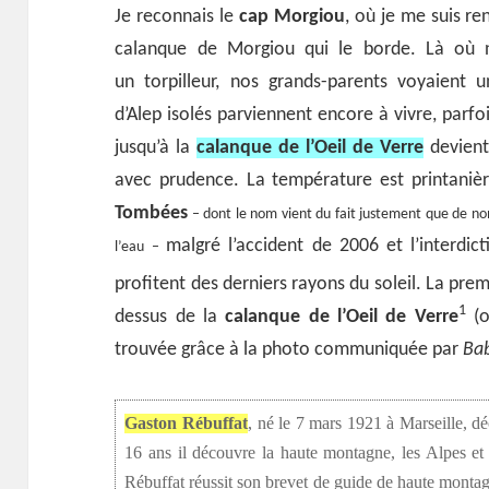
Je reconnais le
cap Morgiou
, où je me suis re
calanque de Morgiou qui le borde. Là où 
un torpilleur, nos grands-parents voyaient
d’Alep isolés parviennent encore à vivre, parfo
jusqu’à la
calanque de l’Oeil de Verre
devient
avec prudence. La température est printaniè
Tombées
– dont le nom vient du fait justement que de no
malgré l’accident de 2006 et l’interdi
l’eau –
profitent des derniers rayons du soleil. La pr
1
dessus de la
calanque de l’Oeil de Verre
(o
trouvée grâce à la photo communiquée par
Ba
Gaston Rébuffat
, né le 7 mars 1921 à Marseille, d
16 ans il découvre la haute montagne, les Alpes e
Rébuffat réussit son brevet de guide de haute montag