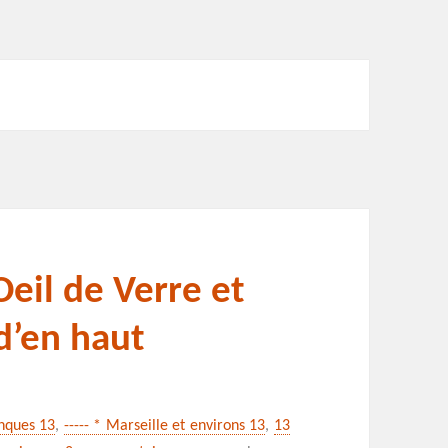
Oeil de Verre et
d’en haut
anques 13
,
----- * Marseille et environs 13
,
13
sur La calanque de l’Oeil de Verre et cel