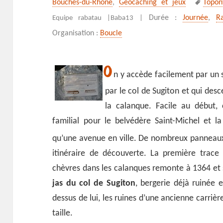
Bouches-du-Rhône
,
Geocaching et jeux
Topon
clés
Durée :
Journée
,
Ra
Equipe rabatau |
Baba13 |
Organisation :
Boucle
O
n y accède facilement par un 
par le col de Sugiton et qui des
la calanque. Facile au début, 
familial pour le belvédère Saint-Michel et l
qu’une avenue en ville. De nombreux pannea
itinéraire de découverte. La première trac
chèvres dans les calanques remonte à 1364 et 
jas du col de Sugiton
, bergerie déjà ruinée 
dessus de lui, les ruines d’une ancienne carrière
taille.