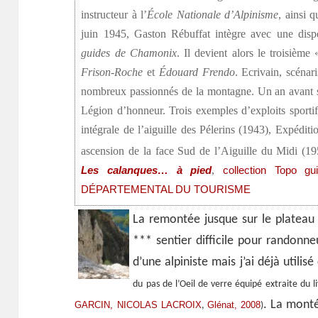
instructeur à l’
École Nationale d’Alpinisme
, ainsi q
juin 1945, Gaston Rébuffat intègre avec une disp
guides de Chamonix
. Il devient alors le troisièm
Frison-Roche
et
Édouard Frendo
. Ecrivain, scénar
nombreux passionnés de la montagne. Un an avant sa 
Légion d’honneur. Trois exemples d’exploits sportif
intégrale de l’aiguille des Pélerins (1943), Expédit
ascension de la face Sud de l’Aiguille du Midi (1
,
Les calanques… à pied
collection Topo gu
DÉPARTEMENTAL DU TOURISME
La remontée jusque sur le plateau
*** sentier difficile pour randonneu
d’une alpiniste mais j’ai déjà utilis
du pas de l’Oeil de verre équipé extraite du l
. La monté
GARCIN, NICOLAS LACROIX
Glénat, 2008
,
)