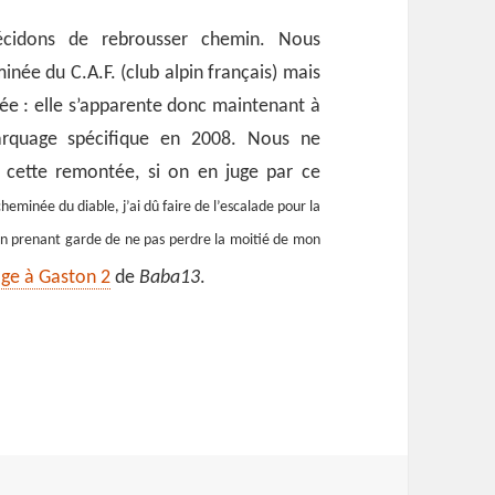
décidons de rebrousser chemin. Nous
ée du C.A.F. (club alpin français) mais
ée : elle s’apparente donc maintenant à
arquage spécifique en 2008. Nous ne
e cette remontée, si on en juge par ce
heminée du diable, j’ai dû faire de l’escalade pour la
en prenant garde de ne pas perdre la moitié de mon
e à Gaston 2
de
Baba13
.
 Verre et celle de Sugiton vue d’en haut