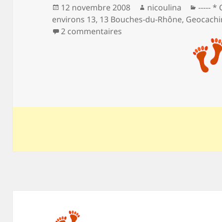
Publié
Auteur
Catég
12 novembre 2008
nicoulina
----- 
le
environs 13
,
13 Bouches-du-Rhône
,
Geocachin
sur La calanque de l’Oeil d
2 commentaires