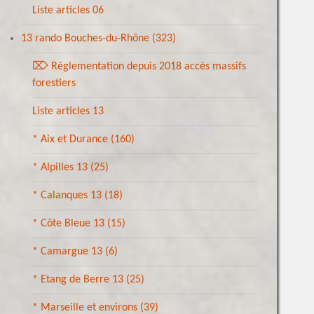
Liste articles 06
13 rando Bouches-du-Rhône
(323)
⌦ Réglementation depuis 2018 accès massifs
forestiers
Liste articles 13
* Aix et Durance
(160)
* Alpilles 13
(25)
* Calanques 13
(18)
* Côte Bleue 13
(15)
* Camargue 13
(6)
* Etang de Berre 13
(25)
* Marseille et environs
(39)