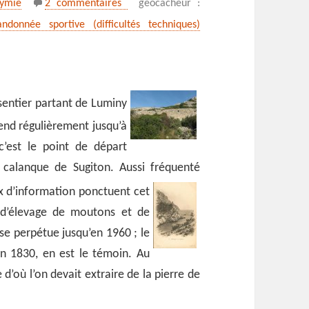
ymie
2 commentaires
geocacheur :
ndonnée sportive (difficultés techniques)
sentier partant de Luminy
cend régulièrement jusqu’à
c’est le point de départ
a calanque de Sugiton. Aussi fréquenté
ux
d’information ponctuent cet
e d’élevage de moutons et de
se perpétue jusqu’en 1960 ; le
en 1830, en est le témoin. Au
 d’où l’on devait extraire de la pierre de