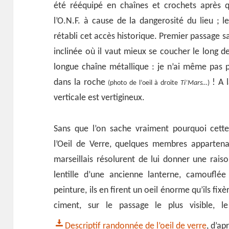
été rééquipé en chaînes et crochets après q
l’O.N.F. à cause de la dangerosité du lieu ; 
rétabli cet accès historique. Premier passage 
inclinée où il vaut mieux se coucher le long 
longue chaîne métallique : je n’ai même pas p
dans la roche
! A 
(photo de l’oeil à droite
Ti’Mars…
)
verticale est vertigineux.
Sans que l’on sache vraiment pourquoi cett
l’Oeil de Verre, quelques membres appartena
marseillais résolurent de lui donner une raiso
lentille d’une ancienne lanterne, camouflé
peinture, ils en firent un oeil énorme qu’ils fixè
ciment, sur le passage le plus visible, 
Descriptif randonnée de l’oeil de verre
, d’ap