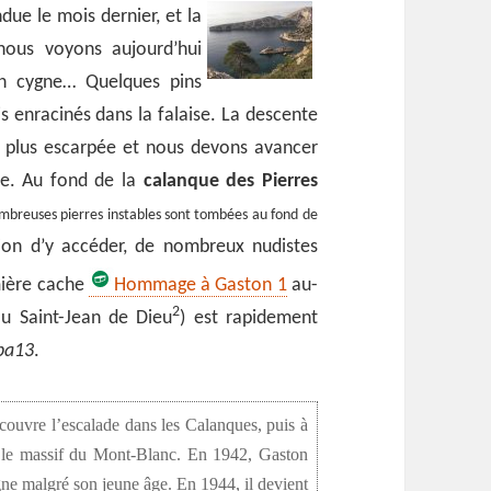
ndue le mois dernier, et la
nous voyons aujourd’hui
 un cygne… Quelques pins
is enracinés dans la falaise. La descente
 plus escarpée et nous devons avancer
re. Au fond de la
calanque des Pierres
mbreuses pierres instables sont tombées au fond de
ction d’y accéder, de nombreux nudistes
emière cache
Hommage à Gaston 1
au-
2
u Saint-Jean de Dieu
) est rapidement
ba13
.
écouvre l’escalade dans les Calanques, puis à
t le massif du Mont-Blanc. En 1942, Gaston
ne malgré son jeune âge. En 1944, il devient