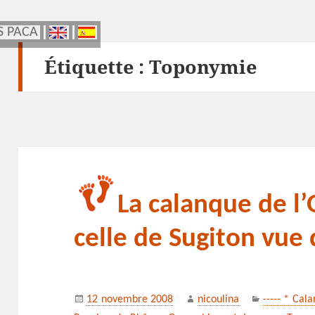
S PACA
S PACA
Étiquette :
Toponymie
La calanque de l’
celle de Sugiton vue 
Publié
Auteur
Catégories
12 novembre 2008
nicoulina
----- * Cal
le
Mots-