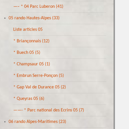
—– * 04 Parc Luberon
(41)
05 rando Hautes-Alpes
(33)
Liste articles 05
* Briançonnais
(12)
* Buech 05
(5)
* Champsaur 05
(1)
* Embrun Serre-Ponçon
(5)
* Gap Val de Durance 05
(2)
* Queyras 05
(6)
——- * Parc national des Ecrins 05
(7)
06 rando Alpes-Maritimes
(23)