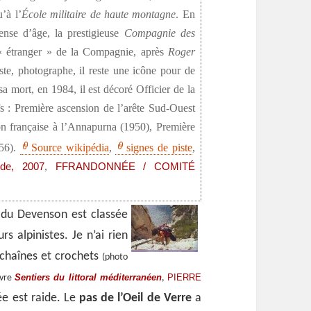
u’à l’
École militaire de haute montagne
. En
ense d’âge, la prestigieuse
Compagnie des
e « étranger » de la Compagnie, après
Roger
iste, photographe, il reste une icône pour de
mort, en 1984, il est décoré Officier de la
s : Première ascension de l’arête Sud-Ouest
ion française à l’Annapurna (1950), Première
956).
Source wikipédia
,
signes de piste
,
,
ide, 2007
FFRANDONNÉE / COMITÉ
 du Devenson est classée
rs alpinistes. Je n’ai rien
é chaînes et crochets
(photo
Sentiers du littoral méditerranéen
PIERRE
ivre
,
e est raide. Le
pas de l’Oeil de Verre
a