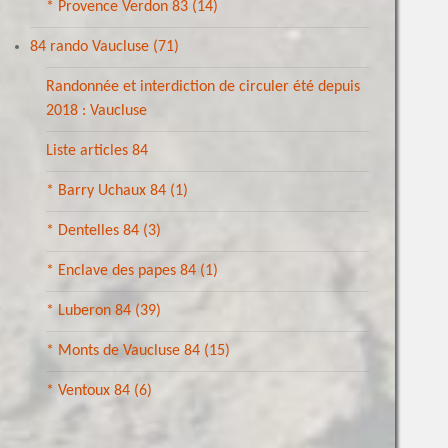
* Provence Verdon 83
(14)
84 rando Vaucluse
(71)
Randonnée et interdiction de circuler été depuis
2018 : Vaucluse
Liste articles 84
* Barry Uchaux 84
(1)
* Dentelles 84
(3)
* Enclave des papes 84
(1)
* Luberon 84
(39)
* Monts de Vaucluse 84
(15)
* Ventoux 84
(6)