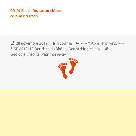
GR 2013 : de Rognac au château
de la Tour d’Arbois
Publié
Auteur
Catégories
28 novembre 2012
nicoulina
----- * Aix et environs
,
-----
le
Mots-
* GR 2013
,
13 Bouches-du-Rhône
,
Geocaching et jeux
clés
Géologie
,
Insolite
,
Patrimoine‑civil