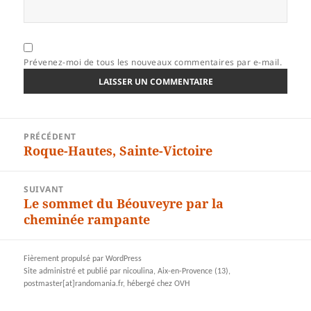
Prévenez-moi de tous les nouveaux commentaires par e-mail.
Navigation
PRÉCÉDENT
de
Roque-Hautes, Sainte-Victoire
Article
l’article
précédent :
SUIVANT
Le sommet du Béouveyre par la
Article
cheminée rampante
suivant :
Fièrement propulsé par WordPress
Site administré et publié par nicoulina, Aix-en-Provence (13),
postmaster[at]randomania.fr, hébergé chez OVH