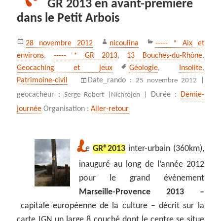
GR 2013 en avant-première
dans le Petit Arbois
Publié
Auteur
Catégories
28 novembre 2012
nicoulina
----- * Aix et
le
environs
,
----- * GR 2013
,
13 Bouches-du-Rhône
,
Mots-
Geocaching et jeux
Géologie
,
Insolite
,
clés
Patrimoine‑civil
Date_rando :
25 novembre 2012 |
geocacheur :
Durée :
Demie-
Serge Robert |
Nichrojen |
journée
Organisation :
Aller-retour
L
e
GR
®
2013
inter-urbain (360km),
inauguré au long de l’année 2012
pour le grand évènement
Marseille-Provence 2013 –
capitale européenne de la culture – décrit sur la
carte IGN un large 8 couché dont le centre se situe