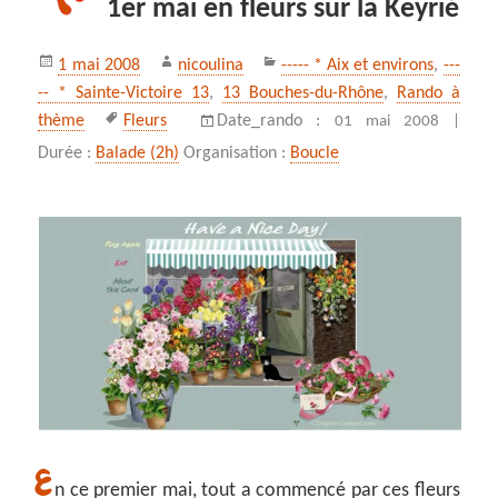
1er mai en fleurs sur la Keyrié
Publié
Auteur
Catégories
1 mai 2008
nicoulina
----- * Aix et environs
,
---
le
-- * Sainte-Victoire 13
,
13 Bouches-du-Rhône
,
Rando à
Mots-
thème
Fleurs
Date_rando :
01 mai 2008 |
clés
Durée :
Balade (2h)
Organisation :
Boucle
E
n ce premier mai, tout a commencé par ces fleurs