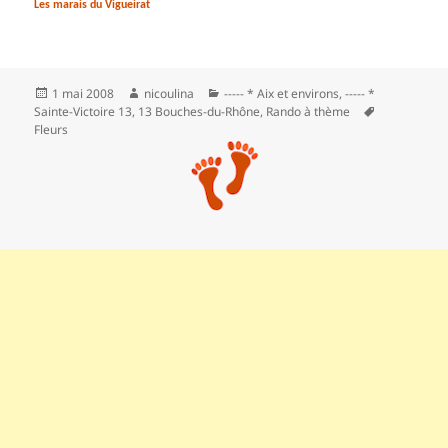
Les marais du Vigueirat
Publié
Auteur
Catégories
1 mai 2008
nicoulina
----- * Aix et environs
,
----- *
le
Mots-
Sainte-Victoire 13
,
13 Bouches-du-Rhône
,
Rando à thème
clés
Fleurs