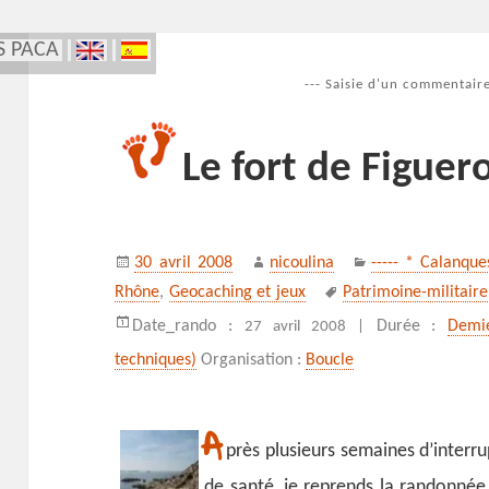
S PACA
--- Saisie d'un commentaire
Le fort de Figuero
Publié
Auteur
Catégories
30 avril 2008
nicoulina
----- * Calanque
le
Mots-
Rhône
,
Geocaching et jeux
Patrimoine-militaire
clés
Date_rando :
Durée :
Demi
27 avril 2008 |
techniques)
Organisation :
Boucle
A
près plusieurs semaines d’interr
de santé, je reprends la randonnée 