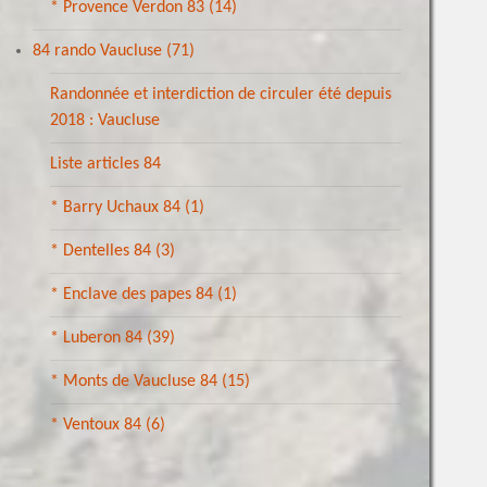
* Provence Verdon 83
(14)
84 rando Vaucluse
(71)
Randonnée et interdiction de circuler été depuis
2018 : Vaucluse
Liste articles 84
* Barry Uchaux 84
(1)
* Dentelles 84
(3)
* Enclave des papes 84
(1)
* Luberon 84
(39)
* Monts de Vaucluse 84
(15)
* Ventoux 84
(6)