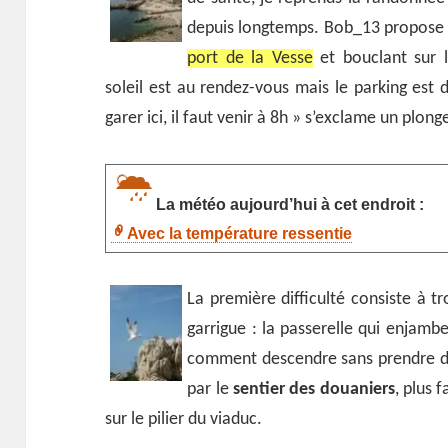
depuis longtemps. Bob_13 propose u
port de la Vesse
et bouclant sur l
soleil est au rendez-vous mais le parking est 
garer ici, il faut venir à 8h » s’exclame un plong
La météo aujourd’hui à cet endroit :
Avec la température ressentie
La première difficulté consiste à tr
garrigue : la passerelle qui enjamb
comment descendre sans prendre d
par le
sentier des douaniers
, plus 
sur le pilier du viaduc.