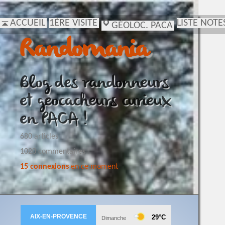
ACCUEIL
1ÈRE VISITE
LISTE NOTE
GÉOLOC. PACA
Randomania
Blog des randonneurs
et geocacheurs curieux
en PACA !
680 articles
1020 commentaires
15 connexions
en ce moment