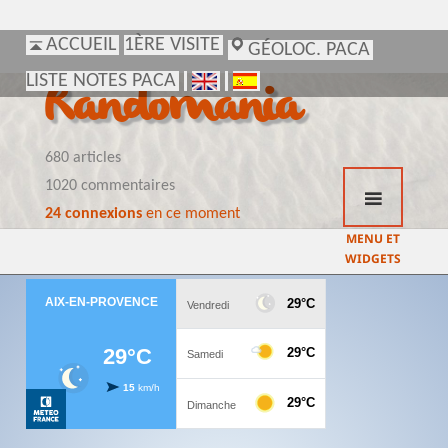
ACCUEIL
ACCUEIL
1ÈRE VISITE
1ÈRE VISITE
GÉOLOC. PACA
GÉOLOC. PACA
LISTE NOTES PACA
LISTE NOTES PACA
Randomania
680 articles
1020 commentaires
24 connexions
en ce moment
MENU ET
WIDGETS