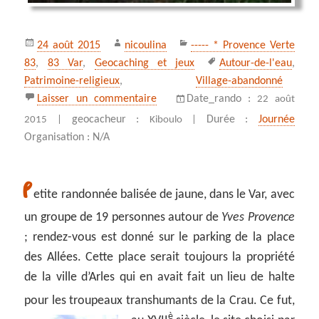
Publié
Auteur
Catégories
24 août 2015
nicoulina
----- * Provence Verte
le
Mots-
83
,
83 Var
,
Geocaching et jeux
Autour-de-l'eau
,
clés
Patrimoine-religieux
,
Village-abandonné
sur Cascade du Tombereau à Bras
Laisser un commentaire
Date_rando :
22 août
geocacheur :
Durée :
Journée
2015 |
Kiboulo |
Organisation : N/A
P
etite randonnée balisée de jaune, dans le Var, avec
un groupe de 19 personnes autour de
Yves Provence
; rendez-vous est donné sur le parking de la place
des Allées. Cette place serait toujours la propriété
de la ville d’Arles qui en avait fait un lieu de halte
pour les troupeaux transhumants de la Crau.
Ce fut,
è