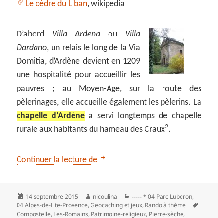
Le cèdre du Liban
, wikipedia
D’abord
Villa Ardena
ou
Villa
Dardano
, un relais le long de la Via
Domitia, d’Ardène devient en 1209
une hospitalité pour accueillir les
pauvres ; au Moyen-Age, sur la route des
pèlerinages, elle accueille également les pèlerins. La
chapelle d’Ardène
a servi longtemps de chapelle
2
rurale aux habitants du hameau des Craux
.
** Saint-Michel l’Observatoire par
Continuer la lecture de
Publié
Auteur
Catégories
14 septembre 2015
nicoulina
----- * 04 Parc Luberon
,
le
Mots-
04 Alpes-de-Hte-Provence
,
Geocaching et jeux
,
Rando à thème
clés
Compostelle
,
Les‑Romains
,
Patrimoine-religieux
,
Pierre-sèche
,