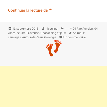
*** Les gorges de Saint-Pierre par
Continuer la lecture de
Publié
Auteur
Catégories
13 septembre 2015
nicoulina
----- * 04 Parc Verdon
,
04
le
Mots-
Alpes-de-Hte-Provence
,
Geocaching et jeux
Animaux-
clés
sur *** Les gorg
sauvages
,
Autour-de-l'eau
,
Géologie
Un commentaire