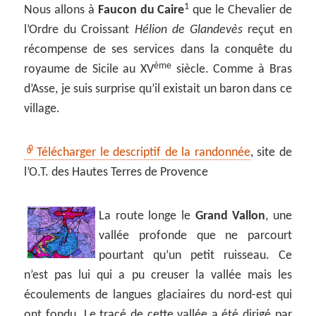
1
Nous allons à
Faucon du Caire
que le Chevalier de
l’Ordre du Croissant
Hélion de Glandevès
reçut en
récompense de ses services dans la conquête du
ème
royaume de Sicile au XV
siècle. Comme à Bras
d’Asse, je suis surprise qu’il existait un baron dans ce
village.
Télécharger le descriptif de la randonnée
, site de
l’O.T. des Hautes Terres de Provence
La route longe le
Grand Vallon
, une
vallée profonde que ne parcourt
pourtant qu’un petit ruisseau. Ce
n’est pas lui qui a pu creuser la vallée mais les
écoulements de langues glaciaires du nord-est qui
ont fondu. Le tracé de cette vallée a été dirigé par