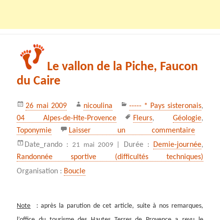
Le vallon de la Piche, Faucon
du Caire
Publié
Auteur
Catégories
26 mai 2009
nicoulina
----- * Pays sisteronais
,
le
Mots-
04 Alpes-de-Hte-Provence
Fleurs
,
Géologie
,
clés
sur Le v
Toponymie
Laisser un commentaire
Date_rando :
Durée :
Demie-journée
,
21 mai 2009 |
Randonnée sportive (difficultés techniques)
Organisation :
Boucle
Note
: après la parution de cet article, suite à nos remarques,
l’office du tourisme des Hautes Terres de Provence a revu le