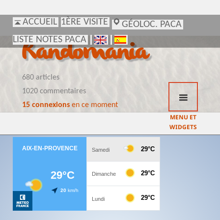
ACCUEIL
ACCUEIL
1ÈRE VISITE
1ÈRE VISITE
GÉOLOC. PACA
GÉOLOC. PACA
LISTE NOTES PACA
LISTE NOTES PACA
Randomania
680 articles
1020 commentaires
15 connexions
en ce moment
MENU ET
WIDGETS