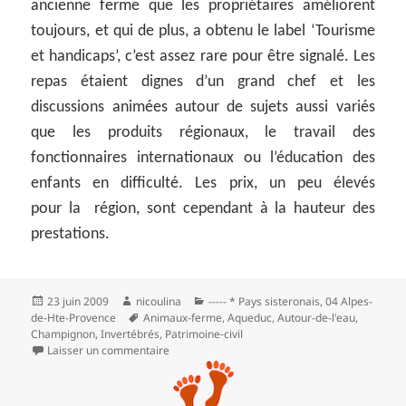
ancienne ferme que les propriétaires améliorent
toujours, et qui de plus, a obtenu le label ‘Tourisme
et handicaps’, c’est assez rare pour être signalé. Les
repas étaient dignes d’un grand chef et les
discussions animées autour de sujets aussi variés
que les produits régionaux, le travail des
fonctionnaires internationaux ou l’éducation des
enfants en difficulté. Les prix, un peu élevés
pour la région, sont cependant à la hauteur des
prestations.
Publié
Auteur
Catégories
23 juin 2009
nicoulina
----- * Pays sisteronais
,
04 Alpes-
le
Mots-
de-Hte-Provence
Animaux-ferme
,
Aqueduc
,
Autour-de-l'eau
,
clés
Champignon
,
Invertébrés
,
Patrimoine‑civil
sur L’aqueduc des Sagnières à Clamensane
Laisser un commentaire