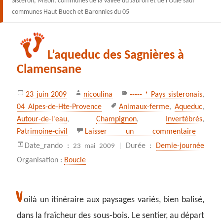
Sisteron, Mison, communes de la vallée du Jabron et de l’Oule sauf
communes Haut Buech et Baronnies du 05
L’aqueduc des Sagnières à
Clamensane
Publié
Auteur
Catégories
23 juin 2009
nicoulina
----- * Pays sisteronais
,
le
Mots-
04 Alpes-de-Hte-Provence
Animaux-ferme
,
Aqueduc
,
clés
Autour-de-l'eau
,
Champignon
,
Invertébrés
,
sur L’a
Patrimoine‑civil
Laisser un commentaire
Date_rando :
Durée :
Demie-journée
23 mai 2009 |
Organisation :
Boucle
V
oilà un itinéraire aux paysages variés, bien balisé,
dans la fraîcheur des sous-bois. Le sentier, au départ