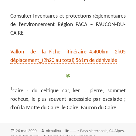
Consulter Inventaires et protections réglementaires
de l’environnement Région PACA – FAUCON-DU-
CAIRE
Vallon de la_Piche itinéraire_4.400km 2h05
déplacement_(2h20 au total) 561m de dénivelée
1
caire : du celtique car, ker = pierre, sommet
rocheux, le plus souvent accessible par escalade ;
d’où la Motte du Caire, le Caire, Faucon du Caire
Publié
Auteur
Catégories
26 mai 2009
nicoulina
----- * Pays sisteronais
,
04 Alpes-
le
Mots-