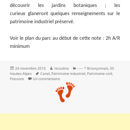
découvrir les jardins botaniques ; les
curieux glaneront quelques renseignements sur le
patrimoine industriel préservé.
Voir le plan du parc au début de cette note : 2h A/R
minimum
Publié
Auteur
Catégories
24 novembre 2010
nicoulina
----- * Briançonnais
,
05
le
Mots-
Hautes-Alpes
Canal
,
Patrimoine-industriel
,
Patrimoine‑civil
,
clés
sur Briançon : du parc de la Schappe au pon
Poissons
Un commentaire