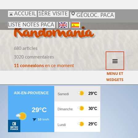
ACCUEIL
ACCUEIL
1ÈRE VISITE
1ÈRE VISITE
GÉOLOC. PACA
GÉOLOC. PACA
LISTE NOTES PACA
LISTE NOTES PACA
Randomania
680 articles
1020 commentaires
11 connexions
en ce moment
MENU ET
WIDGETS