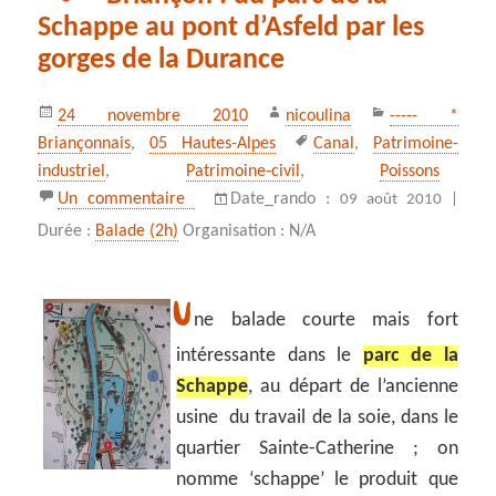
Schappe au pont d’Asfeld par les
gorges de la Durance
Publié
Auteur
Catégories
24 novembre 2010
nicoulina
----- *
le
Mots-
Briançonnais
,
05 Hautes-Alpes
Canal
,
Patrimoine-
clés
industriel
,
Patrimoine‑civil
,
Poissons
sur Briançon : du parc de la Schappe au p
Un commentaire
Date_rando :
09 août 2010 |
Durée :
Balade (2h)
Organisation : N/A
U
ne balade courte mais fort
intéressante dans le
parc de la
Schappe
, au départ de l’ancienne
usine du travail de la soie, dans le
quartier Sainte-Catherine ; on
nomme ‘schappe’ le produit que