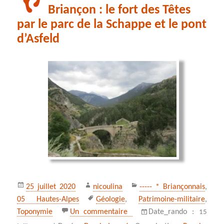
Briançon : le fort des Têtes
par le parc de la Schappe et le pont
d’Asfeld
Publié
Auteur
Catégories
25 juillet 2020
nicoulina
----- * Briançonnais
,
le
Mots-
05 Hautes-Alpes
Géologie
,
Patrimoine-militaire
,
clés
sur Briançon : le fort des Tê
Toponymie
Un commentaire
Date_rando :
15