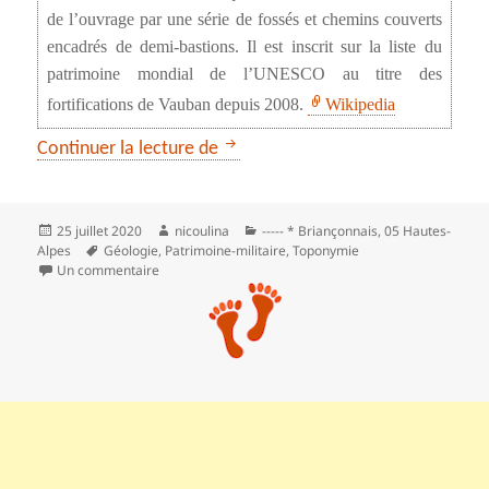
de l’ouvrage par une série de fossés et chemins couverts
encadrés de demi-bastions. Il est inscrit sur la liste du
patrimoine mondial de l’UNESCO au titre des
fortifications de Vauban depuis 2008.
Wikipedia
Briançon : le fort des Têtes par le
Continuer la lecture de
Publié
Auteur
Catégories
25 juillet 2020
nicoulina
----- * Briançonnais
,
05 Hautes-
le
Mots-
Alpes
Géologie
,
Patrimoine-militaire
,
Toponymie
clés
sur Briançon : le fort des Têtes par le parc de la Schapp
Un commentaire