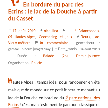
En bordure du parc des
Ecrins : le lac de la Douche à partir
du Casset
Publié
Auteur
Catégories
17 août 2010
nicoulina
----- * Briançonnais
,
le
Mots-
05 Hautes-Alpes
,
Geocaching et jeux
Fleurs
,
Lac
,
clés
sur En bordure du parc 
Vieux-métiers
Un commentaire
geocacheur :
Date_rando :
gathzar |
biboux |
magathimy |
04 août 2010
Durée :
Balade (2h)
,
Demie-journée
|
Organisation :
Boucle
H
autes-Alpes : temps idéal pour randonner en été
mais que de monde sur ce petit itinéraire menant au
lac de la Douche en bordure du
parc national des
Ecrins
! c’est manifestement le parcours classique et