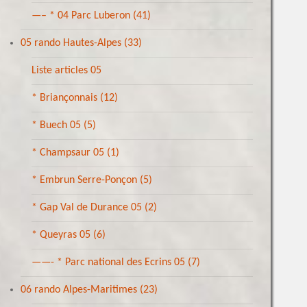
—– * 04 Parc Luberon
(41)
05 rando Hautes-Alpes
(33)
Liste articles 05
* Briançonnais
(12)
* Buech 05
(5)
* Champsaur 05
(1)
* Embrun Serre-Ponçon
(5)
* Gap Val de Durance 05
(2)
* Queyras 05
(6)
——- * Parc national des Ecrins 05
(7)
06 rando Alpes-Maritimes
(23)