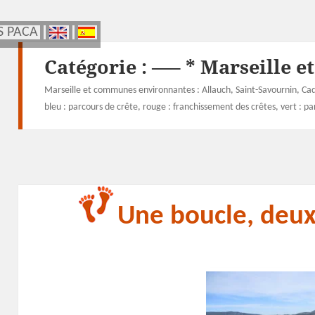
S PACA
S PACA
Catégorie :
—– * Marseille e
Marseille et communes environnantes : Allauch, Saint-Savournin, Cad
bleu : parcours de crête, rouge : franchissement des crêtes, vert : par
Une boucle, deu