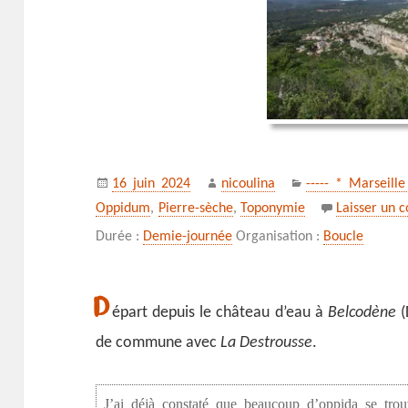
Publié
Auteur
Catégories
16 juin 2024
nicoulina
----- * Marseill
le
Oppidum
,
Pierre-sèche
,
Toponymie
Laisser un 
Durée :
Demie-journée
Organisation :
Boucle
D
épart depuis le château d’eau à
Belcodène
(
de commune avec
La Destrousse
.
J’ai déjà constaté que beaucoup d’oppida se tro