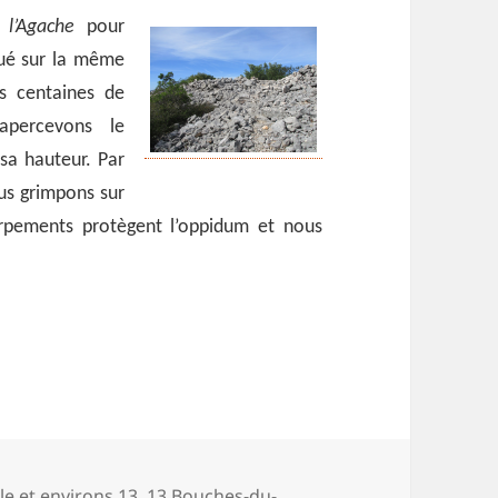
l’Agache
pour
ué sur la même
s centaines de
apercevons le
sa hauteur. Par
us grimpons sur
rpements protègent l’oppidum et nous
a
lle et environs 13
,
13 Bouches-du-