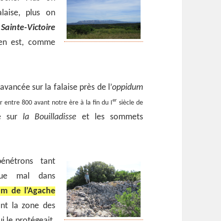
laise, plus on
t
Sainte-Victoire
t en est, comme
avancée sur la falaise près de l’
oppidum
er
r entre 800 avant notre ère à la fin du I
siècle de
e sur
la Bouilladisse
et les sommets
énétrons tant
que mal dans
m de l’Agache
ant la zone des
ui le protégeait.