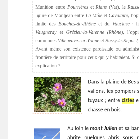
Munition entre
Pourrières
et
Rians
(Var), le
Ruiss
ligure de Montjean entre
La Môle
et
Cavalaire
, l’o
limite des
Bouches-du-Rhône
et du
Vaucluse
; ho
Vaugneray
et
Grézieu-la-Varenne (Rhône)
, l’op
communes
Villeneuve-sur-Yonne
et
Bussy-le-Repos 
Avant même son existence paroissiale ou administr
frontière de territoire pour ceux qui y habitaient. Si
explication ?
Dans la plaine de
Bea
vallons, les pompiers 
tuyaux ; entre
cistes
e
chasse en bois.
Au loin le
mont Julien
et sa bar
abrite quelques abris sous 