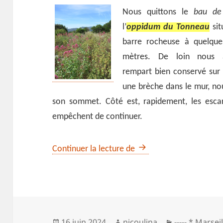
Nous quittons le
bau de 
l’
oppidum du Tonneau
sit
barre rocheuse à quelque
mètres. De loin nous 
rempart bien conservé sur 
une brèche dans le mur, no
son sommet. Côté est, rapidement, les esca
empêchent de continuer.
Une boucle, deux oppid
Continuer la lecture de
Publié
Auteur
Catégories
16 juin 2024
nicoulina
----- * Marsei