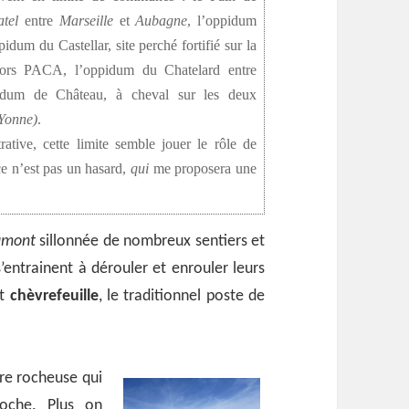
atel
entre
Marseille
et
Aubagne
, l’oppidum
ppidum du Castellar, site perché fortifié sur la
rs PACA, l’oppidum du Chatelard entre
pidum de Château, à cheval sur les deux
(Yonne)
.
ative, cette limite semble jouer le rôle de
 ce n’est pas un hasard,
qui
me proposera une
umont
sillonnée de nombreux sentiers et
s’entrainent à dérouler et enrouler leurs
t
chèvrefeuille
, le traditionnel poste de
re rocheuse qui
roche. Plus on