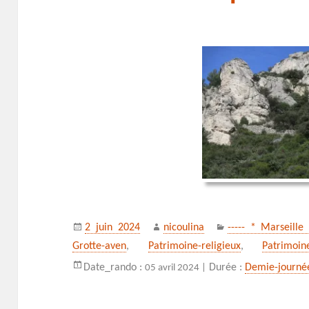
Publié
Auteur
Catégories
2 juin 2024
nicoulina
----- * Marseille
le
Grotte-aven
,
Patrimoine-religieux
,
Patrimoine
Date_rando :
Durée :
Demie-journé
05 avril 2024 |