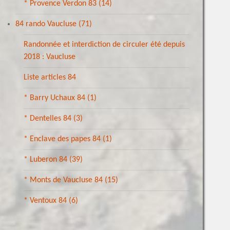
* Provence Verdon 83
(14)
84 rando Vaucluse
(71)
Randonnée et interdiction de circuler été depuis
2018 : Vaucluse
Liste articles 84
* Barry Uchaux 84
(1)
* Dentelles 84
(3)
* Enclave des papes 84
(1)
* Luberon 84
(39)
* Monts de Vaucluse 84
(15)
* Ventoux 84
(6)