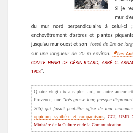
Si je re
mur d’en
du mur nord perpendiculaire à celui-ci ; 
enchevêtrement d’arbres et plantes piquante
jusqu’au mur ouest et son
fossé de 2m de large
sur une longueur de 20 m environ.
Les Ant
COMTE HENRI DE GÉRIN-RICARD, ABBÉ G. ARNA
.
1903
Quatre vingt dix ans plus tard, un autre auteur c
Provence, une
très grosse tour, presque dispropor
266) qui faisait peut-être office de tour monumen
oppidum, synthèse et comparaisons
,
CCJ, UMR 72
Ministère de la Culture et de la Communication