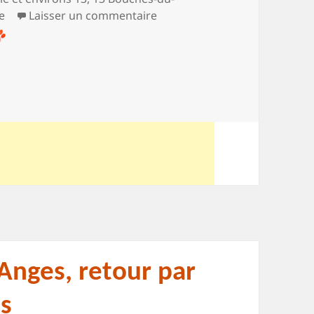
sur Une boucle, deux oppida
e
Laisser un commentaire
nges, retour par
ns