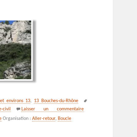
Mots-
 et environs 13
,
13 Bouches-du-Rhône
clés
sur Notre Dame des Anges, 
‑civil
Laisser un commentaire
e
Organisation :
Aller-retour
,
Boucle