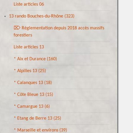
Liste articles 06
13 rando Bouches-du-Rhône
(323)
⌦ Réglementation depuis 2018 accès massifs
forestiers
Liste articles 13
* Aix et Durance
(160)
* Alpilles 13
(25)
* Calanques 13
(18)
* Côte Bleue 13
(15)
* Camargue 13
(6)
* Etang de Berre 13
(25)
* Marseille et environs
(39)