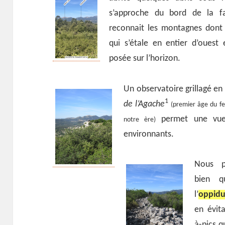
s’approche du bord de la fa
reconnait les montagnes don
qui s’étale en entier d’oues
posée sur l’horizon.
Un observatoire grillagé en 
1
de l’Agache
(premier âge du fe
permet une vu
notre ère)
environnants.
Nous p
bien 
l’
oppidu
en évit
à-pics q