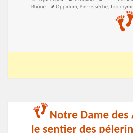
le
Mots-
Rhône
Oppidum
,
Pierre-sèche
,
Toponymi
clés
Notre Dame des A
le sentier des péleri