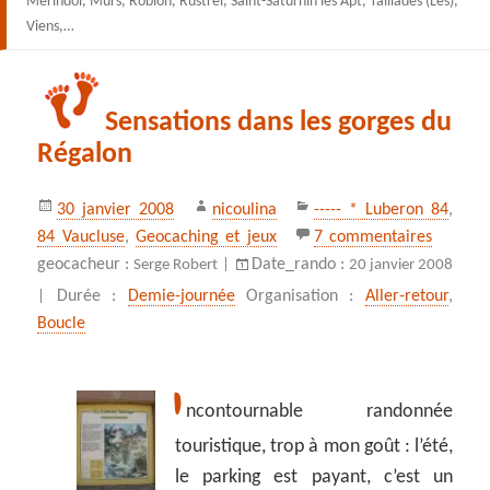
Mérindol, Murs, Robion, Rustrel, Saint-Saturnin les Apt, Taillades (Les),
Viens,…
Sensations dans les gorges du
Régalon
Publié
Auteur
Catégories
30 janvier 2008
nicoulina
----- * Luberon 84
,
le
sur Sens
84 Vaucluse
,
Geocaching et jeux
7 commentaires
geocacheur :
Date_rando :
Serge Robert |
20 janvier 2008
Durée :
Demie-journée
Organisation :
Aller-retour
,
|
Boucle
I
ncontournable randonnée
touristique, trop à mon goût : l’été,
le parking est payant, c’est un