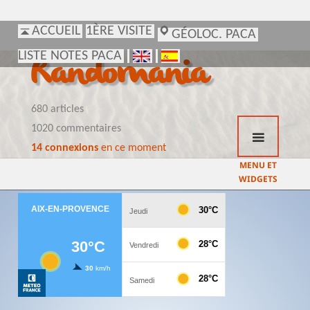
ACCUEIL
ACCUEIL
1ÈRE VISITE
1ÈRE VISITE
GÉOLOC. PACA
GÉOLOC. PACA
LISTE NOTES PACA
LISTE NOTES PACA
Randomania
680 articles
1020 commentaires
14 connexions
en ce moment
MENU ET
WIDGETS