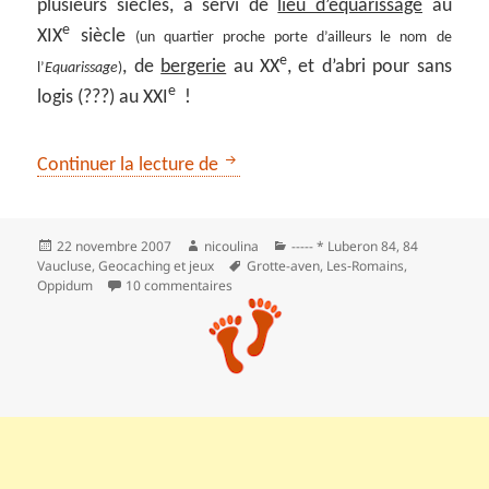
plusieurs siècles, a servi de
lieu d’équarissage
au
e
XIX
siècle
(un quartier proche porte d’ailleurs le nom de
e
, de
bergerie
au XX
, et d’abri pour sans
l’
Equarissage
)
e
logis (???) au XXI
!
La colline Saint-Jacques à Cavaill
Continuer la lecture de
Publié
Auteur
Catégories
22 novembre 2007
nicoulina
----- * Luberon 84
,
84
le
Mots-
Vaucluse
,
Geocaching et jeux
Grotte-aven
,
Les‑Romains
,
clés
sur La colline Saint-Jacques à Cavaillon
Oppidum
10 commentaires