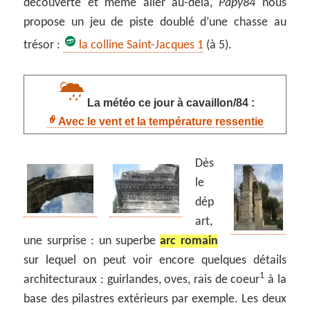
découverte et même aller au-delà,
Papy84
nous
propose un jeu de piste doublé d’une chasse au
trésor :
la colline Saint-Jacques 1
(à 5).
La météo ce jour à cavaillon/84 :
Avec le vent et la température ressentie
Dès
le
dép
art,
une surprise : un superbe
arc romain
sur lequel on peut voir encore quelques détails
1
architecturaux : guirlandes, oves, rais de coeur
à la
base des pilastres extérieurs par exemple. Les deux