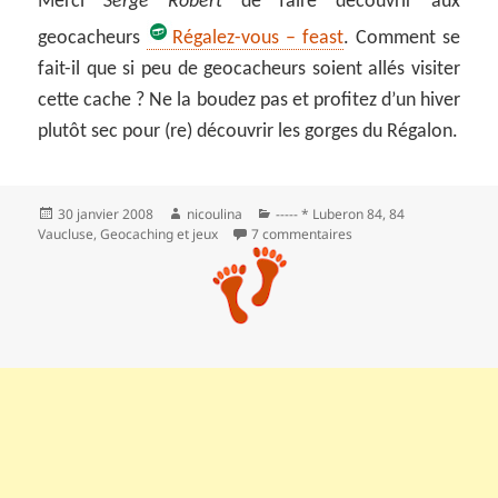
Merci
Serge Robert
de faire découvrir aux
geocacheurs
Régalez-vous – feast
. Comment se
fait-il que si peu de geocacheurs soient allés visiter
cette cache ? Ne la boudez pas et profitez d’un hiver
plutôt sec pour (re) découvrir les gorges du Régalon.
Publié
Auteur
Catégories
30 janvier 2008
nicoulina
----- * Luberon 84
,
84
le
sur Sensations dans le
Vaucluse
,
Geocaching et jeux
7 commentaires