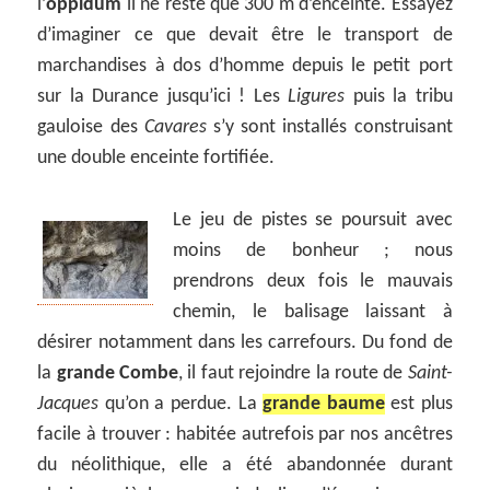
l’
oppidum
il ne reste que 300 m d’enceinte. Essayez
d’imaginer ce que devait être le transport de
marchandises à dos d’homme depuis le petit port
sur la Durance jusqu’ici ! Les
Ligures
puis la tribu
gauloise des
Cavares
s’y sont installés construisant
une double enceinte fortifiée.
Le jeu de pistes se poursuit avec
moins de bonheur ; nous
prendrons deux fois le mauvais
chemin, le balisage laissant à
désirer notamment dans les carrefours. Du fond de
la
grande Combe
, il faut rejoindre la route de
Saint-
Jacques
qu’on a perdue. La
grande baume
est plus
facile à trouver : habitée autrefois par nos ancêtres
du néolithique, elle a été abandonnée durant