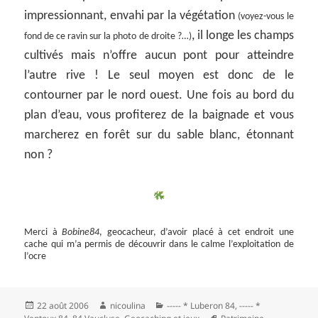
impressionnant, envahi par la végétation
(voyez-vous le
, il longe les champs
fond de ce ravin sur la photo de droite ?…)
cultivés mais n’offre aucun pont pour atteindre
l’autre rive ! Le seul moyen est donc de le
contourner par le nord ouest. Une fois au bord du
plan d’eau, vous profiterez de la baignade et vous
marcherez en forêt sur du sable blanc, étonnant
non ?
Merci à
Bobine84
, geocacheur, d’avoir placé à cet endroit une
cache qui m’a permis de découvrir dans le calme l’exploitation de
l’ocre
Publié
Auteur
Catégories
22 août 2006
nicoulina
----- * Luberon 84
,
----- *
le
Mots-