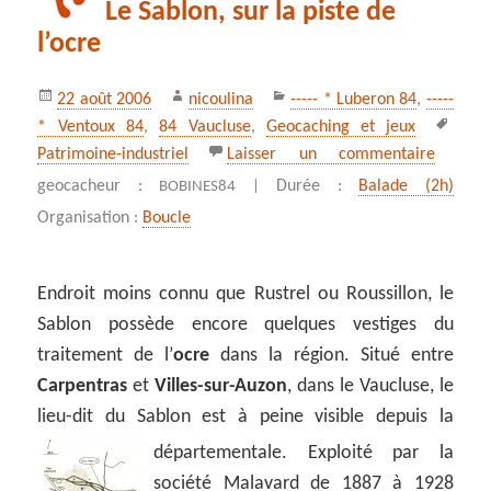
Le Sablon, sur la piste de
l’ocre
Publié
Auteur
Catégories
22 août 2006
nicoulina
----- * Luberon 84
,
-----
le
Mots
* Ventoux 84
,
84 Vaucluse
,
Geocaching et jeux
clés
sur Le S
Patrimoine-industriel
Laisser un commentaire
geocacheur :
Durée :
Balade (2h)
BOBINES84 |
Organisation :
Boucle
Endroit moins connu que Rustrel ou Roussillon, le
Sablon possède encore quelques vestiges du
traitement de l’
ocre
dans la région. Situé entre
Carpentras
et
Villes-sur-Auzon
, dans le Vaucluse, le
lieu-dit du Sablon est à peine visible depuis la
départementale.
Exploité par la
société Malavard de 1887 à 1928