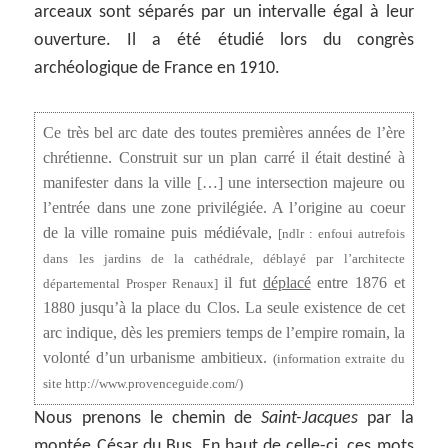
arceaux sont séparés par un intervalle égal à leur
ouverture. Il a été étudié lors du congrès
archéologique de France en 1910.
Ce très bel arc date des toutes premières années de l’ère
chrétienne. Construit sur un plan carré il était destiné à
manifester dans la ville […] une intersection majeure ou
l’entrée dans une zone privilégiée. A l’origine au coeur
de la ville romaine puis médiévale,
[ndlr : enfoui autrefois
dans les jardins de la cathédrale, déblayé par l’architecte
il fut
déplacé
entre 1876 et
départemental Prosper Renaux]
1880 jusqu’à la place du Clos. La seule existence de cet
arc indique, dès les premiers temps de l’empire romain, la
volonté d’un urbanisme ambitieux.
(information extraite du
site http://www.provenceguide.com/)
Nous prenons le chemin de
Saint-Jacques
par la
montée
César du Bus
. En haut de celle-ci, ces mots