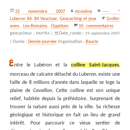
Publié
Auteur
Catégories
22 novembre 2007
nicoulina
----- *
le
Mots-
Luberon 84
,
84 Vaucluse
,
Geocaching et jeux
Grotte-
clés
sur La co
aven
,
Les‑Romains
,
Oppidum
10 commentaires
geocacheur :
Date_rando :
PAPY84 |
29 septembre 2007
Durée :
Demie-journée
Organisation :
Boucle
|
E
ntre le Lubéron et la
colline Saint-Jacques
,
morceau de calcaire détaché du
Luberon
, existe une
faille de 8 millions d’année dans laquelle se loge la
plaine de
Cavaillon
. Cette colline est son unique
relief, habitée depuis la préhistoire. Surprenant de
trouver la nature aussi près de la ville. Sa richesse
géologique et historique en fait un lieu de grand
intérêt. Pour parcourir ce vieux sentier de