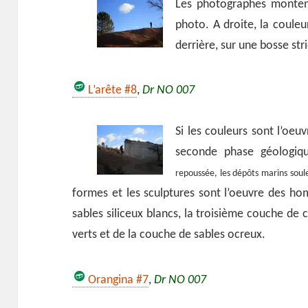
Les photographes montent
photo. A droite, la couleu
derrière, sur une bosse stri
L’arête #8
,
Dr NO 007
Si les couleurs sont l’oeu
seconde phase géologiq
repoussée, les dépôts marins soule
formes et les sculptures sont l’oeuvre des hom
sables siliceux blancs, la troisième couche de 
verts et de la couche de sables ocreux.
Orangina #7
,
Dr NO 007