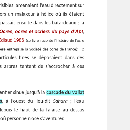
isibles, amenaient l’eau directement sur
vers un malaxeur à hélice où ils étaient
passait ensuite dans les batardeaux ; la
Ocres, ocres et ocriers du pays d’Apt
,
Edisud,1986
(ce livre raconte l’histoire de l’ocre
; le
ière entreprise la Société des ocres de France)
articules fines se déposaient dans des
s arbres tentent de s’accrocher à ces
entier sinue jusqu’à la
cascade du vallat
s
, à l’ouest du lieu-dit
Sahara
; l’eau
depuis le haut de la falaise au dessus
 où personne n’ose s’aventurer.