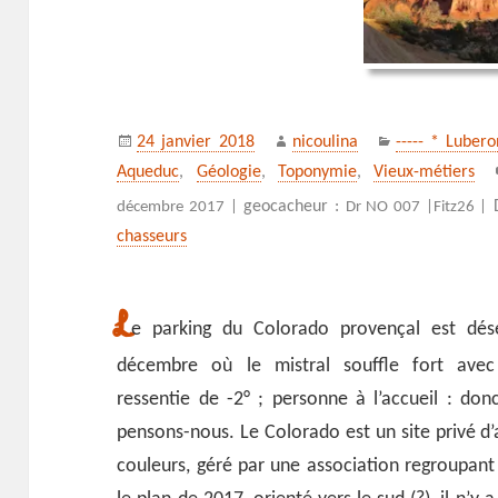
Publié
Auteur
Catégories
24 janvier 2018
nicoulina
----- * Luber
le
Aqueduc
,
Géologie
,
Toponymie
,
Vieux-métiers
geocacheur :
décembre 2017 |
Dr NO 007 |
Fitz26 |
chasseurs
L
e parking du Colorado provençal est dés
décembre où le mistral souffle fort ave
ressentie de -2° ; personne à l’accueil : do
pensons-nous. Le Colorado est un site privé d’
couleurs, géré par une association regroupant 