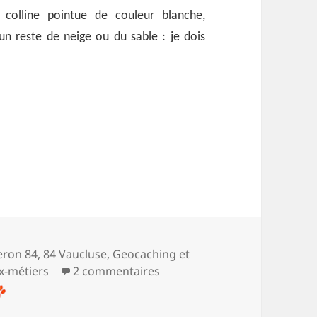
colline pointue de couleur blanche,
 un reste de neige ou du sable : je dois
s
beron 84
,
84 Vaucluse
,
Geocaching et
sur Colorado de Rustrel
x-métiers
2 commentaires