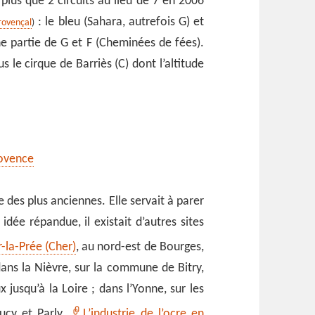
a plus que 2 circuits au lieu de 7 en 2006
: le bleu (Sahara, autrefois G) et
rovençal
)
e partie de G et F (Cheminées de fées).
le cirque de Barriès (C) dont l’altitude
rovence
 des plus anciennes. Elle servait à parer
idée répandue, il existait d’autres sites
r-la-Prée (Cher)
, au nord-est de Bourges,
ans la Nièvre, sur la commune de Bitry,
 jusqu’à la Loire ; dans l’Yonne, sur les
ucy et Parly.
L’industrie de l’ocre en