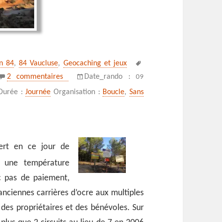
Mots-
on 84
,
84 Vaucluse
,
Geocaching et jeux
clés
sur Colorado de Rustrel
2 commentaires
Date_rando :
09
Durée :
Journée
Organisation :
Boucle
,
Sans
ert en ce jour de
c une température
nc pas de paiement,
anciennes carrières d’ocre aux multiples
des propriétaires et des bénévoles. Sur