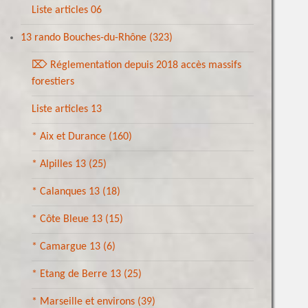
Liste articles 06
13 rando Bouches-du-Rhône
(323)
⌦ Réglementation depuis 2018 accès massifs
forestiers
Liste articles 13
* Aix et Durance
(160)
* Alpilles 13
(25)
* Calanques 13
(18)
* Côte Bleue 13
(15)
* Camargue 13
(6)
* Etang de Berre 13
(25)
* Marseille et environs
(39)