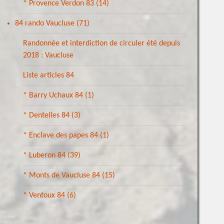
* Provence Verdon 83
(14)
84 rando Vaucluse
(71)
Randonnée et interdiction de circuler été depuis
2018 : Vaucluse
Liste articles 84
* Barry Uchaux 84
(1)
* Dentelles 84
(3)
* Enclave des papes 84
(1)
* Luberon 84
(39)
* Monts de Vaucluse 84
(15)
* Ventoux 84
(6)