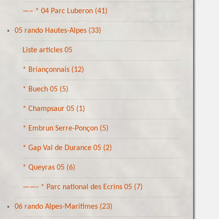
—– * 04 Parc Luberon
(41)
05 rando Hautes-Alpes
(33)
Liste articles 05
* Briançonnais
(12)
* Buech 05
(5)
* Champsaur 05
(1)
* Embrun Serre-Ponçon
(5)
* Gap Val de Durance 05
(2)
* Queyras 05
(6)
——- * Parc national des Ecrins 05
(7)
06 rando Alpes-Maritimes
(23)