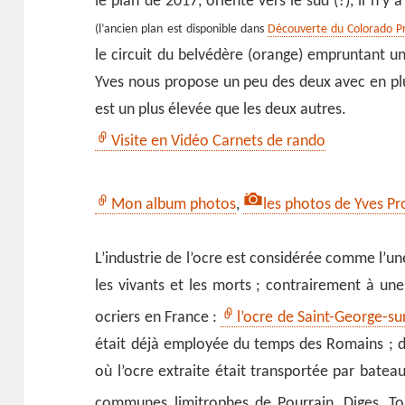
le plan de 2017, orienté vers le sud (?), il n’y 
(l’ancien plan est disponible dans
Découverte du Colorado P
le circuit du belvédère (orange) empruntant un
Yves nous propose un peu des deux avec en plus 
est un plus élevée que les deux autres.
Visite en Vidéo Carnets de rando
Mon album photos
,
les photos de Yves P
L’industrie de l’ocre est considérée comme l’une
les vivants et les morts ; contrairement à une 
ocriers en France :
l’ocre de Saint-George-su
était déjà employée du temps des Romains ; d
où l’ocre extraite était transportée par bateaux
communes limitrophes de Pourrain, Diges, To