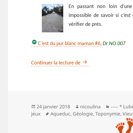
En passant non loin d’une 
impossible de savoir si c’est
vérifier de près.
C’est du pur blanc maman #6
,
Dr NO 007
Colorado de Rustrel
Continuer la lecture de
Publié
Auteur
Catégorie
24 janvier 2018
nicoulina
----- * Lu
le
Mots-
jeux
Aqueduc
,
Géologie
,
Toponymie
,
Vieu
clés