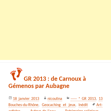
GR 2013 : de Carnoux à
Gémenos par Aubagne
Publié
Auteur
Catégories
18 janvier 2013
nicoulina
----- * GR 2013
,
13
le
Mots-
Bouches-du-Rhône
,
Geocaching et jeux
,
Inédit
Art-
clés