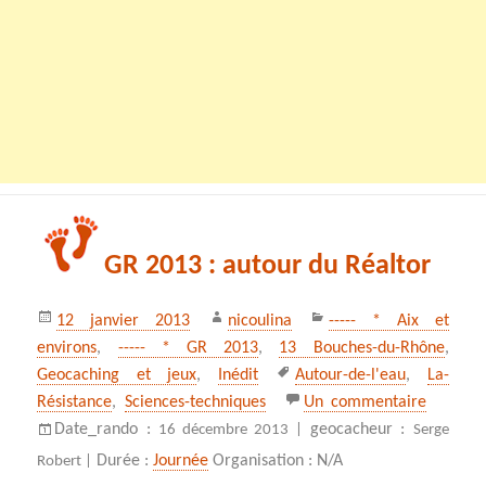
GR 2013 : autour du Réaltor
Publié
Auteur
Catégories
12 janvier 2013
nicoulina
----- * Aix et
le
environs
,
----- * GR 2013
,
13 Bouches-du-Rhône
,
Mots-
Geocaching et jeux
,
Inédit
Autour-de-l'eau
,
La-
clés
sur GR 2
Résistance
,
Sciences-techniques
Un commentaire
Date_rando :
geocacheur :
16 décembre 2013 |
Serge
Durée :
Journée
Organisation : N/A
Robert |