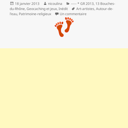
Publié
Auteur
Catégories
18 janvier 2013
nicoulina
----- * GR 2013
,
13 Bouches-
le
Mots-
du-Rhône
,
Geocaching et jeux
,
Inédit
Art-artistes
,
Autour-de-
clés
sur GR 2013 : de Carnou
l'eau
,
Patrimoine-religieux
Un commentaire