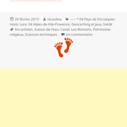
Publié
Auteur
Catégories
26 février 2013
nicoulina
----- * 04 Pays de Forcalquier
le
mont. Lure
,
04 Alpes-de-Hte-Provence
,
Geocaching et jeux
,
Inédit
Mots-
Art-artistes
,
Autour-de-l'eau
,
Canal
,
Les‑Romains
,
Patrimoine-
clés
sur Boucle de Ganago
religieux
,
Sciences-techniques
Un commentaire