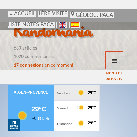
ACCUEIL
ACCUEIL
1ÈRE VISITE
1ÈRE VISITE
GÉOLOC. PACA
GÉOLOC. PACA
LISTE NOTES PACA
LISTE NOTES PACA
Randomania
680 articles
1020 commentaires
17 connexions
en ce moment
MENU ET
WIDGETS