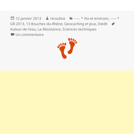
Publié
Auteur
Catégories
12 janvier 2013
nicoulina
----- * Aix et environs
,
----- *
le
Mots-
GR 2013
,
13 Bouches-du-Rhône
,
Geocaching et jeux
,
Inédit
clés
Autour-de-l'eau
,
La-Résistance
,
Sciences-techniques
sur GR 2013 : autour du Réaltor
Un commentaire