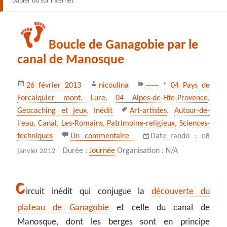
papier ou sur internet
Boucle de Ganagobie par le
canal de Manosque
Publié
Auteur
Catégories
26 février 2013
nicoulina
----- * 04 Pays de
le
Forcalquier mont. Lure
,
04 Alpes-de-Hte-Provence
,
Mots-
Geocaching et jeux
,
Inédit
Art-artistes
,
Autour-de-
clés
l'eau
,
Canal
,
Les‑Romains
,
Patrimoine-religieux
,
Sciences-
sur Boucle de Ganagobie pa
techniques
Un commentaire
Date_rando :
08
Durée :
Journée
Organisation : N/A
janvier 2012 |
C
ircuit inédit qui conjugue la
découverte du
plateau de Ganagobie
et celle du canal de
Manosque, dont les berges sont en principe