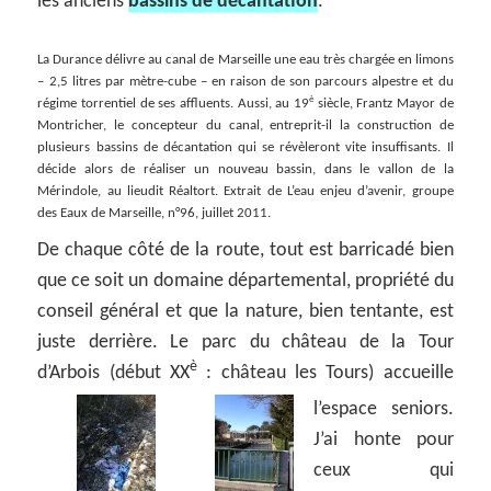
les anciens
bassins de décantation
.
La Durance délivre au canal de Marseille une eau très chargée en limons
– 2,5 litres par mètre-cube – en raison de son parcours alpestre et du
è
régime torrentiel de ses affluents. Aussi, au 19
siècle, Frantz Mayor de
Montricher, le concepteur du canal, entreprit-il la construction de
plusieurs bassins de décantation qui se révèleront vite insuffisants. Il
décide alors de réaliser un nouveau bassin, dans le vallon de la
Mérindole, au lieudit Réaltort. Extrait de L’eau enjeu d’avenir, groupe
des Eaux de Marseille, n°96, juillet 2011.
De chaque côté de la route, tout est barricadé bien
que ce soit un domaine départemental, propriété du
conseil général et que la nature, bien tentante, est
juste derrière. Le parc du château de la Tour
è
d’Arbois (début XX
: château les Tours) accueille
l’espace seniors.
J’ai honte pour
ceux qui