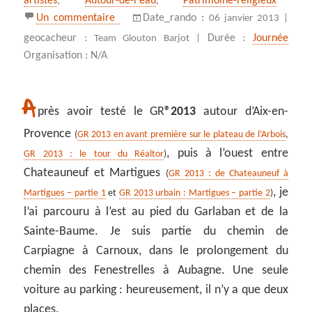
artistes
,
Autour-de-l'eau
,
Patrimoine-religieux
sur GR 2013 : de Carnoux à Gémenos par
Un commentaire
Date_rando :
06 janvier 2013 |
geocacheur :
Durée :
Journée
Team Glouton Barjot |
Organisation : N/A
A
près avoir testé le GR
®2013
autour d’Aix-en-
Provence
(
GR 2013 en avant première sur le plateau de l’Arbois
,
, puis à l’ouest entre
GR 2013 : le tour du Réaltor
)
Chateauneuf et Martigues
(
GR 2013 : de Chateauneuf à
, je
Martigues – partie 1
et
GR 2013 urbain : Martigues – partie 2
)
l’ai parcouru à l’est au pied du Garlaban et de la
Sainte-Baume. Je suis partie du chemin de
Carpiagne à Carnoux, dans le prolongement du
chemin des Fenestrelles à Aubagne. Une seule
voiture au parking : heureusement, il n’y a que deux
places.