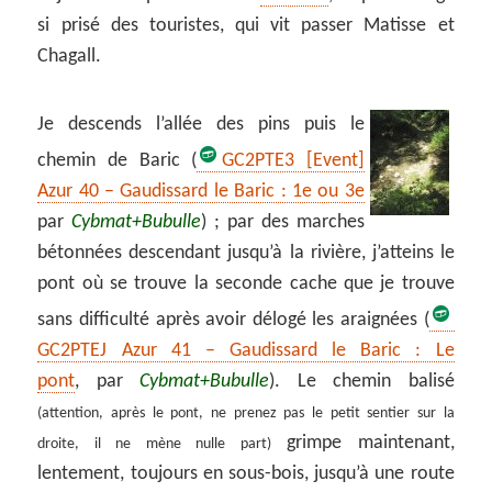
si prisé des touristes, qui vit passer Matisse et
Chagall.
Je descends l’allée des pins puis le
chemin de Baric (
GC2PTE3 [Event]
Azur 40 – Gaudissard le Baric : 1e ou 3e
par
Cybmat+Bubulle
) ; par des marches
bétonnées descendant jusqu’à la rivière, j’atteins le
pont où se trouve la seconde cache que je trouve
sans difficulté après avoir délogé les araignées (
GC2PTEJ Azur 41 – Gaudissard le Baric : Le
pont
, par
Cybmat+Bubulle
). Le chemin balisé
(attention, après le pont, ne prenez pas le petit sentier sur la
grimpe maintenant,
droite, il ne mène nulle part)
lentement, toujours en sous-bois, jusqu’à une route