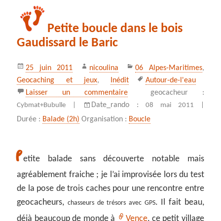
Petite boucle dans le bois
Gaudissard le Baric
Publié
Auteur
Catégories
25 juin 2011
nicoulina
06 Alpes-Maritimes
,
le
Mots-
Geocaching et jeux
,
Inédit
Autour-de-l'eau
clés
sur Petite boucle dans le boi
Laisser un commentaire
geocacheur :
Date_rando :
Cybmat+Bubulle |
08 mai 2011 |
Durée :
Balade (2h)
Organisation :
Boucle
P
etite balade sans découverte notable mais
agréablement fraiche ; je l’ai improvisée lors du test
de la pose de trois caches pour une rencontre entre
geocacheurs,
. Il fait beau,
chasseurs de trésors avec GPS
déjà beaucoup de monde à
Vence
, ce petit village