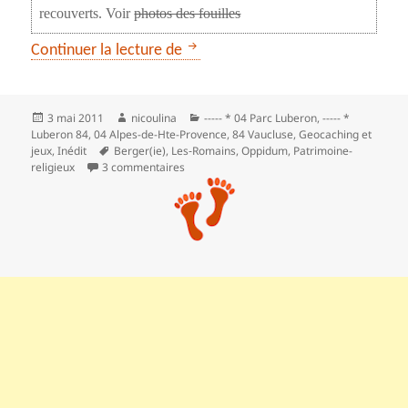
recouverts. Voir
photos des fouilles
** L’oppidum des Blaques à Cérest
Continuer la lecture de
Publié
Auteur
Catégories
3 mai 2011
nicoulina
----- * 04 Parc Luberon
,
----- *
le
Luberon 84
,
04 Alpes-de-Hte-Provence
,
84 Vaucluse
,
Geocaching et
Mots-
jeux
,
Inédit
Berger(ie)
,
Les‑Romains
,
Oppidum
,
Patrimoine-
clés
sur ** L’oppidum des Blaques à Céreste et a
religieux
3 commentaires