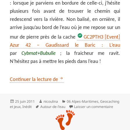
: lorsque je parviens en bordure de celle-ci, j’hésite
plusieurs fois avant de trouver le chemin qui
redescend vers la rivière. Non balisé, en ornière, il
arrive jusqu’au bord de l’eau où je me repose sur un
mur de pierre près de la cache
GC2PTH3 [Event]
Azur 42 – Gaudissard le Baric : L’eau
par
Cybmat+Bubulle
; la fraicheur me ravit.
N’hésitez pas à mettre les pieds dans l’eau !
Petite boucle dans le bois Gaudiss
Continuer la lecture de
Publié
Auteur
Catégories
25 juin 2011
nicoulina
06 Alpes-Maritimes
,
Geocaching
le
Mots-
sur Petite
et jeux
,
Inédit
Autour-de-l'eau
Laisser un commentaire
clés