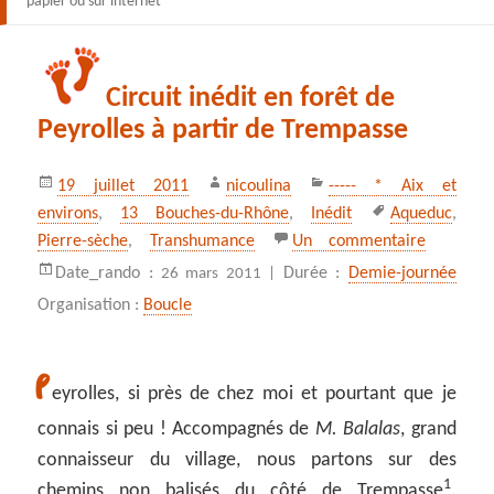
papier ou sur internet
Circuit inédit en forêt de
Peyrolles à partir de Trempasse
Publié
Auteur
Catégories
19 juillet 2011
nicoulina
----- * Aix et
le
Mots-
environs
,
13 Bouches-du-Rhône
,
Inédit
Aqueduc
,
clés
sur Circu
Pierre-sèche
,
Transhumance
Un commentaire
Date_rando :
Durée :
Demie-journée
26 mars 2011 |
Organisation :
Boucle
P
eyrolles, si près de chez moi et pourtant que je
connais si peu ! Accompagnés de
M. Balalas
, grand
connaisseur du village, nous partons sur des
1
chemins non balisés du côté de Trempasse
.