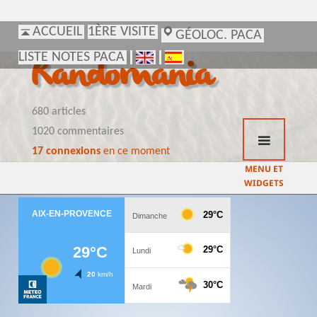
ACCUEIL
ACCUEIL
1ÈRE VISITE
1ÈRE VISITE
GÉOLOC. PACA
GÉOLOC. PACA
LISTE NOTES PACA
LISTE NOTES PACA
Randomania
680 articles
1020 commentaires
17 connexions
en ce moment
MENU ET
WIDGETS