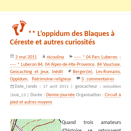
** L’oppidum des Blaques à
Céreste et autres curiosités
Publié
Auteur
Catégories
3 mai 2011
nicoulina
----- * 04 Parc Luberon
,
-
le
---- * Luberon 84
,
04 Alpes-de-Hte-Provence
,
84 Vaucluse
,
Mots-
Geocaching et jeux
,
Inédit
Berger(ie)
,
Les‑Romains
,
clés
sur ** L
Oppidum
,
Patrimoine-religieux
3 commentaires
Date_rando :
geocacheur :
17 avril 2011 |
estoublon
Durée :
Demie-journée
Organisation :
Circuit à
|
bob_13 |
pied et autres moyens
Quand trois amateurs
d’histoire se retrouvent