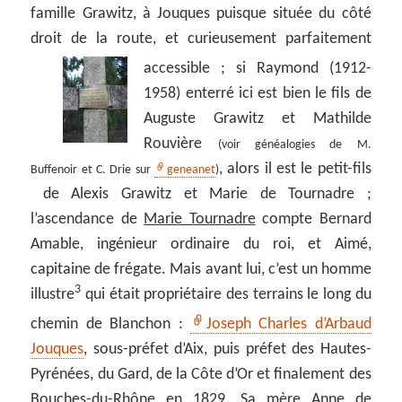
famille Grawitz, à Jouques puisque située du côté
droit de la route, et curieusement parfaitement
accessible ;
si Raymond (1912-
1958) enterré ici est bien le fils de
Auguste Grawitz et Mathilde
Rouvière
(voir généalogies de M.
, alors il est le petit-fils
Buffenoir et C. Drie sur
geneanet
)
de Alexis Grawitz et Marie de Tournadre ;
l’ascendance de
Marie Tournadre
compte Bernard
Amable, ingénieur ordinaire du roi, et Aimé,
capitaine de frégate. Mais avant lui, c’est un homme
3
illustre
qui était propriétaire des terrains le long du
chemin de Blanchon :
Joseph Charles d’Arbaud
Jouques
, sous-préfet d’Aix, puis préfet des Hautes-
Pyrénées, du Gard, de la Côte d’Or et finalement des
Bouches-du-Rhône en 1829. Sa mère Anne de