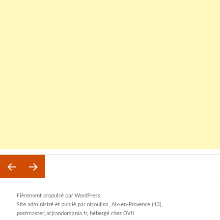
Pagination
PAGE
19
des
publications
Page
Page
Fièrement propulsé par WordPress
Site administré et publié par nicoulina, Aix-en-Provence (13),
postmaster[at]randomania.fr, hébergé chez OVH