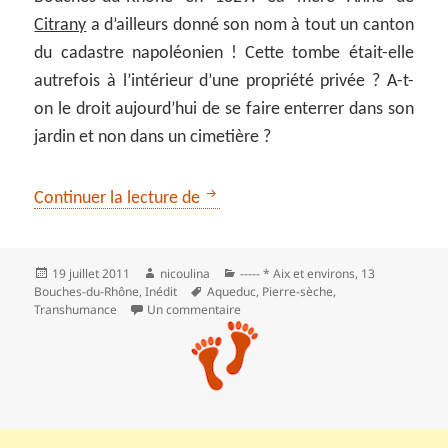
Citrany
a d’ailleurs donné son nom à tout un canton
du cadastre napoléonien ! Cette tombe était-elle
autrefois à l’intérieur d’une propriété privée ? A-t-
on le droit aujourd’hui de se faire enterrer dans son
jardin et non dans un cimetière ?
Circuit inédit en forêt de Peyroll
Continuer la lecture de
Publié
Auteur
Catégories
19 juillet 2011
nicoulina
----- * Aix et environs
,
13
le
Mots-
Bouches-du-Rhône
,
Inédit
Aqueduc
,
Pierre-sèche
,
clés
sur Circuit inédit en forêt de Peyroll
Transhumance
Un commentaire