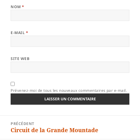
NOM
*
E-MAIL
*
SITE WEB
Prévenez-moi de tous les nouveaux commentaires par e-mail.
Navigation
PRÉCÉDENT
de
Circuit de la Grande Mountade
Article
l’article
précédent :