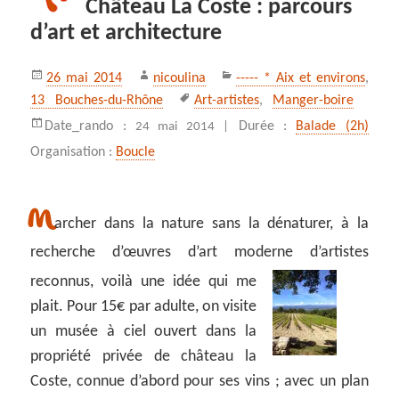
Château La Coste : parcours
d’art et architecture
Publié
Auteur
Catégories
26 mai 2014
nicoulina
----- * Aix et environs
,
le
Mots-
13 Bouches-du-Rhône
Art-artistes
,
Manger-boire
clés
Date_rando :
Durée :
Balade (2h)
24 mai 2014 |
Organisation :
Boucle
M
archer dans la nature sans la dénaturer, à la
recherche d’œuvres d’art moderne d’artistes
reconnus,
voilà une idée qui me
plait. Pour 15€ par adulte, on visite
un musée à ciel ouvert dans la
propriété privée de château la
Coste, connue d’abord pour ses vins ; avec un plan