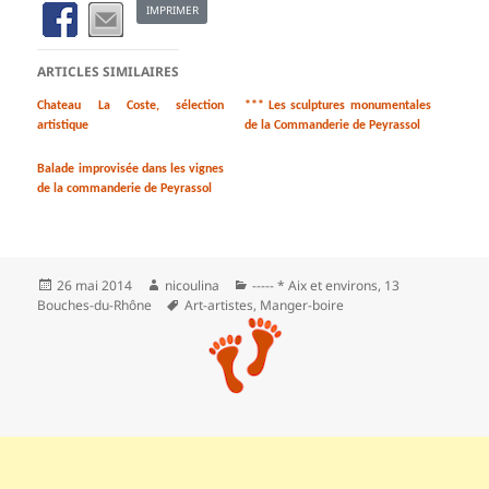
IMPRIMER
ARTICLES SIMILAIRES
Chateau La Coste, sélection
*** Les sculptures monumentales
artistique
de la Commanderie de Peyrassol
Balade improvisée dans les vignes
de la commanderie de Peyrassol
Publié
Auteur
Catégories
26 mai 2014
nicoulina
----- * Aix et environs
,
13
le
Mots-
Bouches-du-Rhône
Art-artistes
,
Manger-boire
clés