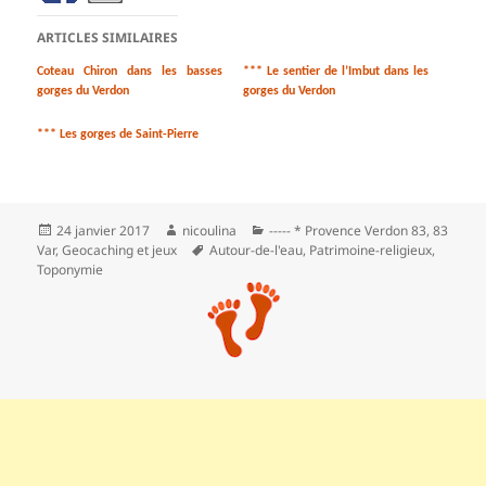
ARTICLES SIMILAIRES
Coteau Chiron dans les basses
*** Le sentier de l’Imbut dans les
gorges du Verdon
gorges du Verdon
*** Les gorges de Saint-Pierre
Publié
Auteur
Catégories
24 janvier 2017
nicoulina
----- * Provence Verdon 83
,
83
le
Mots-
Var
,
Geocaching et jeux
Autour-de-l'eau
,
Patrimoine-religieux
,
clés
Toponymie