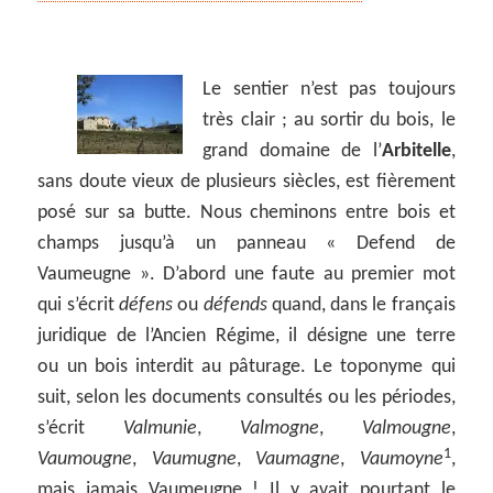
Le sentier n’est pas toujours
très clair ; au sortir du bois, le
grand domaine de l’
Arbitelle
,
sans doute vieux de plusieurs siècles, est fièrement
posé sur sa butte. Nous cheminons entre bois et
champs jusqu’à un panneau « Defend de
Vaumeugne ». D’abord une faute au premier mot
qui s’écrit
défens
ou
défends
quand, dans le français
juridique de l’Ancien Régime, il désigne une terre
ou un bois interdit au pâturage. Le toponyme qui
suit, selon les documents consultés ou les périodes,
s’écrit
Valmunie
,
Valmogne
,
Valmougne
,
1
Vaumougne
,
Vaumugne
,
Vaumagne
,
Vaumoyne
,
mais jamais Vaumeugne ! Il y avait pourtant le