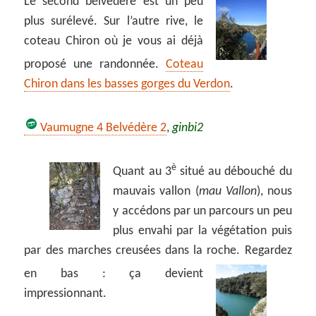
Le second belvédère est un peu
plus surélevé. Sur l’autre rive, le
coteau Chiron où je vous ai déjà
proposé une randonnée.
Coteau
Chiron dans les basses gorges du Verdon
.
Vaumugne 4 Belvédère 2
,
ginbi2
è
Quant au 3
situé au débouché du
mauvais vallon (
mau Vallon
), nous
y accédons par un parcours un peu
plus envahi par la végétation puis
par des marches creusées dans la roche. Regardez
en bas :
ça devient
impressionnant.