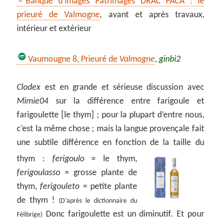
Banque d’images Patrimages DRAC PACA : le
prieuré de Valmogne
, avant et après travaux,
intérieur et extérieur
Vaumougne 8, Prieuré de
Valmogne
,
ginbi2
Clodex
est en grande et sérieuse discussion avec
Mimie04
sur la différence entre farigoule et
farigoulette [le thym] ; pour la plupart d’entre nous,
c’est la même chose ; mais la langue provençale fait
une subtile différence en fonction de la taille du
thym :
ferigoulo
= le thym,
ferigoulasso
= grosse plante de
thym,
ferigouleto
= petite plante
de thym !
(D’après le dictionnaire du
Donc farigoulette est un diminutif. Et pour
Félibrige)