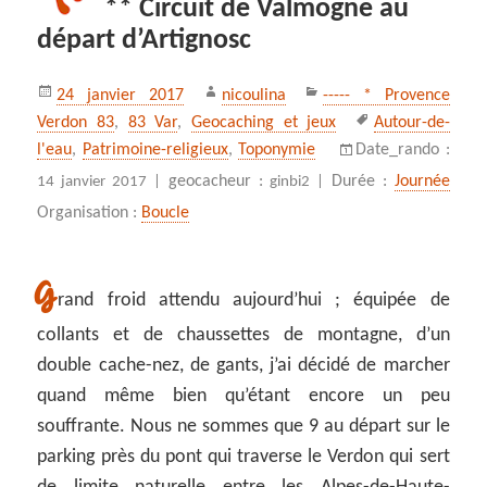
** Circuit de Valmogne au
départ d’Artignosc
Publié
Auteur
Catégories
24 janvier 2017
nicoulina
----- * Provence
le
Mots-
Verdon 83
,
83 Var
,
Geocaching et jeux
Autour-de-
clés
l'eau
,
Patrimoine-religieux
,
Toponymie
Date_rando :
geocacheur :
Durée :
Journée
14 janvier 2017 |
ginbi2 |
Organisation :
Boucle
G
rand froid attendu aujourd’hui ; équipée de
collants et de chaussettes de montagne, d’un
double cache-nez, de gants, j’ai décidé de marcher
quand même bien qu’étant encore un peu
souffrante. Nous ne sommes que 9 au départ sur le
parking près du pont qui traverse le Verdon qui sert