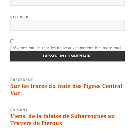
SITE WEB
Prévenez-moi de tous les nouveaux commentaires par e-mail.
Navigation
PRÉCÉDENT
de
Sur les traces du train des Pignes Central
Article
l’article
Var
précédent :
SUIVANT
Viens, de la falaise de Subarroques au
Article
Travers de Piéroux
suivant :