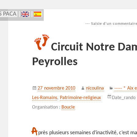
S PACA
--- Saisie d'un commentaire
Circuit Notre Da
Peyrolles
Publié
Auteur
Catégories
27 novembre 2010
nicoulina
----- * Aix 
le
Les‑Romains
,
Patrimoine-religieux
Date_rando
Organisation :
Boucle
A
près plusieurs semaines d’inactivité, c’est ma