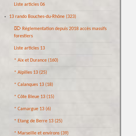
Liste articles 06
13 rando Bouches-du-Rhône
(323)
⌦ Réglementation depuis 2018 accès massifs
forestiers
Liste articles 13
* Aix et Durance
(160)
* Alpilles 13
(25)
* Calanques 13
(18)
* Côte Bleue 13
(15)
* Camargue 13
(6)
* Etang de Berre 13
(25)
* Marseille et environs
(39)