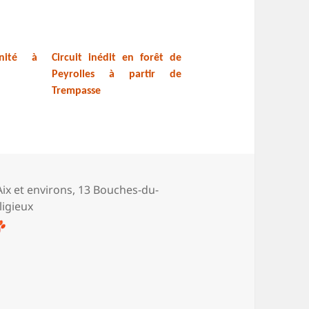
inité à
Circuit inédit en forêt de
Peyrolles à partir de
Trempasse
ories
 Aix et environs
,
13 Bouches-du-
ligieux