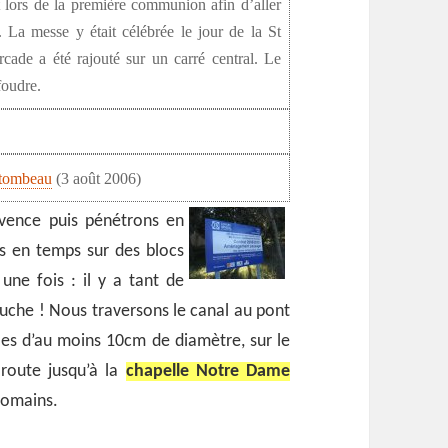
lors de la première communion afin d’aller
e. La messe y était célébrée le jour de la St
rcade a été rajouté sur un carré central. Le
 foudre.
u tombeau
(3 août 2006)
vence puis pénétrons en
s en temps sur des blocs
une fois : il y a tant de
gauche ! Nous traversons le canal au pont
les d’au moins 10cm de diamètre, sur le
route jusqu’à la
chapelle Notre Dame
-romains.