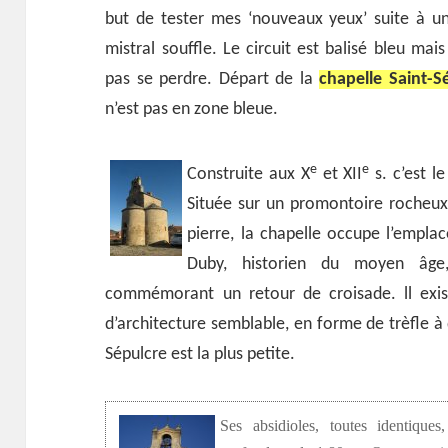
but de tester mes ‘nouveaux yeux’ suite à une 
mistral souffle. Le circuit est balisé bleu mais
pas se perdre. Départ de la
chapelle Saint-S
n’est pas en zone bleue.
e
e
Construite aux X
et XII
s. c’est l
Située sur un promontoire rocheu
pierre, la chapelle occupe l’empl
Duby, historien du moyen âge, 
commémorant un retour de croisade. ll exis
d’architecture semblable, en forme de trèfle à 
Sépulcre est la plus petite.
Ses absidioles, toutes identiqu