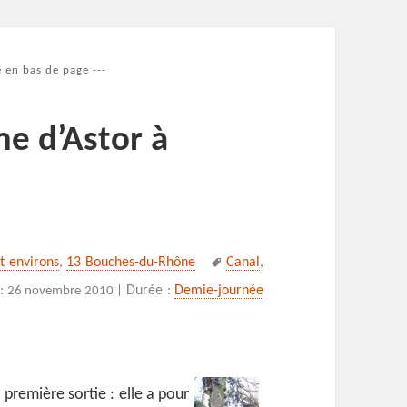
 en bas de page ---
me d’Astor à
Mots-
et environs
,
13 Bouches-du-Rhône
Canal
,
clés
 :
Durée :
Demie-journée
26 novembre 2010 |
 première sortie : elle a pour