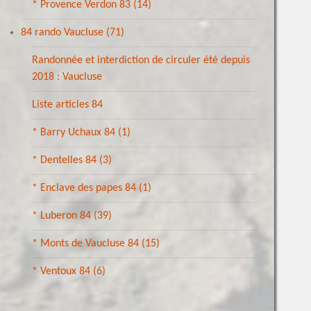
* Provence Verdon 83
(14)
84 rando Vaucluse
(71)
Randonnée et interdiction de circuler été depuis
2018 : Vaucluse
Liste articles 84
* Barry Uchaux 84
(1)
* Dentelles 84
(3)
* Enclave des papes 84
(1)
* Luberon 84
(39)
* Monts de Vaucluse 84
(15)
* Ventoux 84
(6)