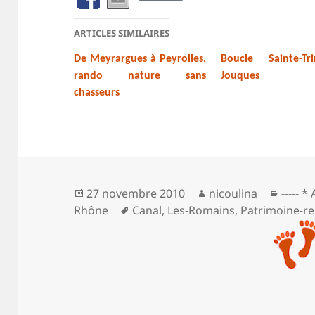
ARTICLES SIMILAIRES
De Meyrargues à Peyrolles,
Boucle Sainte-Tr
rando nature sans
Jouques
chasseurs
Publié
Auteur
Catég
27 novembre 2010
nicoulina
----- *
le
Mots-
Rhône
Canal
,
Les‑Romains
,
Patrimoine-re
clés