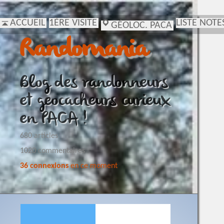
ACCUEIL
1ÈRE VISITE
LISTE NOTE
GÉOLOC. PACA
Randomania
Blog des randonneurs
et geocacheurs curieux
en PACA !
680 articles
1020 commentaires
36 connexions
en ce moment