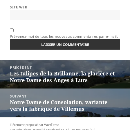
SITE WEB
Prévenez-moi de tous les nouveaux commentaires par e-mail.
Navigation
PRÉCÉDENT
de
Les tulipes de la Brillanne, la glacière et
Article
l’article
Notre Dame des Anges à Lurs
précédent :
SUIVANT
Notre Dame de Consolation, variante
Article
vers la fabrique de Villemus
suivant :
Fièrement propulsé par WordPress