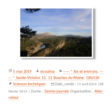
Publié
Auteur
Catégories
5 mai 2019
nicoulina
----- * Aix et environs
,
---
le
-- * Sainte-Victoire 13
,
13 Bouches-du-Rhône
,
GR653A
Mots-
Sciences-techniques
Date_rando :
11 avril 2019 |
08
clés
Durée :
Demie-journée
Organisation :
Aller-
février 2019 |
retour