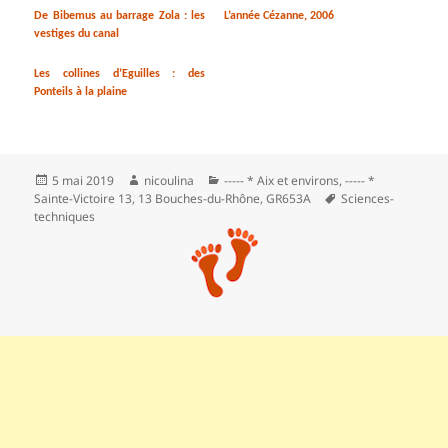
De Bibemus au barrage Zola : les
L’année Cézanne, 2006
vestiges du canal
Les collines d’Eguilles : des
Ponteils à la plaine
Publié
Auteur
Catégories
5 mai 2019
nicoulina
----- * Aix et environs
,
----- *
le
Mots-
Sainte-Victoire 13
,
13 Bouches-du-Rhône
,
GR653A
Sciences-
clés
techniques