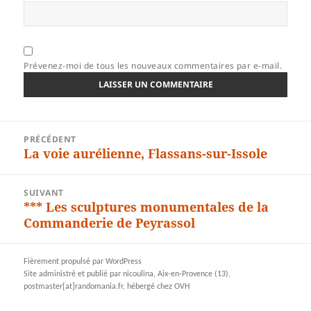
Prévenez-moi de tous les nouveaux commentaires par e-mail.
Navigation
PRÉCÉDENT
de
La voie aurélienne, Flassans-sur-Issole
Article
l’article
précédent :
SUIVANT
*** Les sculptures monumentales de la
Article
Commanderie de Peyrassol
suivant :
Fièrement propulsé par WordPress
Site administré et publié par nicoulina, Aix-en-Provence (13),
postmaster[at]randomania.fr, hébergé chez OVH