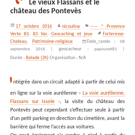
Le vieux Flassans et le
château des Pontevès
Publié
Auteur
Catégories
17 octobre 2016
nicoulina
----- * Provence
le
Mots-
Verte 83
,
83 Var
,
Geocaching et jeux
Forteresse-
clés
Chateau
,
Patrimoine-religieux
Date_rando :
08
geocacheur :
septembre 2016 |
papounet83 |
Durée :
Balade (2h)
Organisation : N/A
I
ntégrée dans un circuit adapté à partir de celui mis
en ligne sur la voie aurélienne –
La voie aurélienne,
Flassans sur Issole
-, la visite du château des
Pontevès peut cependant s’effectuer seule à partir
d’un petit parking en direction du cimetière, avant la
barrière qui ferme l’accès aux voitures.