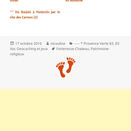
Issole
en automne
** De Barjols à Pontevès par le
site des Carmes (2)
Publié
Auteur
Catégories
17 octobre 2016
nicoulina
----- * Provence Verte 83
,
83
le
Mots-
Var
,
Geocaching et jeux
Forteresse-Chateau
,
Patrimoine-
clés
religieux