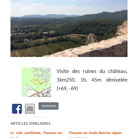
Visite des ruines du château,
1km250, 1h, 45m dénivelée
(+69, -69)
IMPRIMER
ARTICLES SIMILAIRES
La voie aurélienne, Flassans-sur-
Flassans sur Issole dans les vignes