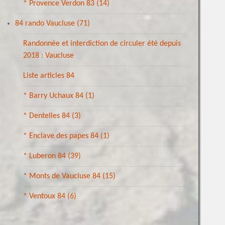
* Provence Verdon 83
(14)
84 rando Vaucluse
(71)
Randonnée et interdiction de circuler été depuis
2018 : Vaucluse
Liste articles 84
* Barry Uchaux 84
(1)
* Dentelles 84
(3)
* Enclave des papes 84
(1)
* Luberon 84
(39)
* Monts de Vaucluse 84
(15)
* Ventoux 84
(6)