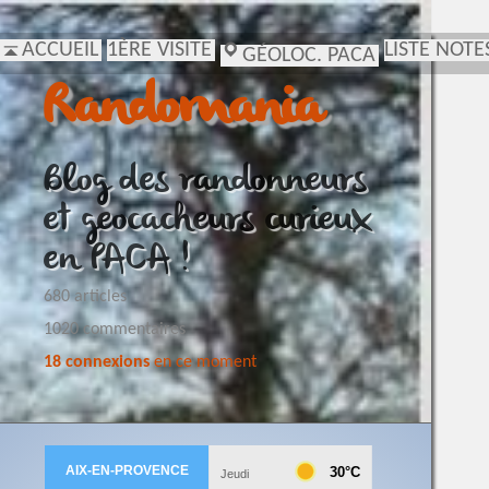
ACCUEIL
1ÈRE VISITE
LISTE NOTE
GÉOLOC. PACA
Randomania
Blog des randonneurs
et geocacheurs curieux
en PACA !
680 articles
1020 commentaires
18 connexions
en ce moment