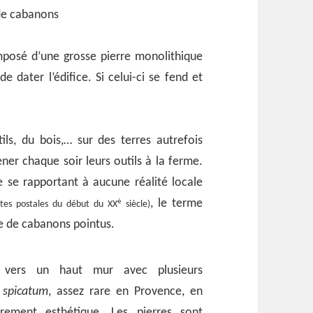
 de cabanons
mposé d’une grosse pierre monolithique
 dater l’édifice. Si celui-ci se fend et
ls, du bois,… sur des terres autrefois
ener chaque soir leurs outils à la ferme.
e se rapportant à aucune réalité locale
, le terme
è
rtes postales du début du XX
siècle)
le de cabanons pointus.
 vers un haut mur avec plusieurs
 spicatum
, assez rare en Provence, en
èrement esthétique. Les pierres sont