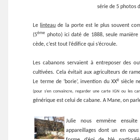
série de 5 photos
Le
linteau
de la porte est le plus souvent co
ème
(5
photo) ici daté de 1888, seule manière de
cède, c’est tout l’édifice qui s’écroule.
Les cabanons servaient à entreposer des outi
cultivées. Cela évitait aux agriculteurs de ram
è
Le terme de ‘borie’, invention du XX
siècle n
(pour s’en convaincre, regarder une carte IGN ou les ca
générique est celui de cabane. A Mane, on par
Julie nous emmène ensuite
appareillages dont un en
opus
forme d’épi de blé particuli