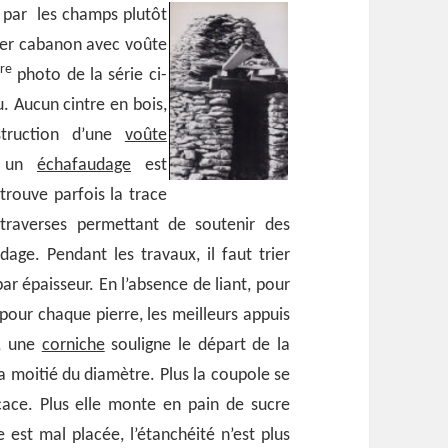
par les champs plutôt
ier cabanon avec voûte
re
photo de la série ci-
nu. Aucun cintre en bois,
struction d’une
voûte
s un
échafaudage
est
trouve parfois la trace
 traverses permettant de soutenir des
age. Pendant les travaux, il faut trier
ar épaisseur. En l’absence de liant, pour
 pour chaque pierre, les meilleurs appuis
, une
corniche
souligne le départ de la
a moitié du diamètre. Plus la coupole se
icace. Plus elle monte en pain de sucre
e est mal placée, l’étanchéité n’est plus