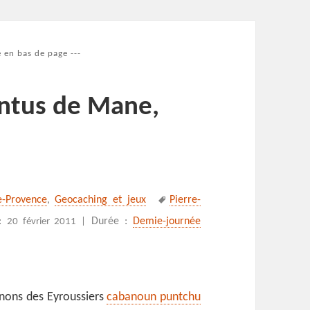
 en bas de page ---
intus de Mane,
Mots-
e-Provence
,
Geocaching et jeux
Pierre-
clés
 :
Durée :
Demie-journée
20 février 2011 |
anons des Eyroussiers
cabanoun puntchu