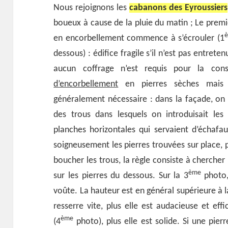
Nous rejoignons les
cabanons des Eyroussiers
boueux à cause de la pluie du matin ; Le prem
è
en encorbellement commence à s’écrouler (1
dessous) : édifice fragile s’il n’est pas entrete
aucun coffrage n’est requis pour la con
d’encorbellement
en pierres sèches mai
généralement nécessaire : dans la façade, on 
des trous dans lesquels on introduisait les
planches horizontales qui servaient d’échafaud
soigneusement les pierres trouvées sur place, p
boucher les trous, la règle consiste à chercher
ème
sur les pierres du dessous. Sur la 3
photo
voûte. La hauteur est en général supérieure à l
resserre vite, plus elle est audacieuse et eff
ème
(4
photo), plus elle est solide. Si une pierr