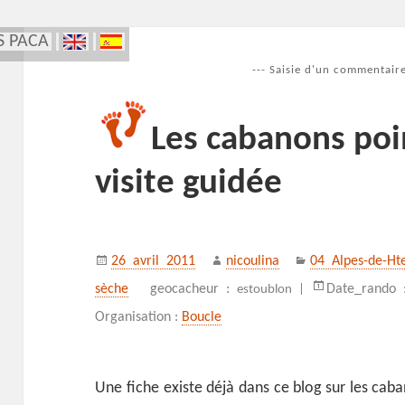
S PACA
--- Saisie d'un commentaire
Les cabanons po
visite guidée
Publié
Auteur
Catégories
26 avril 2011
nicoulina
04 Alpes-de-Ht
le
sèche
geocacheur :
Date_rando
estoublon |
Organisation :
Boucle
Une fiche existe déjà dans ce blog sur les cab