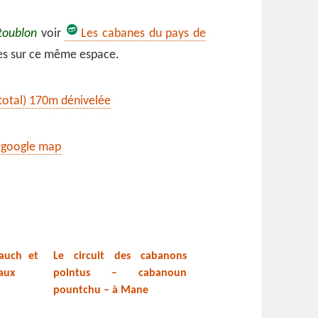
toublon
voir
Les cabanes du pays de
es sur ce même espace.
 total) 170m dénivelée
e google map
auch et
Le circuit des cabanons
aux
pointus – cabanoun
pountchu – à Mane