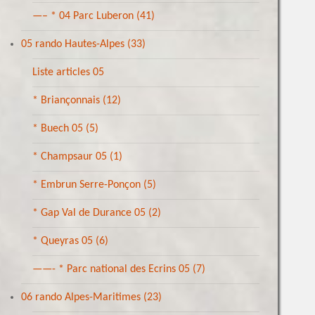
—– * 04 Parc Luberon
(41)
05 rando Hautes-Alpes
(33)
Liste articles 05
* Briançonnais
(12)
* Buech 05
(5)
* Champsaur 05
(1)
* Embrun Serre-Ponçon
(5)
* Gap Val de Durance 05
(2)
* Queyras 05
(6)
——- * Parc national des Ecrins 05
(7)
06 rando Alpes-Maritimes
(23)