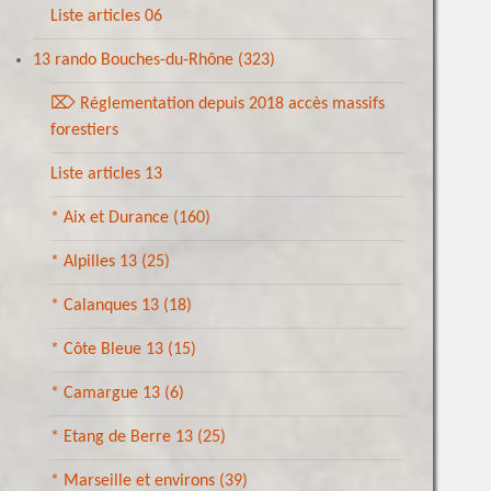
Liste articles 06
13 rando Bouches-du-Rhône
(323)
⌦ Réglementation depuis 2018 accès massifs
forestiers
Liste articles 13
* Aix et Durance
(160)
* Alpilles 13
(25)
* Calanques 13
(18)
* Côte Bleue 13
(15)
* Camargue 13
(6)
* Etang de Berre 13
(25)
* Marseille et environs
(39)