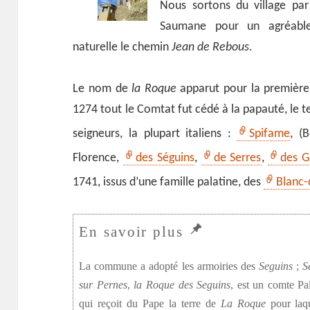
Nous sortons du village par
Saumane pour un agréabl
naturelle le chemin
Jean de Rebous
.
Le nom de
la Roque
apparut pour la première 
1274 tout le Comtat fut cédé à la papauté, le te
seigneurs, la plupart italiens :
Spifame
, (
Florence,
des Séguins
,
de Serres
,
des G
1741, issus d’une famille palatine, des
Blanc-
La commune a adopté les armoiries des
Seguins
;
S
sur Pernes
,
la Roque des Seguins
, est un comte Pa
qui reçoit du Pape la terre de
La Roque
pour laq