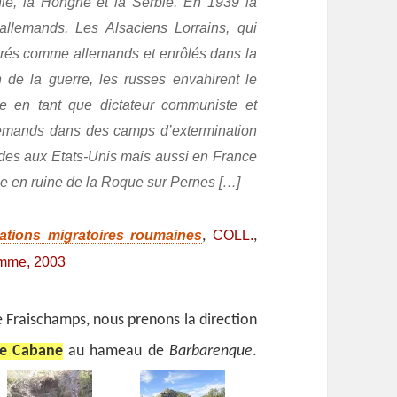
ie, la Hongrie et la Serbie. En 1939 la
allemands. Les Alsaciens Lorrains, qui
dérés comme allemands et enrôlés dans la
 de la guerre, les russes envahirent le
ie en tant que dictateur communiste et
allemands dans des camps d’extermination
odes aux Etats-Unis mais aussi en France
age en ruine de la Roque sur Pernes […]
ations migratoires roumaines
COLL.
,
,
omme, 2003
 Fraischamps, nous prenons la direction
e Cabane
au hameau de
Barbarenque
.