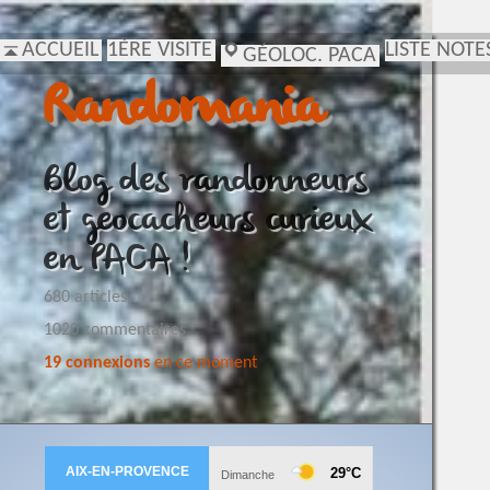
ACCUEIL
1ÈRE VISITE
LISTE NOTE
GÉOLOC. PACA
Randomania
Blog des randonneurs
et geocacheurs curieux
en PACA !
680 articles
1020 commentaires
19 connexions
en ce moment