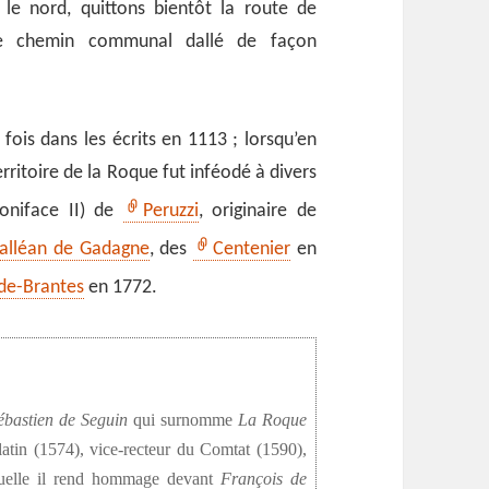
 le nord, quittons bientôt la route de
e chemin communal dallé de façon
fois dans les écrits en 1113 ; lorsqu’en
rritoire de la Roque fut inféodé à divers
Boniface II) de
Peruzzi
, originaire de
alléan de Gadagne
, des
Centenier
en
de-Brantes
en 1772.
ébastien de Seguin
qui surnomme
La Roque
latin (1574), vice-recteur du Comtat (1590),
uelle il rend hommage devant
François de