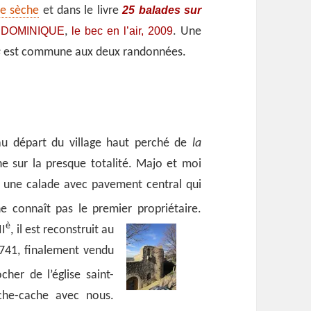
25 balades sur
re sèche
et dans le livre
DOMINIQUE
le bec en l’air, 2009
,
. Une
s
est commune aux deux randonnées.
au départ du village haut perché de
la
une sur la presque totalité. Majo et moi
, une calade avec pavement central qui
 connaît pas le premier propriétaire.
è
II
, il est reconstruit au
741, finalement vendu
cher de l’église saint-
ache-cache avec nous.