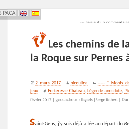
S PACA
--- Saisie d'un commentaire
Les chemins de l
la Roque sur Pernes 
Publié
Auteur
Catégories
2 mars 2017
nicoulina
----- * Monts d
le
Mots-
jeux
Forteresse-Chateau
,
Légende-anecdote
,
Pi
clés
geocacheur :
Dur
février 2017 |
ilagaris |
Serge Robert |
S
aint-Gens, j’y suis déjà allée au départ du
Be