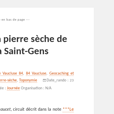
 en bas de page ---
a pierre sèche de
à Saint-Gens
e Vaucluse 84
,
84 Vaucluse
,
Geocaching et
erre-sèche
,
Toponymie
Date_rando :
23
ée :
Journée
Organisation : N/A
aucet
, circuit décrit dans la note
***Le