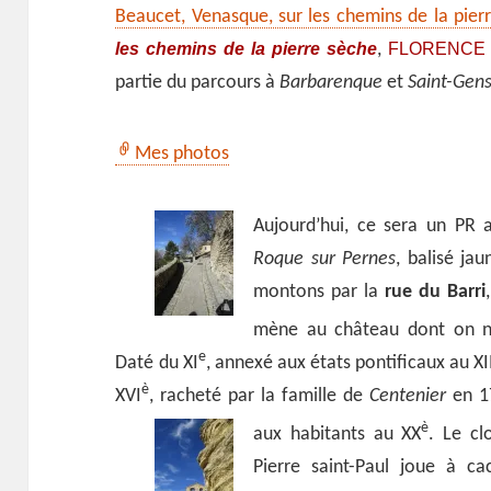
Beaucet, Venasque, sur les chemins de la pier
les chemins de la pierre sèche
FLORENCE 
,
partie du parcours à
Barbarenque
et
Saint-Gen
Mes photos
Aujourd’hui, ce sera un PR 
Roque sur Pernes
, balisé ja
montons par la
rue du Barri
mène au château dont on ne
e
Daté du XI
, annexé aux états pontificaux au XI
è
XVI
, racheté par la famille de
Centenier
en 1
è
aux habitants au XX
.
Le clo
Pierre saint-Paul joue à c