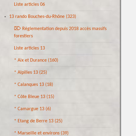
Liste articles 06
13 rando Bouches-du-Rhône
(323)
⌦ Réglementation depuis 2018 accès massifs
forestiers
Liste articles 13
* Aix et Durance
(160)
* Alpilles 13
(25)
* Calanques 13
(18)
* Côte Bleue 13
(15)
* Camargue 13
(6)
* Etang de Berre 13
(25)
* Marseille et environs
(39)