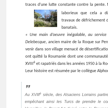
traces d’une lutte constante contre la pente.
laborieux que cela a d
travaux de défrichement 
banatais.
« Une main d’oeuvre inégalable, au service
Delebecque
, ancien maire de la Roque sur Perne
venir dans son village menacé de désertificati
ont quitté la Roumanie dont une communauté d
è
XVIII
et rapatriés dans les années 1950 à la Ro
Leur histoire est résumée par le collègue Alph
è
Au XVIII
siècle, des Alsaciens Lorrains partire
empêchant ainsi les Turcs de prendre le co