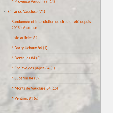
* Provence Verdon 83
(14)
84 rando Vaucluse
(71)
Randonnée et interdiction de circuler été depuis
2018 : Vaucluse
Liste articles 84
* Barry Uchaux 84
(1)
* Dentelles 84
(3)
* Enclave des papes 84
(1)
* Luberon 84
(39)
* Monts de Vaucluse 84
(15)
* Ventoux 84
(6)