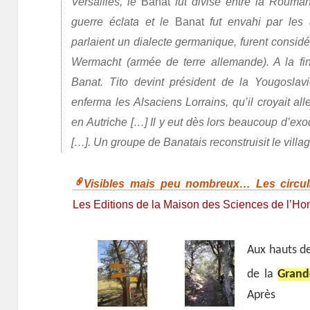
Versailles, le
Banat
fut divisé entre la Rouman
guerre éclata et le
Banat
fut envahi par les 
parlaient un dialecte germanique, furent consi
Wermacht (armée de terre allemande). A la fin
Banat. Tito devint président de la Yougoslav
enferma les Alsaciens Lorrains, qu’il croyait 
en Autriche […] Il y eut dès lors beaucoup d’ex
[…]. Un groupe de Banatais reconstruisit le vill
Visibles mais peu nombreux… Les circul
Les Editions de la Maison des Sciences de l’H
Aux hauts de
de la
Grand
Après