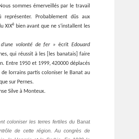
 Nous sommes émerveillés par le travail
û représenter.
Probablement dûs aux
è
du XIX
bien avant que ne s’installent les
 d’une volonté de fer »
écrit
Edouard
s, qui réussit à les [les banatais] faire
on. Entre 1950 et 1999, 420000 déplacés
e lorrains partis coloniser le Banat au
que sur Pernes.
onse Silve à Monteux.
nt coloniser les terres fertiles du
Banat
ntrôle de cette région. Au congrès de