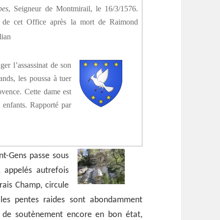
pes
, Seigneur de Montmirail, le 16/3/1576.
vu de cet Office après la mort de Raimond
lian
er l’assassinat de son
ands, les poussa à tuer
rovence. Cette dame est
7 enfants. Rapporté par
nt-Gens passe sous
, appelés autrefois
Frais Champ, circule
 les pentes raides sont abondamment
s de soutènement encore en bon état,