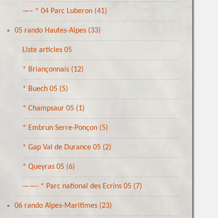
—– * 04 Parc Luberon
(41)
05 rando Hautes-Alpes
(33)
Liste articles 05
* Briançonnais
(12)
* Buech 05
(5)
* Champsaur 05
(1)
* Embrun Serre-Ponçon
(5)
* Gap Val de Durance 05
(2)
* Queyras 05
(6)
——- * Parc national des Ecrins 05
(7)
06 rando Alpes-Maritimes
(23)