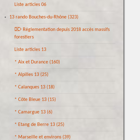
Liste articles 06
13 rando Bouches-du-Rhône
(323)
⌦ Réglementation depuis 2018 accès massifs
forestiers
Liste articles 13
* Aix et Durance
(160)
* Alpilles 13
(25)
* Calanques 13
(18)
* Côte Bleue 13
(15)
* Camargue 13
(6)
* Etang de Berre 13
(25)
* Marseille et environs
(39)