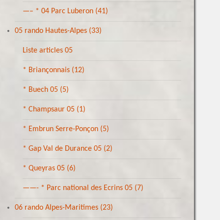
—– * 04 Parc Luberon
(41)
05 rando Hautes-Alpes
(33)
Liste articles 05
* Briançonnais
(12)
* Buech 05
(5)
* Champsaur 05
(1)
* Embrun Serre-Ponçon
(5)
* Gap Val de Durance 05
(2)
* Queyras 05
(6)
——- * Parc national des Ecrins 05
(7)
06 rando Alpes-Maritimes
(23)