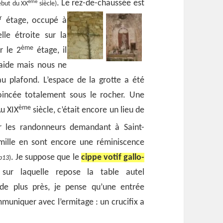
. Le rez-de-chaussée est
ème
ébut du XX
siècle)
r
étage,
occupé à
lle étroite sur la
ème
r le 2
étage, il
raide mais nous ne
u plafond. L’espace de la grotte a été
coincée totalement sous le rocher. Une
ème
Au XIX
siècle, c’était encore un lieu de
ar les randonneurs demandant
à Saint-
mille en sont encore une réminiscence
. Je suppose que le
cippe votif gallo-
b13
)
ur laquelle repose la table autel
 de plus près, je pense qu’une entrée
muniquer avec l’ermitage : un crucifix a