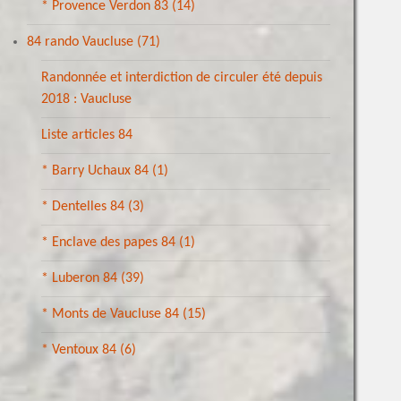
* Provence Verdon 83
(14)
84 rando Vaucluse
(71)
Randonnée et interdiction de circuler été depuis
2018 : Vaucluse
Liste articles 84
* Barry Uchaux 84
(1)
* Dentelles 84
(3)
* Enclave des papes 84
(1)
* Luberon 84
(39)
* Monts de Vaucluse 84
(15)
* Ventoux 84
(6)