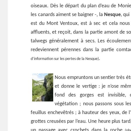
oiseaux. Dès le départ du plan d’eau de Moni
les canards aiment se baigner -, la
Nesque
, qui
est du Mont Ventoux, est à sec et cela nous
affluents, et reçoit, dans la partie amont de 
talwegs généralement à secs. Les écoulement
redeviennent pérennes dans la partie comt
.
d’information sur les pertes de la Nesque)
Nous empruntons un sentier très étr
et donne le vertige : je n’ose mê
fond des gorges est invisible,
végétation ; nous passons sous le
feuillus enchevêtrés ; à hauteur des yeux, de l
grottes creusées par l’eau. Une heure plus tard,
un passage avec crochets dans la roche
(ph