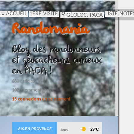
ACCUEIL
1ÈRE VISITE
LISTE NOTE
GÉOLOC. PACA
Randomania
Blog des randonneurs
et geocacheurs curieux
en PACA !
680 articles
1020 commentaires
15 connexions
en ce moment