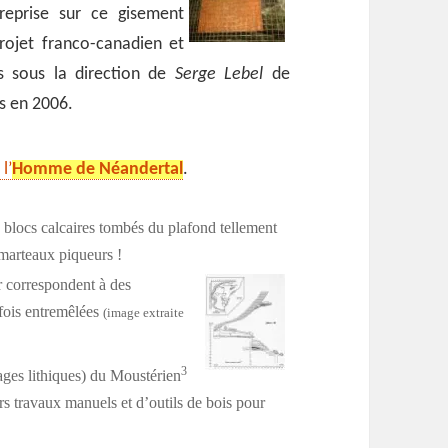
reprise sur ce gisement
rojet franco-canadien et
les sous la direction de
Serge Lebel
de
es en 2006.
 l’
Homme de Néandertal
.
s blocs calcaires tombés du plafond tellement
s marteaux piqueurs !
 correspondent à des
fois entremêlées
(image extraite
3
ges lithiques) du Moustérien
urs travaux manuels et d’outils de bois pour