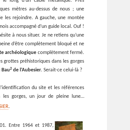
le long d’un câble métallique. Près
lques mètres au-dessus de nous ; une
 de les rejoindre. A gauche, une montée
nois accompagné d’un guide local. Ouf !
hésite à nous situer. Je ne retiens qu’une
 peine d’être complètement bloqué et ne
ite archéologique
complètement fermé.
es grottes préhistoriques dans les gorges
2
u
Bau
de l’Aubesier
. Serait-ce celui-là ?
identification du site et les références
s les gorges, un jour de pleine lune…
SIER
.
1901. Entre 1964 et 1987,