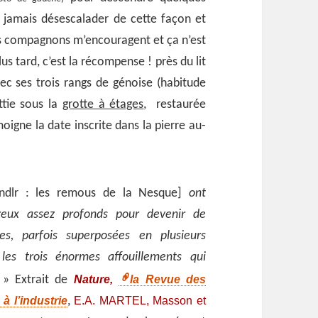
i jamais désescalader de cette façon et
es compagnons m’encouragent et ça n’est
us tard, c’est la récompense ! près du lit
vec ses trois rangs de génoise (habitude
ttie sous la
grotte à étages
, restaurée
igne la date inscrite dans la pierre au-
ndlr : les remous de la Nesque]
ont
reux assez profonds pour devenir de
nes, parfois superposées en plusieurs
es trois énormes affouillements qui
Nature,
la Revue des
» Extrait de
à l’industrie
E.A. MARTEL,
Masson et
,