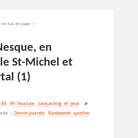
 en bas de page ---
 Nesque, en
le St-Michel et
al (1)
Mots-
 84
,
84 Vaucluse
,
Geocaching et jeux
clés
urée :
Demie-journée
,
Randonnée sportive