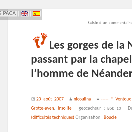
S PACA
--- Saisie d'un commentaire
Les gorges de la
passant par la chapel
l’homme de Néandert
Publié
Auteur
Catégories
20 août 2007
nicoulina
----- * Ventoux
le
Grotte-aven
,
Insolite
geocacheur :
D
Bob_13 |
(difficultés techniques)
Organisation :
Boucle