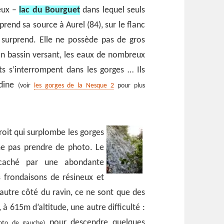
eux –
lac du Bourguet
dans lequel seuls
 prend sa source à Aurel (84), sur le flanc
 surprend. Elle ne possède pas de gros
son bassin versant, les eaux de nombreux
s s’interrompent dans les gorges … Ils
adine
(voir
les gorges de la Nesque 2
pour plus
oit qui surplombe les gorges
me pas prendre de photo. Le
 caché par une abondante
s frondaisons de résineux et
’autre côté du ravin, ce ne sont que des
 à 615m d’altitude, une autre difficulté :
pour descendre quelques
oto de gauche)