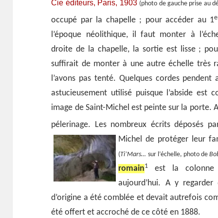
Cie éditeurs, Paris, 1903
(photo de gauche prise au d
e
occupé par la chapelle ; pour accéder au 1
l’époque néolithique, il faut monter à l’éche
droite de la chapelle, la sortie est lisse ; pou
suffirait de monter à une autre échelle très 
l’avons pas tenté. Quelques cordes pendent a
astucieusement utilisé puisque l’abside est 
image de Saint-Michel est peinte sur la porte. 
pélerinage. Les nombreux écrits déposés p
Michel de protéger leur fa
(
Ti’Mars…
sur l’échelle, photo de
Bo
1
romain
est la colonne s
aujourd’hui. A y regarder
d’origine a été comblée et devait autrefois com
été offert et accroché de ce côté en 1888.