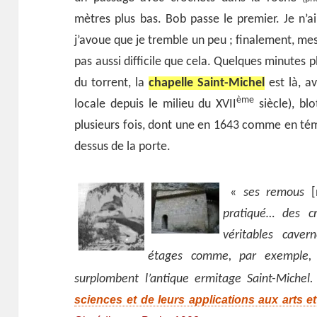
mètres plus bas. Bob passe le premier. Je n’a
j’avoue que je tremble un peu ; finalement, m
pas aussi difficile que cela. Quelques minutes pl
du torrent, la
chapelle Saint-Michel
est là, a
ème
locale depuis le milieu du XVII
siècle), blo
plusieurs fois, dont une en 1643 comme en témo
dessus de la porte.
«
ses remous
[
pratiqué… des c
véritables caver
étages comme, par exemple, l
surplombent l’antique ermitage Saint-Michel.
sciences et de leurs applications aux arts et 