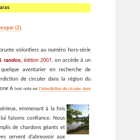
aras
Nesque (2)
.
prunte volontiers au numéro hors-série
& randos,
édition 2007
, on accède à un
 quelque aventurier en recherche de
erdiction de circuler dans la région du
 zone A
(voir note sur
l’interdiction de circuler dans
 sérieux, emmenant à la fois
lui faisons confiance. Nous
mplis de chardons géants et
ées servent d’abreuvoir aux