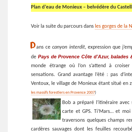
Plan d’eau de Monieux – belvédère du Castell
Voir la suite du parcours dans
les gorges de la 
D
ans ce
canyon interdit
, expression que j’em
Pays de Provence Côte d’Azur, balades 
de
monde étrange où l’on s’attend à croiser
sensations. Grand avantage l’été : pas d’int
Ventoux, le village de Monieux étant situé en
les massifs forestiers en Provence 2007
)
Bob a préparé l’itinéraire avec
carte et GPS. Ti’Mars… et moi 
traversons quelques champs re
cardères sauvages dont les feuilles recourb