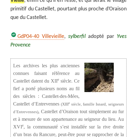
Vieille
, enfin ce qu’il en reste, et qui serait le village
primitif du Castellet, pourtant plus proche d’Oraison
que du Castellet.
GdP04-40 Villevieille
,
sylberfil
adopté par
Yves
Provence
Les archives les plus anciennes
connues faisant référence au
e
Castellet datent du XII
siècle. Ce
fief a porté plusieurs noms au fil
des siècles : Castellet-des-Mées,
Castellet d’Entrevennes
e
(XIII
siècle, famille Isnard, seigneurs
, Castellet d’Oraison tout simplement au fur
d’Entrevennes)
et à mesure de son appartenance au seigneur du lieu. Au
e
XVI
, la communauté s’est installée sur la rive droite
d’un bras du Rancure, peut-être pour se rapprocher de la