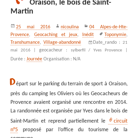
Oraison, le bois de Saint-
Martin
Publié
Auteur
Catégories
25 mai 2016
nicoulina
04 Alpes-de-Hte-
le
Mots-
Provence
,
Geocaching et jeux
,
Inédit
Toponymie
,
clés
Transhumance
,
Village-abandonné
Date_rando :
21
geocacheur :
mai 2016 |
sylberfil / Yves Provence |
Durée :
Journée
Organisation : N/A
D
épart sur le parking du terrain de sport à Oraison,
près du camping les Oliviers où les Geocacheurs de
Provence avaient organisé une rencontre en 2014.
La randonnée est organisée par Yves dans le bois de
Saint-Martin et reprend partiellement le
circuit
n°5
proposé par l’office du tourisme de la