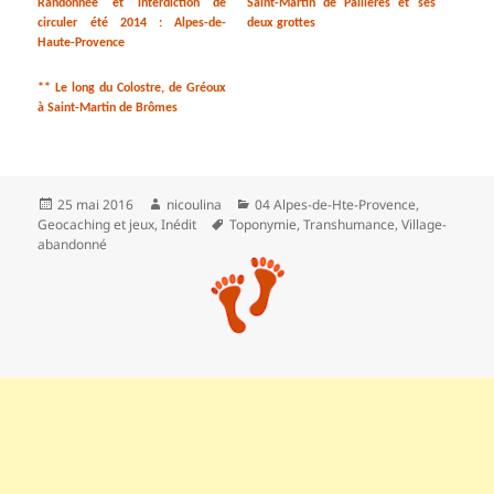
Randonnée et interdiction de
Saint-Martin de Pallières et ses
circuler été 2014 : Alpes-de-
deux grottes
Haute-Provence
** Le long du Colostre, de Gréoux
à Saint-Martin de Brômes
Publié
Auteur
Catégories
25 mai 2016
nicoulina
04 Alpes-de-Hte-Provence
,
le
Mots-
Geocaching et jeux
,
Inédit
Toponymie
,
Transhumance
,
Village-
clés
abandonné