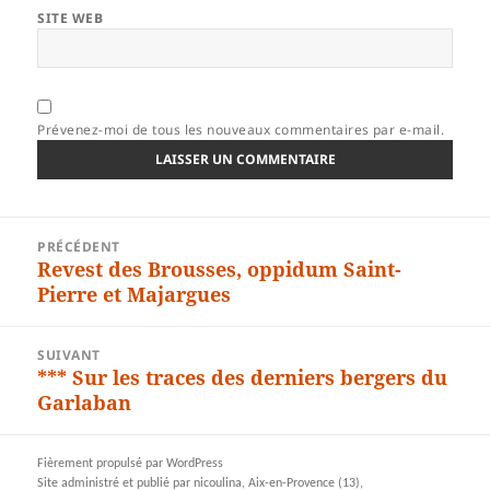
SITE WEB
Prévenez-moi de tous les nouveaux commentaires par e-mail.
Navigation
PRÉCÉDENT
de
Revest des Brousses, oppidum Saint-
Article
l’article
Pierre et Majargues
précédent :
SUIVANT
*** Sur les traces des derniers bergers du
Article
Garlaban
suivant :
Fièrement propulsé par WordPress
Site administré et publié par nicoulina, Aix-en-Provence (13),