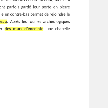
 tant de maisons encore debout, même si
 ont parfois gardé leur porte en pierre
lle en contre-bas permet de rejoindre le
teau
. Après les fouilles archéologiques
rer
des murs d’enceinte
, une chapelle