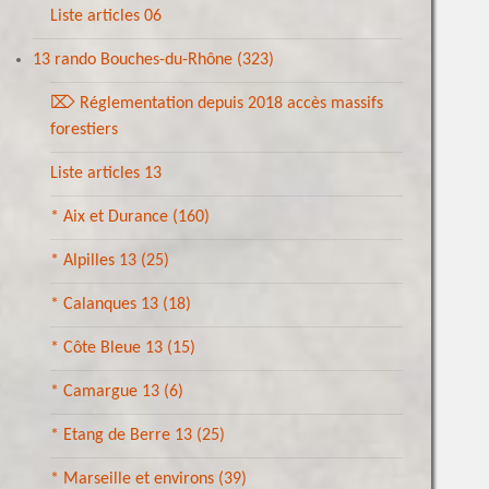
Liste articles 06
13 rando Bouches-du-Rhône
(323)
⌦ Réglementation depuis 2018 accès massifs
forestiers
Liste articles 13
* Aix et Durance
(160)
* Alpilles 13
(25)
* Calanques 13
(18)
* Côte Bleue 13
(15)
* Camargue 13
(6)
* Etang de Berre 13
(25)
* Marseille et environs
(39)