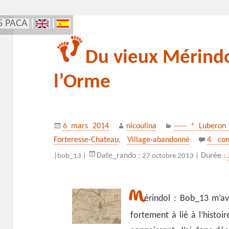
S PACA
Du vieux Mérindol
l’Orme
Publié
Auteur
Catégories
6 mars 2014
nicoulina
----- * Luberon
le
Forteresse-Chateau
,
Village-abandonné
4 co
Date_rando :
Durée :
|
bob_13 |
27 octobre 2013 |
M
érindol : Bob_13 m’ava
fortement à lié à l’histo