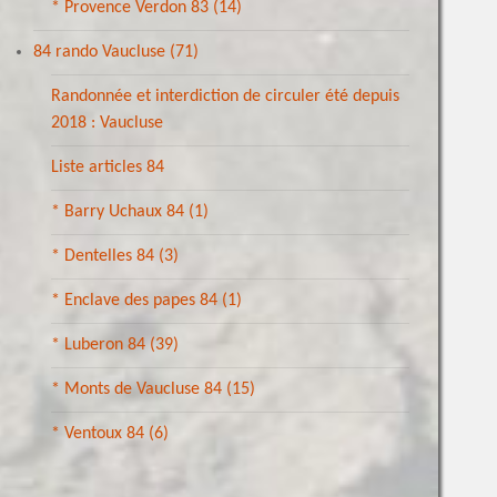
* Provence Verdon 83
(14)
84 rando Vaucluse
(71)
Randonnée et interdiction de circuler été depuis
2018 : Vaucluse
Liste articles 84
* Barry Uchaux 84
(1)
* Dentelles 84
(3)
* Enclave des papes 84
(1)
* Luberon 84
(39)
* Monts de Vaucluse 84
(15)
* Ventoux 84
(6)