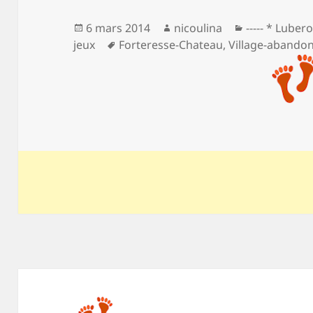
Publié
Auteur
Catégories
6 mars 2014
nicoulina
----- * Luber
le
Mots-
jeux
Forteresse-Chateau
,
Village-abando
clés