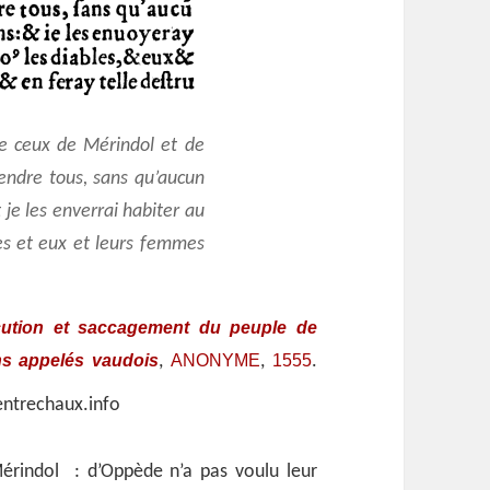
 de ceux de Mérindol et de
rendre tous, sans qu’aucun
je les enverrai habiter au
les et eux et leurs femmes
cution et saccagement du peuple de
ins appelés vaudois
ANONYME
1555
,
,
.
 entrechaux.info
 Mérindol : d’Oppède n’a pas voulu leur