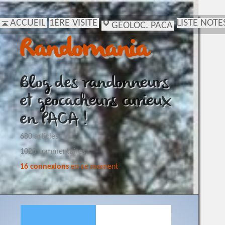
ACCUEIL
1ÈRE VISITE
LISTE NOTE
GÉOLOC. PACA
Randomania
Blog des randonneurs
et geocacheurs curieux
en PACA !
680 articles
1020 commentaires
16 connexions
en ce moment