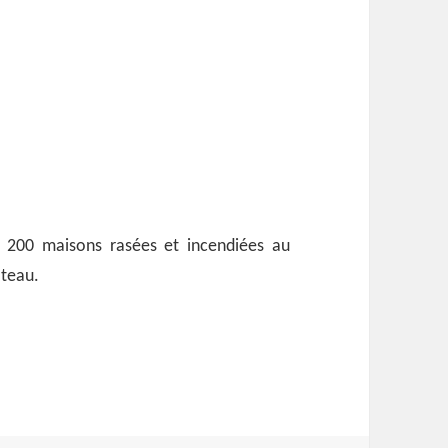
e 200 maisons rasées et incendiées au
âteau.
font de l’Orme