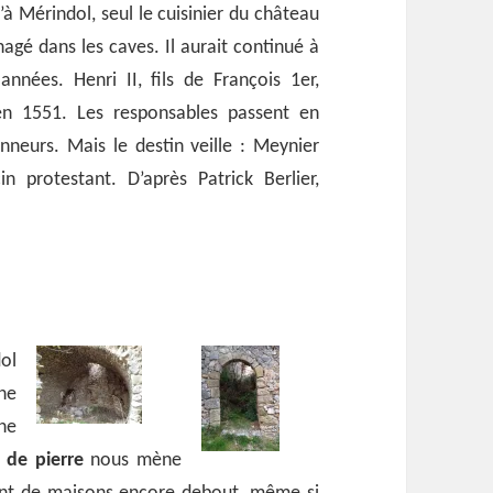
qu’à Mérindol, seul le cuisinier du château
agé dans les caves. Il aurait continué à
années. Henri II, fils de François 1er,
en 1551. Les responsables passent en
nneurs. Mais le destin veille : Meynier
protestant. D’après Patrick Berlier,
ol
ne
ne
 de pierre
nous mène