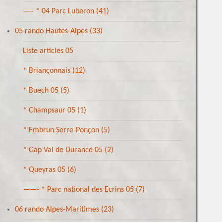
—– * 04 Parc Luberon
(41)
05 rando Hautes-Alpes
(33)
Liste articles 05
* Briançonnais
(12)
* Buech 05
(5)
* Champsaur 05
(1)
* Embrun Serre-Ponçon
(5)
* Gap Val de Durance 05
(2)
* Queyras 05
(6)
——- * Parc national des Ecrins 05
(7)
06 rando Alpes-Maritimes
(23)