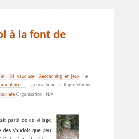
 à la font de
Mots-
 84
,
84 Vaucluse
,
Geocaching et jeux
clés
sur Du vieux Mérindol à la font de l’Orme
mmentaires
geocacheur :
Rupturefarms
Journée
Organisation : N/A
it parlé de ce village
ire des Vaudois que peu