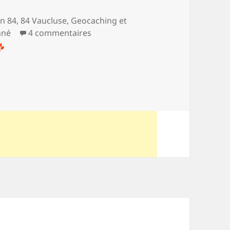
on 84
,
84 Vaucluse
,
Geocaching et
sur Du vieux Mérindol à la font de 
nné
4 commentaires