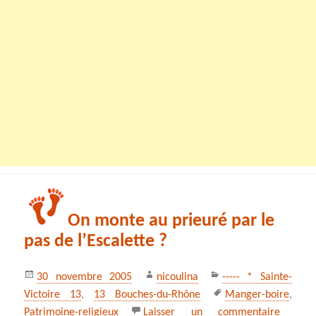
On monte au prieuré par le
pas de l’Escalette ?
Publié
Auteur
Catégories
30 novembre 2005
nicoulina
----- * Sainte-
le
Mots-
Victoire 13
,
13 Bouches-du-Rhône
Manger-boire
,
clés
sur On 
Patrimoine-religieux
Laisser un commentaire