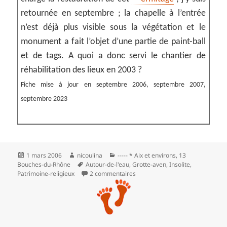
retournée en septembre ; la chapelle à l’entrée
n’est déjà plus visible sous la végétation et le
monument a fait l’objet d’une partie de paint-ball
et de tags. A quoi a donc servi le chantier de
réhabilitation des lieux en 2003 ?
Fiche mise à jour en septembre 2006, septembre 2007,
septembre 2023
Publié
Auteur
Catégories
1 mars 2006
nicoulina
----- * Aix et environs
,
13
le
Mots-
Bouches-du-Rhône
Autour-de-l'eau
,
Grotte-aven
,
Insolite
,
clés
sur Un ermitage abandonné à R
Patrimoine-religieux
2 commentaires