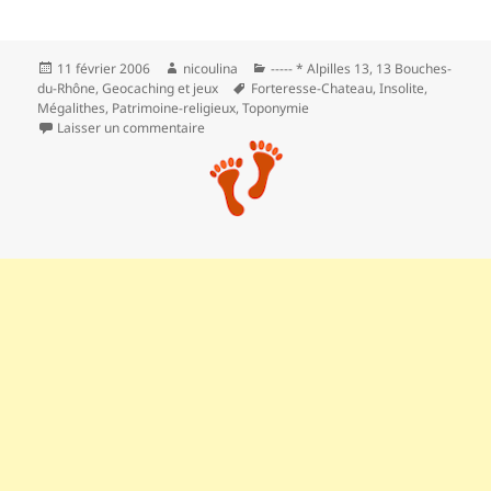
Publié
Auteur
Catégories
11 février 2006
nicoulina
----- * Alpilles 13
,
13 Bouches-
le
Mots-
du-Rhône
,
Geocaching et jeux
Forteresse-Chateau
,
Insolite
,
clés
Mégalithes
,
Patrimoine-religieux
,
Toponymie
sur L’abbaye de Montmajour
Laisser un commentaire