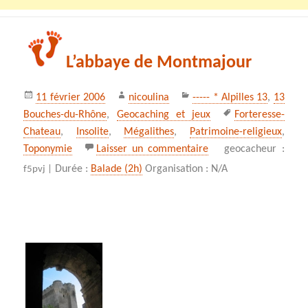
L’abbaye de Montmajour
Publié
Auteur
Catégories
11 février 2006
nicoulina
----- * Alpilles 13
,
13
le
Mots-
Bouches-du-Rhône
,
Geocaching et jeux
Forteresse-
clés
Chateau
,
Insolite
,
Mégalithes
,
Patrimoine-religieux
,
sur L’abbaye de Mont
Toponymie
Laisser un commentaire
geocacheur :
Durée :
Balade (2h)
Organisation : N/A
f5pvj |