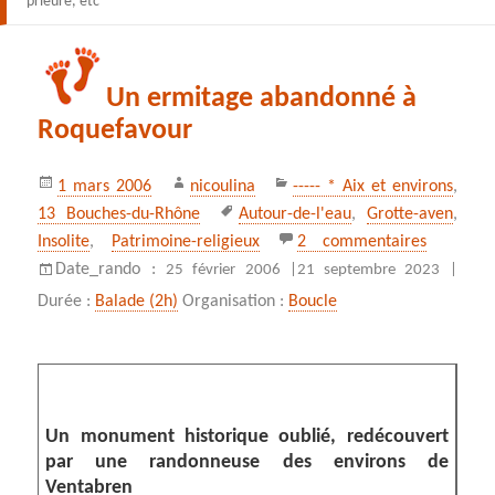
prieuré, etc
Un ermitage abandonné à
Roquefavour
Publié
Auteur
Catégories
1 mars 2006
nicoulina
----- * Aix et environs
,
le
Mots-
13 Bouches-du-Rhône
Autour-de-l'eau
,
Grotte-aven
,
clés
sur Un e
Insolite
,
Patrimoine-religieux
2 commentaires
Date_rando :
25 février 2006 |
21 septembre 2023 |
Durée :
Balade (2h)
Organisation :
Boucle
Un monument historique oublié, redécouvert
par une randonneuse des environs de
Ventabren