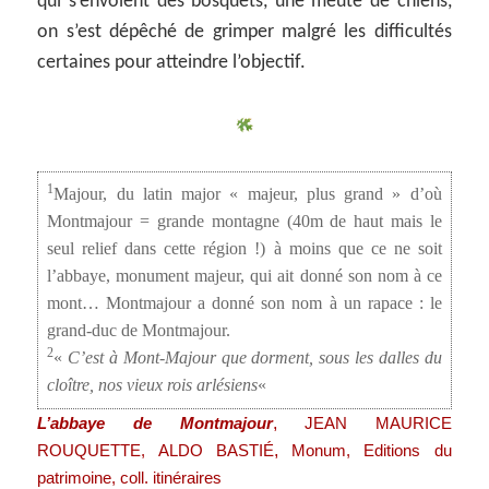
qui s’envolent des bosquets, une meute de chiens,
on s’est dépêché de grimper malgré les difficultés
certaines pour atteindre l’objectif.
1
Majour, du latin major « majeur, plus grand » d’où
Montmajour = grande montagne (40m de haut mais le
seul relief dans cette région !) à moins que ce ne soit
l’abbaye, monument majeur, qui ait donné son nom à ce
mont… Montmajour a donné son nom à un rapace : le
grand-duc de Montmajour.
2
«
C’est à Mont-Majour que dorment, sous les dalles du
cloître, nos vieux rois arlésiens
«
,
L’abbaye de Montmajour
JEAN MAURICE
,
ROUQUETTE, ALDO BASTIÉ
Monum, Editions du
patrimoine, coll. itinéraires