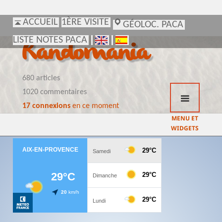
ACCUEIL
ACCUEIL
1ÈRE VISITE
1ÈRE VISITE
GÉOLOC. PACA
GÉOLOC. PACA
LISTE NOTES PACA
LISTE NOTES PACA
Randomania
680 articles
1020 commentaires
17 connexions
en ce moment
MENU ET
WIDGETS