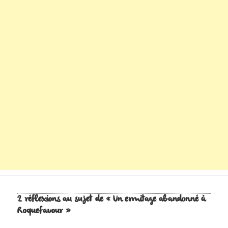
2 réflexions au sujet de « Un ermitage abandonné à
Roquefavour »