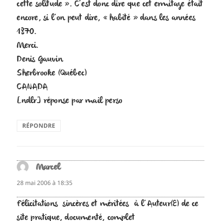
cette solitude ». C’est donc dire que cet ermitage était
encore, si l’on peut dire, « habité » dans les années
1870.
Merci.
Denis Gauvin
Sherbrooke (Québec)
CANADA
[ndlr] réponse par mail perso
RÉPONDRE
Marcel
dit :
28 mai 2006 à 18:35
Félicitations sincères et méritées à l’Auteur(E) de ce
site pratique, documenté, complet