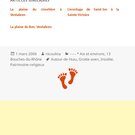
ARTICLES SIMILAIRES
La plaine du cimetière à
L’ermitage de Saint-Ser à la
Ventabren
Sainte-Victoire
La plaine du Ban, Ventabren
Publié
Auteur
Catégories
1 mars 2006
nicoulina
----- * Aix et environs
,
13
le
Mots-
Bouches-du-Rhône
Autour-de-l'eau
,
Grotte-aven
,
Insolite
,
clés
Patrimoine-religieux