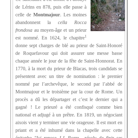
de Lérins en 878, puis elle passe à
celle de
Montmajour
. Les moines
abandonnent la
cella Rocca
frondosa
au moyen-âge et un prieur
1
est nommé. En 1624, le chapitre
donne sept charges de blé au prieur de Saint-Honoré
de Roquefavour qui doit assurer une messe basse
chaque année le jour de la fête de Saint-Honnorat. En
1770, à la mort du prieur de Blacas, trois candidats se
présentent avec un titre de nomination : le premier
nommé par l’archevêque, le second par l’abbé de
Montmajour et le troisième par la cour de Rome. Un
procès a dû les départager et c’est le dernier qui a
gagné ! Le prieuré a été confisqué comme bien
national et adjugé à un prêtre. En 1819, un négociant
aixois vient y terminer une vie orageuse. Il est mort en
priant et a été inhumé dans la chapelle avec cette
épitaphe
Ici repose J.J. Porre,…résolu de finir ses