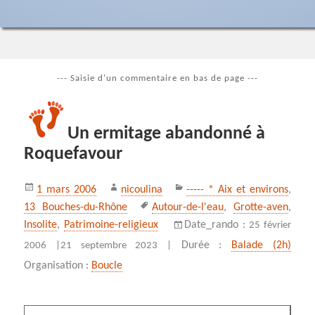
--- Saisie d'un commentaire en bas de page ---
Un ermitage abandonné à
Roquefavour
Publié
Auteur
Catégories
1 mars 2006
nicoulina
----- * Aix et environs
,
le
Mots-
13 Bouches-du-Rhône
Autour-de-l'eau
,
Grotte-aven
,
clés
Insolite
,
Patrimoine-religieux
Date_rando :
25 février
Durée :
Balade (2h)
2006 |
21 septembre 2023 |
Organisation :
Boucle