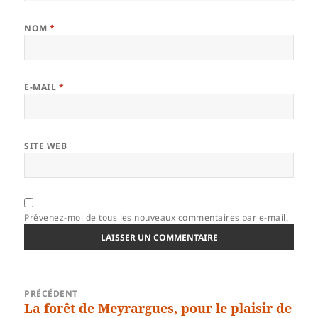
NOM
*
E-MAIL
*
SITE WEB
Prévenez-moi de tous les nouveaux commentaires par e-mail.
Navigation
PRÉCÉDENT
de
La forêt de Meyrargues, pour le plaisir de
Article
l’article