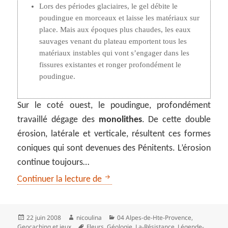
Lors des périodes glaciaires, le gel débite le
poudingue en morceaux et laisse les matériaux sur
place. Mais aux époques plus chaudes, les eaux
sauvages venant du plateau emportent tous les
matériaux instables qui vont s’engager dans les
fissures existantes et ronger profondément le
poudingue.
Sur le coté ouest, le poudingue, profondément
travaillé dégage des
monolithes
. De cette double
érosion, latérale et verticale, résultent ces formes
coniques qui sont devenues des Pénitents. L’érosion
continue toujours…
Les pénitents des Mées
Continuer la lecture de
Publié
Auteur
Catégories
22 juin 2008
nicoulina
04 Alpes-de-Hte-Provence
,
le
Mots-
Geocaching et jeux
Fleurs
,
Géologie
,
La-Résistance
,
Légende-