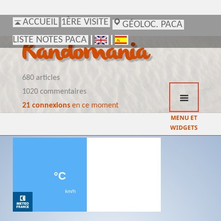
ACCUEIL
ACCUEIL
1ÈRE VISITE
1ÈRE VISITE
GÉOLOC. PACA
GÉOLOC. PACA
LISTE NOTES PACA
LISTE NOTES PACA
Randomania
680 articles
1020 commentaires
21 connexions
en ce moment
MENU ET
WIDGETS