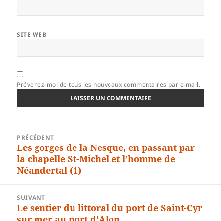
SITE WEB
Prévenez-moi de tous les nouveaux commentaires par e-mail.
Navigation
PRÉCÉDENT
de
Les gorges de la Nesque, en passant par
Article
l’article
la chapelle St-Michel et l’homme de
précédent :
Néandertal (1)
SUIVANT
Le sentier du littoral du port de Saint-Cyr
Article
sur mer au port d’Alon