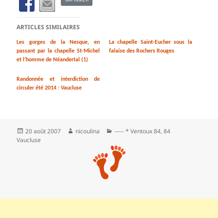
ARTICLES SIMILAIRES
Les gorges de la Nesque, en
La chapelle Saint-Eucher sous la
passant par la chapelle St-Michel
falaise des Rochers Rouges
et l’homme de Néandertal (1)
Randonnée et interdiction de
circuler été 2014 : Vaucluse
Publié
Auteur
Catégories
20 août 2007
nicoulina
----- * Ventoux 84
,
84
le
Vaucluse