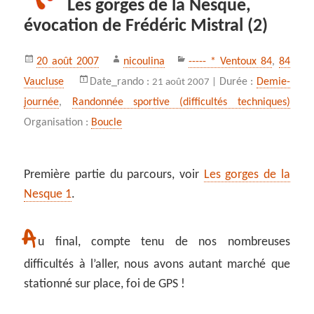
Les gorges de la Nesque,
évocation de Frédéric Mistral (2)
Publié
Auteur
Catégories
20 août 2007
nicoulina
----- * Ventoux 84
,
84
le
Vaucluse
Date_rando :
Durée :
Demie-
21 août 2007 |
journée
,
Randonnée sportive (difficultés techniques)
Organisation :
Boucle
Première partie du parcours, voir
Les gorges de la
Nesque 1
.
A
u final, compte tenu de nos nombreuses
difficultés à l’aller, nous avons autant marché que
stationné sur place, foi de GPS !