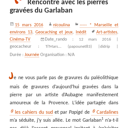
Rencontre avec les pierres
gravées du Garlaban
Publié
Auteur
Catégories
15 mars 2016
nicoulina
----- * Marseille et
le
Mots-
environs 13
,
Geocaching et jeux
,
Inédit
Art-artistes
,
clés
Cinéma-TV
Date_rando :
12 mars 2016 |
geocacheur :
Ti'Mars... (papounet83) |
didrip |
Durée :
Journée
Organisation : N/A
J
e ne vous parle pas de gravures du paléolithique
mais de gravures d’aujourd’hui gravées dans la
pierre par un artiste d’Aubagne manifestement
amoureux de la Provence. L’idée partagée dans
les cahiers du sud
et par
Papigé
de
Cardalines
1
m’a séduite, j’y suis allée. Le mot Garlaban
n’a-t-il