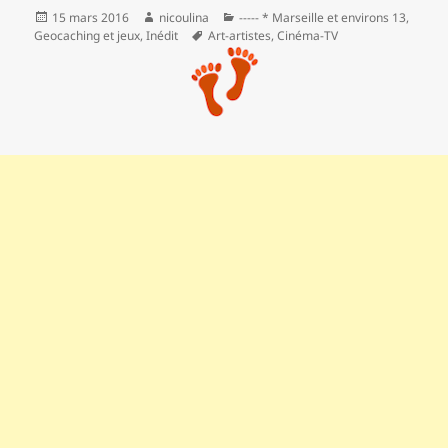
Publié
Auteur
Catégories
15 mars 2016
nicoulina
----- * Marseille et environs 13
,
le
Mots-
Geocaching et jeux
,
Inédit
Art-artistes
,
Cinéma-TV
clés