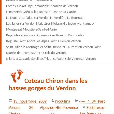
Brenon Castellane Châteauvieux
Comps-sur-Artuby Demandolx Esparron-de-Verdon
Ginasservis Gréoux-les-Bains La Bastide La Garde
La Martre La Palud sur Verdon La Verdière Le Bourguet
Les Salles sur Verdon Majastres Moissac-Bellevue Montagnac-
Montpezat Moustiers-Sainte-Marie
Peyroules Puimoisson Quinson Riez Rougon Roumoules
Régusse Saint-André-les-Alpes Saint-Julien du Verdon
Saint-Julien le Montagnier Saint-Jurs Saint-Laurent du Verdon Saint-
Martin-de-Brômes Sainte-Croix du Verdon
Sillans la Cascade Soleilhas Trigance Valensole Vinon sur Verdon
Coteau Chiron dans les
basses gorges du Verdon
Publié
Auteur
Catégories
13 novembre 2009
nicoulina
----- * 04 Parc
le
Mots-
Verdon
,
04 Alpes-de-Hte-Provence
Forteresse-
clés