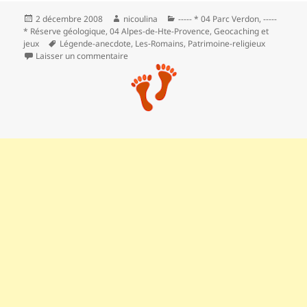
Publié
Auteur
Catégories
2 décembre 2008
nicoulina
----- * 04 Parc Verdon
,
-----
le
* Réserve géologique
,
04 Alpes-de-Hte-Provence
,
Geocaching et
Mots-
jeux
Légende-anecdote
,
Les‑Romains
,
Patrimoine-religieux
clés
sur *** Le sentier de la chaîne à Moustiers
Laisser un commentaire