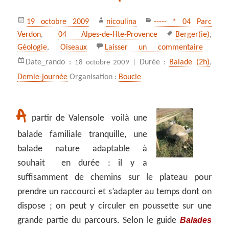
Publié
Auteur
Catégories
19 octobre 2009
nicoulina
----- * 04 Parc
le
Mots-
Verdon
,
04 Alpes-de-Hte-Provence
Berger(ie)
,
clés
sur Au 
Géologie
,
Oiseaux
Laisser un commentaire
Date_rando :
Durée :
Balade (2h)
,
18 octobre 2009 |
Demie-journée
Organisation :
Boucle
A
partir de Valensole voilà une
balade familiale tranquille, une
balade nature adaptable à
souhait en durée : il y a
suffisamment de chemins sur le plateau pour
prendre un raccourci et s’adapter au temps dont on
dispose ; on peut y circuler en poussette sur une
Balades
grande partie du parcours. Selon le guide