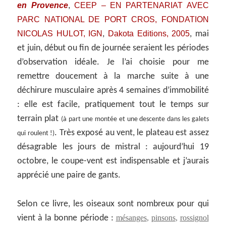
en Provence
CEEP – EN PARTENARIAT AVEC
,
PARC NATIONAL DE PORT CROS, FONDATION
NICOLAS HULOT, IGN
Dakota Editions, 2005
,
, mai
et juin, début ou fin de journée seraient les périodes
d’observation idéale. Je l’ai choisie pour me
remettre doucement à la marche suite à une
déchirure musculaire après 4 semaines d’immobilité
: elle est facile, pratiquement tout le temps sur
terrain plat
(à part une montée et une descente dans les galets
. Très exposé au vent, le plateau est assez
qui roulent !)
désagrable les jours de mistral : aujourd’hui 19
octobre, le coupe-vent est indispensable et j’aurais
apprécié une paire de gants.
Selon ce livre, les oiseaux sont nombreux pour qui
vient à la bonne période :
mésanges
,
pinsons
,
rossignol