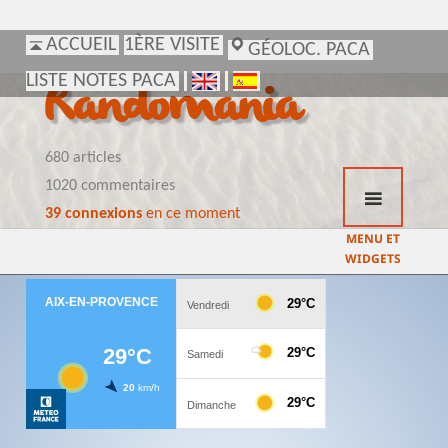
ACCUEIL
ACCUEIL
1ÈRE VISITE
1ÈRE VISITE
GÉOLOC. PACA
GÉOLOC. PACA
LISTE NOTES PACA
LISTE NOTES PACA
Randomania
680 articles
1020 commentaires
39 connexions
en ce moment
MENU ET
WIDGETS