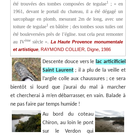
1
été trouvées des tombes composées de tegulae
; « en
1961, devant le portail du chateau, il a été dégagé un
sarcophage en plomb, mesurant 2m de long, avec une
1
toiture de tegulae
en bâtière ; des tombes sous tuiles ont
été bouleversées près de l’église. tout cela peut remonter
ème
au IV
siècle ».
La Haute Provence monumentale
,
,
et artistique
RAYMOND COLLIER
Digne, 1986
Descente douce vers le
lac articificiel
Saint Laurent
; il a plu de la veille et
l’argile colle aux chaussures ; ce sera
bientôt si lourd que j’aurai du mal à marcher
et chercherai à m’en débarrasser, en vain. Balade à
ne pas faire par temps humide !
Au bord du coteau
Chiron, au loin le pont
sur le Verdon qui