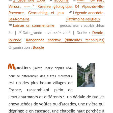
2 décembre 2008
nicoulina
----- * 04 Parc
le
Verdon
,
----- * Réserve géologique
,
04 Alpes-de-Hte-
Mots-
Provence
,
Geocaching et jeux
Légende-anecdote
,
clés
Les‑Romains
,
Patrimoine-religieux
sur *** Le sentier de la chaîne à M
Laisser un commentaire
geocacheur :
patrick chirac
Date_rando :
Durée :
Demie-
83 |
21 août 2008 |
journée
,
Randonnée sportive (difficultés techniques)
Organisation :
Boucle
M
oustiers
(Sainte Marie depuis 1847
pour se différencier des autres Moustiers)
est un des plus beaux villages de
France, rassemblant plein de
lieux charmants et différents : un dédale de
ruelles
chevauchées de voûtes ou d’arcades, une
rivière
qui
dégringole en cascade, une
chapelle
haut perchée à