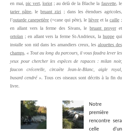
en mai,
pic vert
,
loriot
; au delà de la Blache la
fauvette
, le
tarier pâtre
, le
bruant zizi
; dans les étendues agricoles,
l’
outarde canepetière
(=cane qui pète), le
lièvre
et la
caille
;
en allant vers la ferme des Sivans, le
bruant proyer
et
ortolan
; en allant vers la ferme St-Andrieux, la
huppe
qui
installe son nid dans les amandiers creux, les
alouettes des
champs
.
« Tout au long du parcours, il vous faudra lever les
yeux pour chercher les espèces de rapaces : milan noir,
faucon crécerelle, circaète Jean-le-Blanc, aigle royal,
busard cendré »
. Tous ces oiseaux sont décrits à la fin du
livre.
Notre
première
rencontre sera
celle d’un