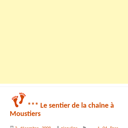
*** Le sentier de la chaîne à
Moustiers
Publié
Auteur
Catégories