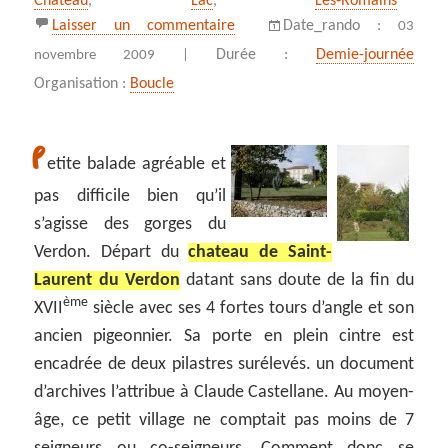
Chateau
,
Lac
,
Les‑Romains
sur Coteau Chiron dans les bass
Laisser un commentaire
Date_rando :
03
Durée :
Demie-journée
novembre 2009 |
Organisation :
Boucle
P
etite balade agréable et
pas difficile bien qu’il
s’agisse des gorges du
Verdon. Départ du
chateau de Saint-
Laurent du Verdon
datant sans doute de la fin du
ème
XVII
siècle avec ses 4 fortes tours d’angle et son
ancien pigeonnier. Sa porte en plein cintre est
encadrée de deux pilastres surélevés. un document
d’archives l’attribue à Claude Castellane. Au moyen-
âge, ce petit village ne comptait pas moins de 7