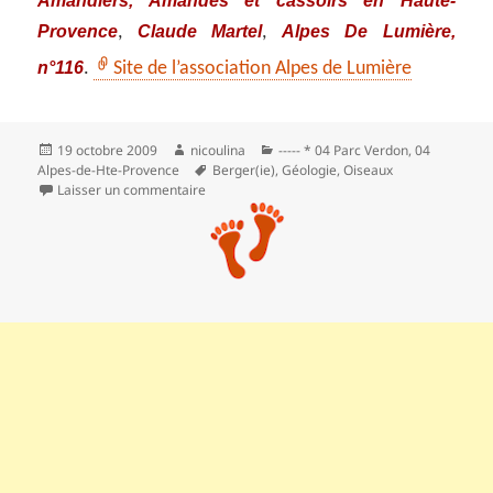
Provence
Claude Martel
Alpes De Lumière,
,
,
n°116
.
Site de l’association Alpes de Lumière
Publié
Auteur
Catégories
19 octobre 2009
nicoulina
----- * 04 Parc Verdon
,
04
le
Mots-
Alpes-de-Hte-Provence
Berger(ie)
,
Géologie
,
Oiseaux
clés
sur Au pays de la lavande : balade nature adap
Laisser un commentaire