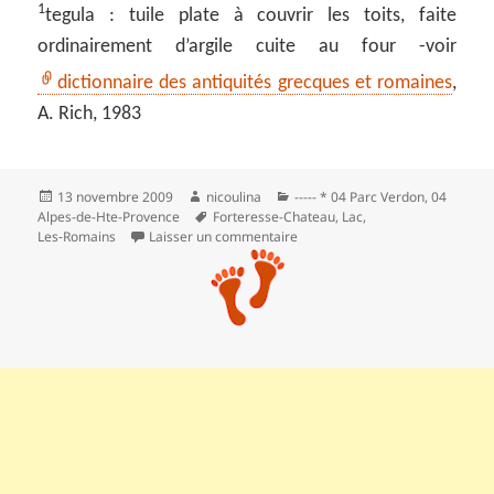
1
tegula : tuile plate à couvrir les toits, faite
ordinairement d’argile cuite au four -voir
dictionnaire des antiquités grecques et romaines
,
A. Rich, 1983
Publié
Auteur
Catégories
13 novembre 2009
nicoulina
----- * 04 Parc Verdon
,
04
le
Mots-
Alpes-de-Hte-Provence
Forteresse-Chateau
,
Lac
,
clés
sur Coteau Chiron dans les bas
Les‑Romains
Laisser un commentaire