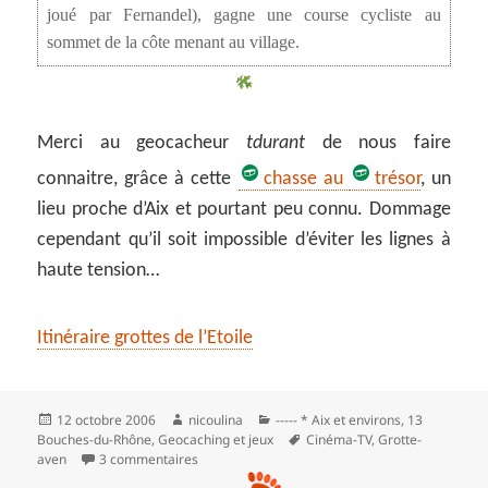
joué par Fernandel), gagne une course cycliste au
sommet de la côte menant au village.
Merci au geocacheur
tdurant
de nous faire
connaitre, grâce à cette
chasse au
trésor
, un
lieu proche d’Aix et pourtant peu connu. Dommage
cependant qu’il soit impossible d’éviter les lignes à
haute tension…
Itinéraire grottes de l’Etoile
Publié
Auteur
Catégories
12 octobre 2006
nicoulina
----- * Aix et environs
,
13
le
Mots-
Bouches-du-Rhône
,
Geocaching et jeux
Cinéma-TV
,
Grotte-
clés
sur Les grottes du massif de l’Etoile par le col 
aven
3 commentaires