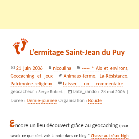
L’ermitage Saint-Jean du Puy
Publié
Auteur
Catégories
21 juin 2006
nicoulina
----- * Aix et environs
,
le
Mots-
Geocaching et jeux
Animaux-ferme
,
La-Résistance
,
clés
sur L’e
Patrimoine-religieux
Laisser un commentaire
geocacheur :
Date_rando :
Serge Robert |
28 mai 2006 |
Durée :
Demie-journée
Organisation :
Boucle
E
ncore un lieu découvert grâce au geocaching
(pour
savoir ce que c’est voir la note dans ce blog *
Chasse au trésor high