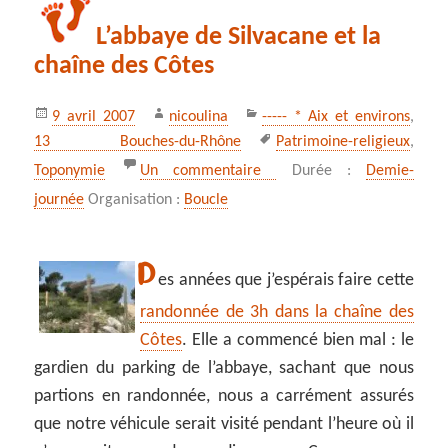
L’abbaye de Silvacane et la
chaîne des Côtes
Publié
Auteur
Catégories
9 avril 2007
nicoulina
----- * Aix et environs
,
le
Mots-
13 Bouches-du-Rhône
Patrimoine-religieux
,
clés
sur L’abbaye de Silvacane 
Toponymie
Un commentaire
Durée :
Demie-
journée
Organisation :
Boucle
D
es années que j’espérais faire cette
randonnée de 3h dans la chaîne des
Côtes
. Elle a commencé bien mal : le
gardien du parking de l’abbaye, sachant que nous
partions en randonnée, nous a carrément assurés
que notre véhicule serait visité pendant l’heure où il