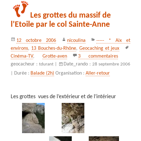
Les grottes du massif de
l’Etoile par le col Sainte-Anne
Publié
Auteur
Catégories
12 octobre 2006
nicoulina
----- * Aix et
le
Mots
environs
,
13 Bouches-du-Rhône
,
Geocaching et jeux
clés
sur Les gro
Cinéma-TV
,
Grotte-aven
3 commentaires
geocacheur :
Date_rando :
tdurant |
28 septembre 2006
Durée :
Balade (2h)
Organisation :
Aller-retour
|
Les grottes vues de l’extérieur et de l’intérieur