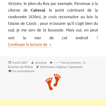
Victoire, le pilon du Roy par exemple. Parvenue à la
citerne de
Caireval
, le point culminant de la
randonnée (434m), je crois reconnaitre au loin la
falaise de Cassis ; pour m’assurer qu’il s’agit bien du
sud, je me sers de la boussole. Mais oui, on peut
voir la mer de cet endroit !
L’abbaye de Silvacane et la chaîn
Continuer la lecture de
Publié
Auteur
Catégories
9 avril 2007
nicoulina
----- * Aix et environs
,
13
le
Mots-
Bouches-du-Rhône
Patrimoine-religieux
,
Toponymie
clés
sur L’abbaye de Silvacane et la chaîne des Côtes
Un commentaire