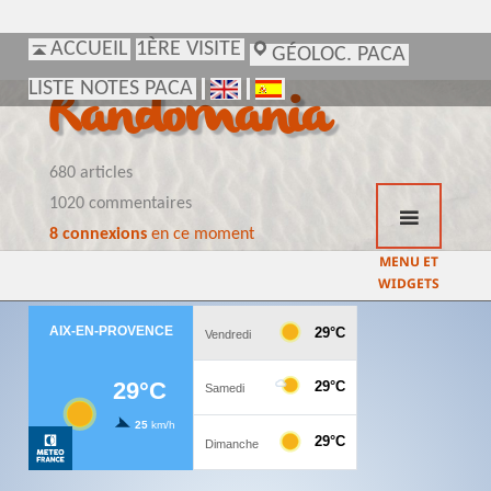
ACCUEIL
ACCUEIL
1ÈRE VISITE
1ÈRE VISITE
GÉOLOC. PACA
GÉOLOC. PACA
LISTE NOTES PACA
LISTE NOTES PACA
Randomania
680 articles
1020 commentaires
8 connexions
en ce moment
MENU ET
WIDGETS