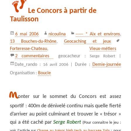
Le Concors à partir de
Taulisson
Publié
Auteur
Catégories
6 mai 2006
nicoulina
----- * Aix et environs
,
le
Mots
13 Bouches-du-Rhône
,
Geocaching et jeux
clés
Forteresse-Chateau
,
Vieux-métiers
sur Le Concors à partir de Taulisson
2 commentaires
geocacheur :
Serge Robert |
Date_rando :
Durée :
Demie-journée
16 avril 2006 |
Organisation :
Boucle
M
onter sur le sommet du Concors est assez
sportif : 400m de dénivelé continu mais quelle fierté
d’arriver au point culminant et trouver le « trésor »
qui a été caché par
Serge Robert
(Pour connaitre le jeu :
voir l’article sur
Chasse au trésor high tech au barrage Zola
; pour