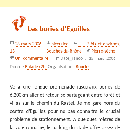
Les bories d’Eguilles
Publié
Auteur
Catégories
28 mars 2006
nicoulina
----- * Aix et environs
,
le
Mots-
13 Bouches-du-Rhône
Pierre-sèche
clés
sur Les bories d’Eguilles
Un commentaire
Date_rando :
25 mars 2006 |
Durée :
Balade (2h)
Organisation :
Boucle
Voila une longue promenade jusqu’aux bories de
6,200km aller et retour, se partageant entre forêt et
villas sur le chemin du Rastel. Je me gare hors du
centre d’Eguilles pour ne pas connaitre le crucial
problème de stationnement. A quelques mètres de
la voie romaine, le parking du stade offre assez de