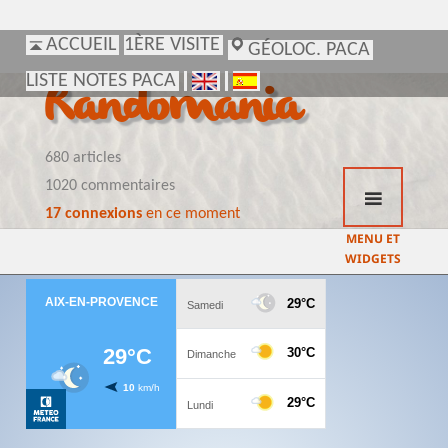
ACCUEIL
ACCUEIL
1ÈRE VISITE
1ÈRE VISITE
GÉOLOC. PACA
GÉOLOC. PACA
LISTE NOTES PACA
LISTE NOTES PACA
Randomania
680 articles
1020 commentaires
17 connexions
en ce moment
MENU ET
WIDGETS