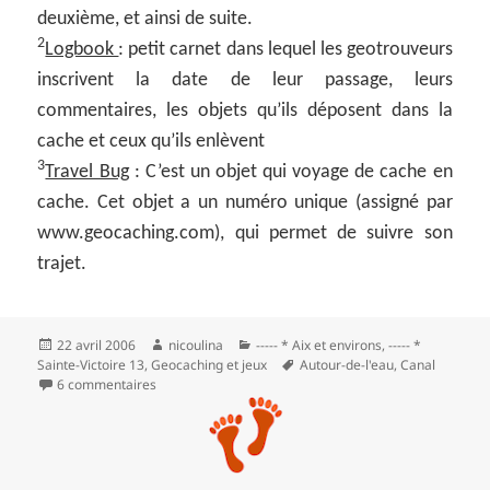
deuxième, et ainsi de suite.
2
Logbook
: petit carnet dans lequel les geotrouveurs
inscrivent la date de leur passage, leurs
commentaires, les objets qu’ils déposent dans la
cache et ceux qu’ils enlèvent
3
Travel Bug
: C’est un objet qui voyage de cache en
cache. Cet objet a un numéro unique (assigné par
www.geocaching.com), qui permet de suivre son
trajet.
Publié
Auteur
Catégories
22 avril 2006
nicoulina
----- * Aix et environs
,
----- *
le
Mots-
Sainte-Victoire 13
,
Geocaching et jeux
Autour-de-l'eau
,
Canal
clés
sur Chasse au trésor high tech au barrage Zola
6 commentaires