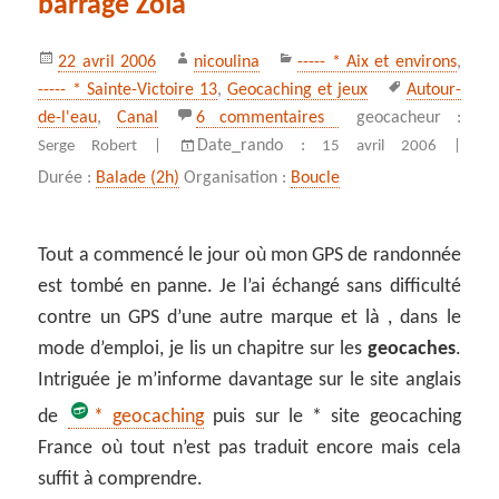
barrage Zola
Publié
Auteur
Catégories
22 avril 2006
nicoulina
----- * Aix et environs
,
le
Mots-
----- * Sainte-Victoire 13
,
Geocaching et jeux
Autour-
clés
sur Chasse au trésor 
de-l'eau
,
Canal
6 commentaires
geocacheur :
Date_rando :
Serge Robert |
15 avril 2006 |
Durée :
Balade (2h)
Organisation :
Boucle
Tout a commencé le jour où mon GPS de randonnée
est tombé en panne. Je l’ai échangé sans difficulté
contre un GPS d’une autre marque et là , dans le
mode d’emploi, je lis un chapitre sur les
geocaches
.
Intriguée je m’informe davantage sur le site anglais
de
* geocaching
puis sur le * site geocaching
France où tout n’est pas traduit encore mais cela
suffit à comprendre.