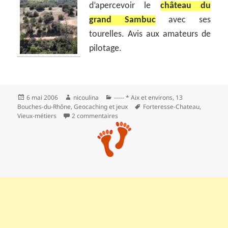
d’apercevoir le
château du
grand Sambuc
avec ses
tourelles. Avis aux amateurs de
pilotage.
Publié
Auteur
Catégories
6 mai 2006
nicoulina
----- * Aix et environs
,
13
le
Mots-
Bouches-du-Rhône
,
Geocaching et jeux
Forteresse-Chateau
,
clés
sur Le Concors à partir de Taulisson
Vieux-métiers
2 commentaires