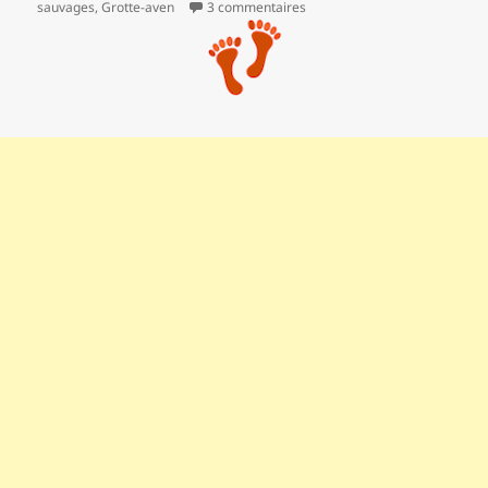
sur La calanque de l’Escu… et 
sauvages
,
Grotte-aven
3 commentaires