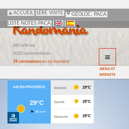
ACCUEIL
ACCUEIL
1ÈRE VISITE
1ÈRE VISITE
GÉOLOC. PACA
GÉOLOC. PACA
LISTE NOTES PACA
LISTE NOTES PACA
Randomania
680 articles
1020 commentaires
29 connexions
en ce moment
MENU ET
WIDGETS