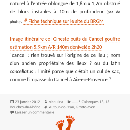
naturel à l’entrée oblongue de 1,8m x 1,2m obstrué
de blocs instables à 10m de profondeur
(pas de
.
Fiche technique sur le site du BRGM
photo)
Image itinéraire col Gineste puits du Cancel gouffre
estimation 5.9km A/R 140m dénivelée 2h20
1
cancel : rien trouvé sur l’origine de ce lieu ; nom
d’un ancien propriétaire des lieux ? ou du latin
cancellatus
: limité parce que c’était un cul de sac,
comme l’impasse du Cancel à Aix-en-Provence ?
Publié
Auteur
Catégories
23 janvier 2012
nicoulina
----- * Calanques 13
,
13
le
Mots-
Bouches-du-Rhône
Autour-de-l'eau
,
Grotte-aven
clés
sur Puits de Cancel et puits du vallon de l’Herb
Laisser un commentaire