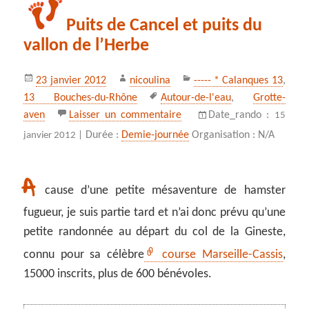
Puits de Cancel et puits du
vallon de l’Herbe
Publié
Auteur
Catégories
23 janvier 2012
nicoulina
----- * Calanques 13
,
le
Mots-
13 Bouches-du-Rhône
Autour-de-l'eau
,
Grotte-
clés
sur Puits de Cancel et puits 
aven
Laisser un commentaire
Date_rando :
15
Durée :
Demie-journée
Organisation : N/A
janvier 2012 |
A
cause d’une petite mésaventure de hamster
fugueur, je suis partie tard et n’ai donc prévu qu’une
petite randonnée au départ du col de la Gineste,
connu pour sa célèbre
course Marseille-Cassis
,
15000 inscrits, plus de 600 bénévoles.