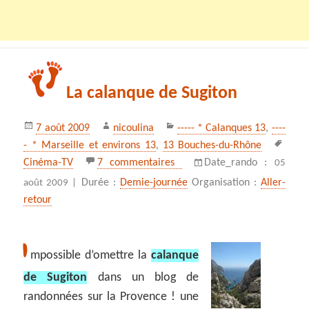
La calanque de Sugiton
Publié
Auteur
Catégories
7 août 2009
nicoulina
----- * Calanques 13
,
----
le
Mots
- * Marseille et environs 13
,
13 Bouches-du-Rhône
clés
sur La calanque de Sugiton
Cinéma-TV
7 commentaires
Date_rando :
05
Durée :
Demie-journée
Organisation :
Aller-
août 2009 |
retour
I
mpossible d’omettre la
calanque
de Sugiton
dans un blog de
randonnées sur la Provence ! une