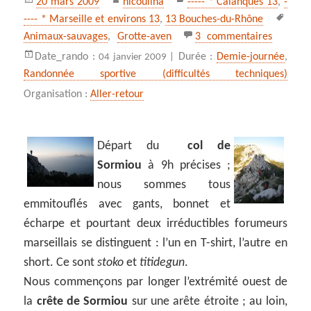
20 mars 2009
nicoulina
----- * Calanques 13
,
-
le
Mots
---- * Marseille et environs 13
,
13 Bouches-du-Rhône
clés
sur La c
Animaux-sauvages
,
Grotte-aven
3 commentaires
Date_rando :
Durée :
Demie-journée
,
04 janvier 2009 |
Randonnée sportive (difficultés techniques)
Organisation :
Aller-retour
Départ du
col de
Sormiou
à 9h précises ;
nous sommes tous
emmitouflés avec gants, bonnet et
écharpe et pourtant deux irréductibles forumeurs
marseillais se distinguent : l’un en T-shirt, l’autre en
short. Ce sont
stoko
et
titidegun
.
Nous commençons par longer l’extrémité ouest de
la
crête de Sormiou
sur une arête étroite ; au loin,