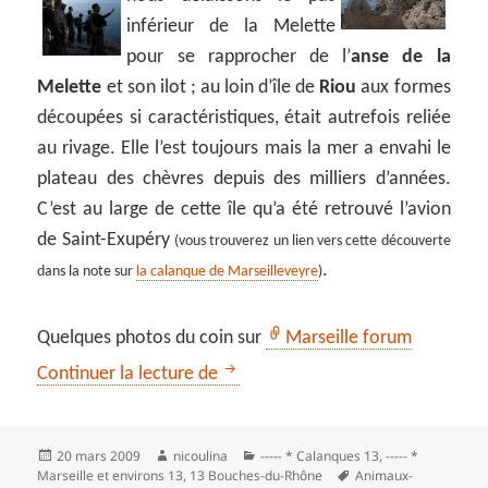
inférieur de la Melette
pour se rapprocher de l’
anse de la
Melette
et son ilot ; au loin d’île de
Riou
aux formes
découpées si caractéristiques, était autrefois reliée
au rivage. Elle l’est toujours mais la mer a envahi le
plateau des chèvres depuis des milliers d’années.
C’est au large de cette île qu’a été retrouvé l’avion
de Saint-Exupéry
(vous trouverez un lien vers cette découverte
.
dans la note sur
la calanque de Marseilleveyre
)
Quelques photos du coin sur
Marseille forum
La calanque de l’Escu… et vue sur 
Continuer la lecture de
Publié
Auteur
Catégories
20 mars 2009
nicoulina
----- * Calanques 13
,
----- *
le
Mots-
Marseille et environs 13
,
13 Bouches-du-Rhône
Animaux-
clés