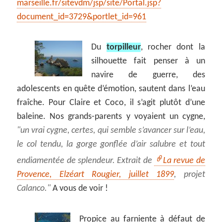
marseille.fr/sitevdm/jsp/site/Portal.jsp?
document_id=3729&portlet_id=961
Du
torpilleur
, rocher dont la
silhouette fait penser à un
navire de guerre, des
adolescents en quête d’émotion, sautent dans l’eau
fraîche. Pour Claire et Coco, il s’agit plutôt d’une
baleine. Nos grands-parents y voyaient un cygne,
un vrai cygne, certes, qui semble s’avancer sur l’eau,
le col tendu, la gorge gonflée d’air salubre et tout
endiamentée de splendeur. Extrait de
La revue de
Provence, Elzéart Rougier, juillet 1899
, projet
Calanco.
A vous de voir !
Propice au farniente à défaut de