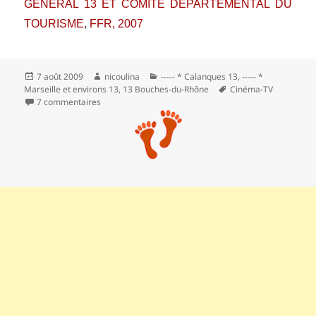
GÉNÉRAL 13 ET COMITÉ DÉPARTEMENTAL DU
TOURISME
FFR, 2007
,
Publié
Auteur
Catégories
7 août 2009
nicoulina
----- * Calanques 13
,
----- *
le
Mots-
Marseille et environs 13
,
13 Bouches-du-Rhône
Cinéma-TV
clés
sur La calanque de Sugiton
7 commentaires