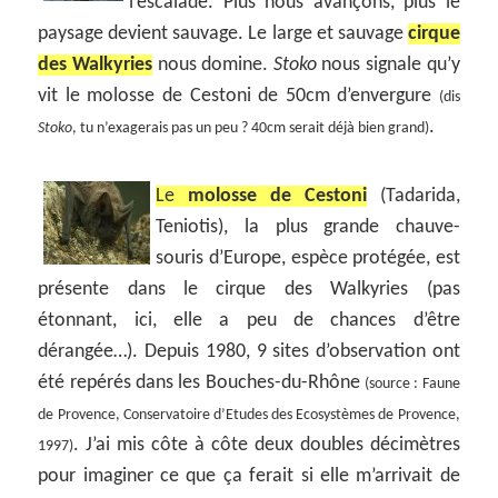
l’escalade. Plus nous avançons, plus le
paysage devient sauvage. Le large et sauvage
cirque
des Walkyries
nous domine.
Stoko
nous signale qu’y
vit le molosse de Cestoni de 50cm d’envergure
(dis
.
Stoko
, tu n’exagerais pas un peu ? 40cm serait déjà bien grand)
Le
molosse de Cestoni
(Tadarida,
Teniotis), la plus grande chauve-
souris d’Europe, espèce protégée, est
présente dans le cirque des Walkyries (pas
étonnant, ici, elle a peu de chances d’être
dérangée…). Depuis 1980, 9 sites d’observation ont
été repérés dans les Bouches-du-Rhône
(source : Faune
de Provence, Conservatoire d’Etudes des Ecosystèmes de Provence,
. J’ai mis côte à côte deux doubles décimètres
1997)
pour imaginer ce que ça ferait si elle m’arrivait de