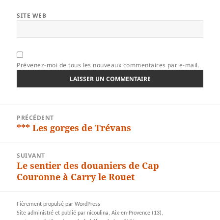
SITE WEB
Prévenez-moi de tous les nouveaux commentaires par e-mail.
Navigation
PRÉCÉDENT
de
*** Les gorges de Trévans
Article
l’article
précédent :
SUIVANT
Le sentier des douaniers de Cap
Article
Couronne à Carry le Rouet
suivant :
Fièrement propulsé par WordPress
Site administré et publié par nicoulina, Aix-en-Provence (13),