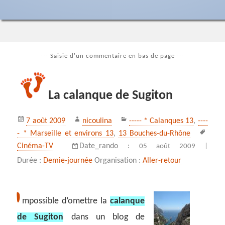
--- Saisie d'un commentaire en bas de page ---
La calanque de Sugiton
Publié
Auteur
Catégories
7 août 2009
nicoulina
----- * Calanques 13
,
----
le
Mots
- * Marseille et environs 13
,
13 Bouches-du-Rhône
clés
Cinéma-TV
Date_rando :
05 août 2009 |
Durée :
Demie-journée
Organisation :
Aller-retour
I
mpossible d’omettre la
calanque
de Sugiton
dans un blog de