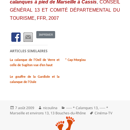
calanques à pied de Marseille à Cassis
CONSEIL
,
GÉNÉRAL 13 ET COMITÉ DÉPARTEMENTAL DU
TOURISME
FFR, 2007
,
IMPRIMER
ARTICLES SIMILAIRES
La calanque de l’Oeil de Verre et
* Cap Morgiou
celle de Sugiton vue d’en haut
Le gouffre de la Gardiole et la
calanque de l’Oule
Publié
Auteur
Catégories
7 août 2009
nicoulina
----- * Calanques 13
,
----- *
le
Mots-
Marseille et environs 13
,
13 Bouches-du-Rhône
Cinéma-TV
clés