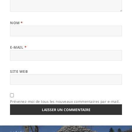
NOM
*
E-MAIL
*
SITE WEB
Prévenez-moi de tous les nouveaux commentaires par e-mail.
Navigation