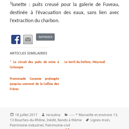
1
lunette : puits creusé pour la galerie de Fuveau,
destinée à l’évacuation des eaux, sans lien avec
l’extraction du charbon.
IMPRIMER
ARTICLES SIMILAIRES
* Le circuit des puits de mine à
Le terril du Defens, Meyreuil
Gréasque
Promenade Cezanne prolongée
jusqu’au sommet de la Colline des
Frères
Publié
Auteur
Catégories
18 juillet 2017
nicoulina
----- * Marseille et environs 13
,
le
Mots-
13 Bouches-du-Rhône
,
Inédit
,
Rando à thème
Lignes-train
,
clés
Patrimoine-industriel
,
Patrimoine‑civil