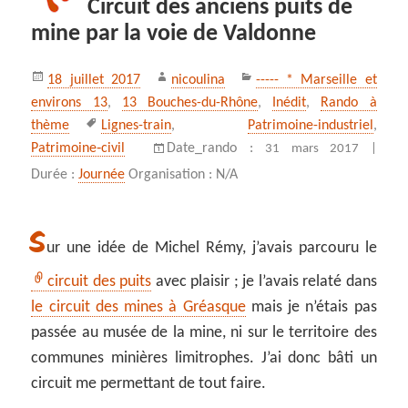
Circuit des anciens puits de
mine par la voie de Valdonne
Publié
Auteur
Catégories
18 juillet 2017
nicoulina
----- * Marseille et
le
environs 13
,
13 Bouches-du-Rhône
,
Inédit
,
Rando à
Mots-
thème
Lignes-train
,
Patrimoine-industriel
,
clés
Patrimoine‑civil
Date_rando :
31 mars 2017 |
Durée :
Journée
Organisation : N/A
S
ur une idée de Michel Rémy, j’avais parcouru le
circuit des puits
avec plaisir ; je l’avais relaté dans
le circuit des mines à Gréasque
mais je n’étais pas
passée au musée de la mine, ni sur le territoire des
communes minières limitrophes. J’ai donc bâti un
circuit me permettant de tout faire.