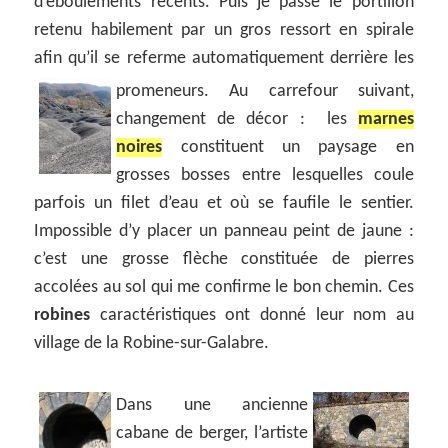
d’éboulements récents. Puis je passe le portillon
retenu habilement par un gros ressort en spirale
afin qu’il se referme automatiquement derrière les
promeneurs.
Au carrefour suivant,
changement de décor : les
marnes
noires
constituent un paysage en
grosses bosses entre lesquelles coule
parfois un filet d’eau et où se faufile le sentier.
Impossible d’y placer un panneau peint de jaune :
c’est une grosse flèche constituée de pierres
accolées au sol qui me confirme le bon chemin. Ces
robines
caractéristiques ont donné leur nom au
village de la Robine-sur-Galabre.
Dans une ancienne
cabane de berger, l’artiste