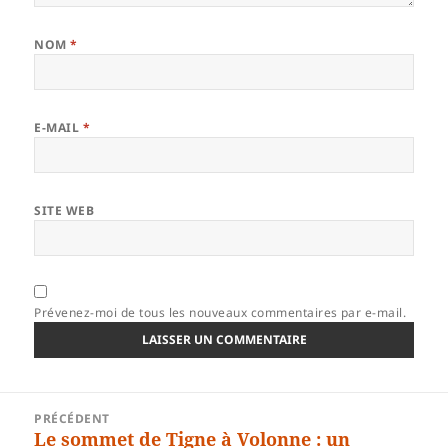
NOM
*
E-MAIL
*
SITE WEB
Prévenez-moi de tous les nouveaux commentaires par e-mail.
Navigation
PRÉCÉDENT
de
Le sommet de Tigne à Volonne : un
Article
l’article