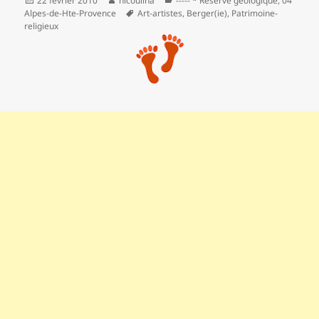
22 février 2010
nicoulina
----- * Réserve géologique
,
04
le
Mots-
Alpes-de-Hte-Provence
Art-artistes
,
Berger(ie)
,
Patrimoine-
clés
religieux