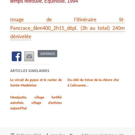
temps retrouvé, Equinoxe, 1994
Image de l’itinéraire St-
Pancrace_6km400_2h15_dépl. (3h au total) 240m
dénivelée
IMPRIMER
ARTICLES SIMILAIRES
Le circuit du gypse et le rocher de
Du côté du trésor de la chèvre d’or
Sainte-Madeleine
à Calissanne…
Montjustin, village fortifié
autrefois, village d’artistes
aujourd’hui
Publié
Auteur
Catégories