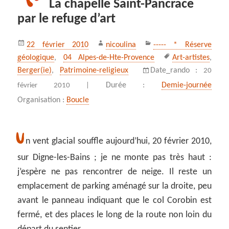
La chapelle Saint-Pancrace
par le refuge d’art
Publié
Auteur
Catégories
22 février 2010
nicoulina
----- * Réserve
le
Mots-
géologique
,
04 Alpes-de-Hte-Provence
Art-artistes
,
clés
Berger(ie)
,
Patrimoine-religieux
Date_rando :
20
Durée :
Demie-journée
février 2010 |
Organisation :
Boucle
U
n vent glacial souffle aujourd’hui, 20 février 2010,
sur Digne-les-Bains ; je ne monte pas très haut :
j’espère ne pas rencontrer de neige. Il reste un
emplacement de parking aménagé sur la droite, peu
avant le panneau indiquant que le col Corobin est
fermé, et des places le long de la route non loin du