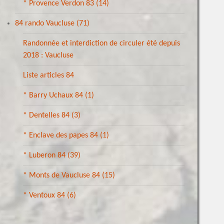
* Provence Verdon 83
(14)
84 rando Vaucluse
(71)
Randonnée et interdiction de circuler été depuis
2018 : Vaucluse
Liste articles 84
* Barry Uchaux 84
(1)
* Dentelles 84
(3)
* Enclave des papes 84
(1)
* Luberon 84
(39)
* Monts de Vaucluse 84
(15)
* Ventoux 84
(6)