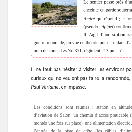
Le sentier passe près d’u
enceinte en partie souterra
André
qui répond ; le f
(pseudo :
dpipet
) confir
Il s’agit d’une
station r
guerre mondiale, prévue en théorie pour 2 radars d’a
nom de code : LwNr. 351, régiment 213 puis 51.
Il ne faut pas hésiter à visiter les environs p
curieux qui ne veulent pas faire la randonnée, 
Paul Verlaine
, en impasse.
Les conditions sont réunies : station en altitud
d’aviation de Salon, un chemin d’accès praticable (
montés une fois sur place), une alimentation électri
l’entrée de la piste de crête (les câbles d’alime