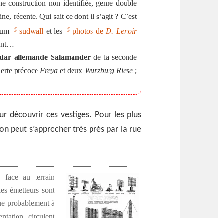
ne construction non identifiée, genre double
ine, récente. Qui sait ce dont il s’agit ? C’est
orum
sudwall
et les
photos de
D. Lenoir
ment…
adar allemande Salamander
de la seconde
lerte précoce
Freya
et deux
Wurzburg Riese
;
our découvrir ces vestiges. Pour les plus
on peut s’approcher très près par la rue
e face au terrain
les émetteurs sont
que probablement à
ntation circulent