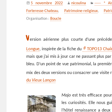
Publié
Auteur
Catégories
5 novembre 2022
nicoulina
----- * A
le
Forteresse-Chateau
,
Patrimoine-religieux
,
Patri
Organisation :
Boucle
V
ersion aérienne plus courte d’une précé
Longue
, inspirée de la fiche du
TOPO13 Chaîn
mais que j’ai mis à jour car ne passant plus par
bleu. D’un point de vue patrimonial, la première
mix des deux versions ou consacrer une visite r
du
Vieux Lançon
Majo
est très efficace pour
les curiosités. Elle nous g
l’hôtel renaissance a deu