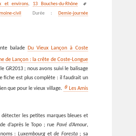
Mots-
ix et environs
,
13 Bouches-du-Rhône
clés
moine‑civil
Durée :
Demie-journée
dente balade
Du Vieux Lançon à Coste
e de Lançon : la crête de Coste-Longue
 le GR2013 ; nous avons suivi le balisage
 fiche est plus complète : il faudrait un
ien que pour le vieux village.
Les Amis
 détecter les petites marques bleues et
uide d’après le Topo ; rue
Pavé d’Amour
,
x noms :
Luxembourg
et
de Foresta
; sa