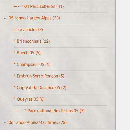
—– * 04 Parc Luberon
(41)
05 rando Hautes-Alpes
(33)
Liste articles 05
* Briançonnais
(12)
* Buech 05
(5)
* Champsaur 05
(1)
* Embrun Serre-Ponçon
(5)
* Gap Val de Durance 05
(2)
* Queyras 05
(6)
——- * Parc national des Ecrins 05
(7)
06 rando Alpes-Maritimes
(23)