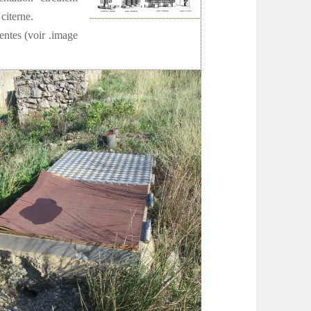
citerne.
rentes (voir .image