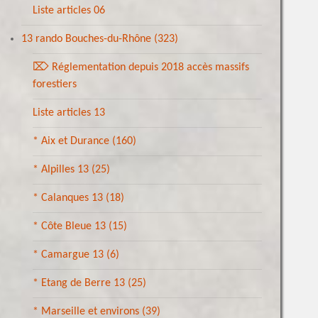
Liste articles 06
13 rando Bouches-du-Rhône
(323)
⌦ Réglementation depuis 2018 accès massifs
forestiers
Liste articles 13
* Aix et Durance
(160)
* Alpilles 13
(25)
* Calanques 13
(18)
* Côte Bleue 13
(15)
* Camargue 13
(6)
* Etang de Berre 13
(25)
* Marseille et environs
(39)