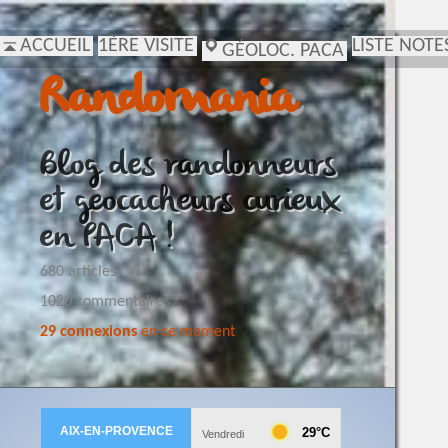
ACCUEIL
1ÈRE VISITE
LISTE NOTE
GÉOLOC. PACA
Randomania
Blog des randonneurs
et geocacheurs curieux
en PACA !
680 articles
1020 commentaires
29 connexions
en ce moment