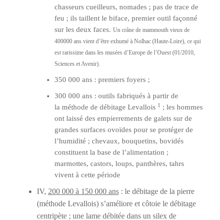
chasseurs cueilleurs, nomades ; pas de trace de
feu ; ils taillent le biface, premier outil façonné
sur les deux faces.
Un crâne de mammouth vieux de
400000 ans vient d’être exhumé à Nolhac (Haute-Loire), ce qui
est rarissime dans les musées d’Europe de l’Ouest (01/2010,
Sciences et Avenir).
350 000 ans : premiers foyers ;
300 000 ans : outils fabriqués à partir de
1
la méthode de débitage Levallois
; les hommes
ont laissé des empierrements de galets sur de
grandes surfaces ovoïdes pour se protéger de
l’humidité ; chevaux, bouquetins, bovidés
constituent la base de l’alimentation ;
marmottes, castors, loups, panthères, tahrs
vivent à cette période
IV,
200 000 à 150 000 ans
: le débitage de la pierre
(méthode Levallois) s’améliore et côtoie le débitage
centripète ; une lame débitée dans un silex de