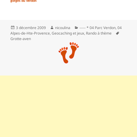
gorges du Verdon
Publié
Auteur
Catégories
3 décembre 2009
nicoulina
----- * 04 Parc Verdon
,
04
le
Mots-
Alpes-de-Hte-Provence
,
Geocaching et jeux
,
Rando à thème
clés
Grotte-aven