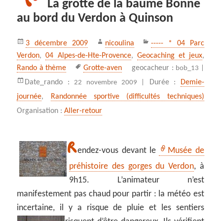
La grotte de la baume Bonne
au bord du Verdon à Quinson
Publié
Auteur
Catégories
3 décembre 2009
nicoulina
----- * 04 Parc
le
Verdon
,
04 Alpes-de-Hte-Provence
,
Geocaching et jeux
,
Mots-
Rando à thème
Grotte-aven
geocacheur :
bob_13 |
clés
Date_rando :
Durée :
Demie-
22 novembre 2009 |
journée
,
Randonnée sportive (difficultés techniques)
Organisation :
Aller-retour
R
endez-vous devant le
Musée de
préhistoire des gorges du Verdon
, à
9h15. L’animateur n’est
manifestement pas chaud pour partir : la météo est
incertaine, il y a risque de pluie et les sentiers