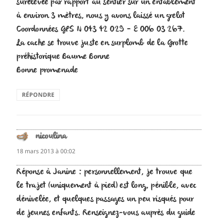
surélevée par rapport au sentier sur un entablement
à environ 3 mètres, nous y avons laissé un grelot
Coordonnées GPS N 043 42 029 – E 006 03 267.
La cache se trouve juste en surplomb de la Grotte
préhistorique Baume Bonne
Bonne promenade
RÉPONDRE
nicoulina
dit :
18 mars 2013 à 00:02
Réponse à Janine : personnellement, je trouve que
le trajet (uniquement à pied) est long, pénible, avec
dénivelée, et quelques passages un peu risqués pour
de jeunes enfants. Renseignez-vous auprès du guide