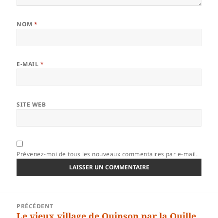
NOM
*
E-MAIL
*
SITE WEB
Prévenez-moi de tous les nouveaux commentaires par e-mail.
Navigation
PRÉCÉDENT
de
Le vieux village de Quinson par la Quille
Article