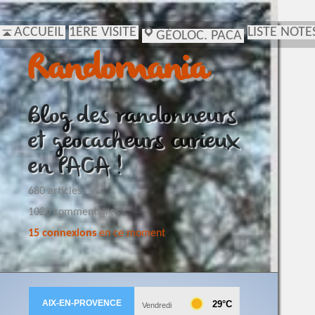
ACCUEIL
1ÈRE VISITE
LISTE NOTE
GÉOLOC. PACA
Randomania
Blog des randonneurs
et geocacheurs curieux
en PACA !
680 articles
1020 commentaires
15 connexions
en ce moment