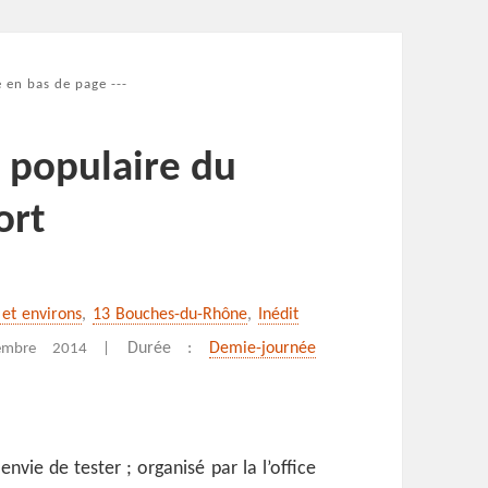
 en bas de page ---
 populaire du
ort
s
x et environs
,
13 Bouches-du-Rhône
,
Inédit
Durée :
Demie-journée
embre 2014 |
vie de tester ; organisé par la l’office