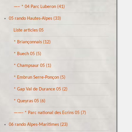
—– * 04 Parc Luberon
(41)
05 rando Hautes-Alpes
(33)
Liste articles 05
* Briançonnais
(12)
* Buech 05
(5)
* Champsaur 05
(1)
* Embrun Serre-Ponçon
(5)
* Gap Val de Durance 05
(2)
* Queyras 05
(6)
——- * Parc national des Ecrins 05
(7)
06 rando Alpes-Maritimes
(23)