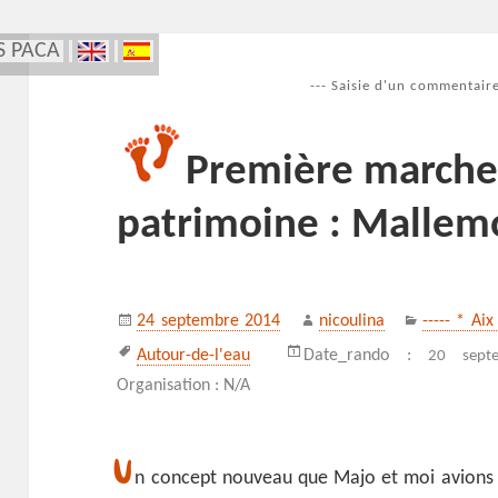
S PACA
--- Saisie d'un commentaire
Première marche
patrimoine : Mallem
Publié
Auteur
Catégorie
24 septembre 2014
nicoulina
----- * Ai
le
Mots-
Autour-de-l'eau
Date_rando :
20 sept
clés
Organisation : N/A
U
n concept nouveau que Majo et moi avions en