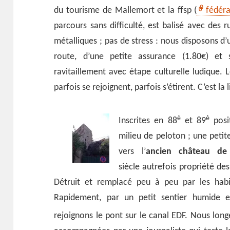
du tourisme de Mallemort et la ffsp (
fédéra
parcours sans difficulté, est balisé avec des 
métalliques ; pas de stress : nous disposons d
route, d’une petite assurance (1.80€) et
ravitaillement avec étape culturelle ludique. 
parfois se rejoignent, parfois s’étirent. C’est la
è
è
Inscrites en 88
et 89
posi
milieu de peloton ; une peti
vers l’
ancien château de
siècle autrefois propriété de
Détruit et remplacé peu à peu par les habit
Rapidement, par un petit sentier humide 
rejoignons le pont sur le canal EDF.
Nous longe