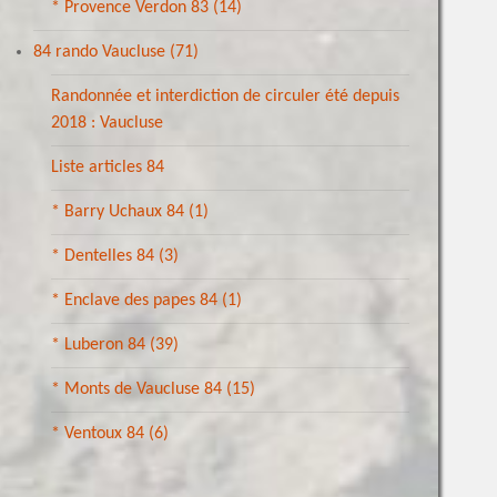
* Provence Verdon 83
(14)
84 rando Vaucluse
(71)
Randonnée et interdiction de circuler été depuis
2018 : Vaucluse
Liste articles 84
* Barry Uchaux 84
(1)
* Dentelles 84
(3)
* Enclave des papes 84
(1)
* Luberon 84
(39)
* Monts de Vaucluse 84
(15)
* Ventoux 84
(6)