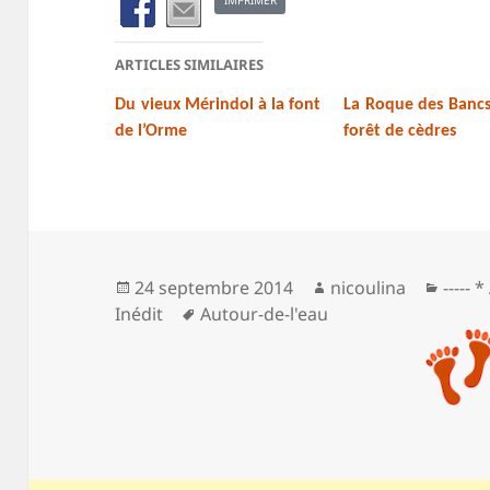
IMPRIMER
ARTICLES SIMILAIRES
Du vieux Mérindol à la font
La Roque des Bancs
de l’Orme
forêt de cèdres
Publié
Auteur
Catég
24 septembre 2014
nicoulina
----- 
le
Mots-
Inédit
Autour-de-l'eau
clés