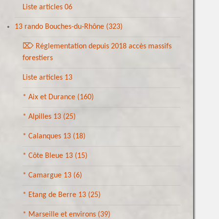
Liste articles 06
13 rando Bouches-du-Rhône
(323)
⌦ Réglementation depuis 2018 accès massifs
forestiers
Liste articles 13
* Aix et Durance
(160)
* Alpilles 13
(25)
* Calanques 13
(18)
* Côte Bleue 13
(15)
* Camargue 13
(6)
* Etang de Berre 13
(25)
* Marseille et environs
(39)