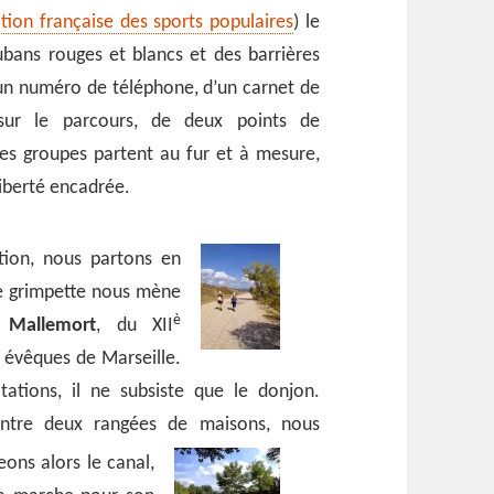
tion française des sports populaires
) le
rubans rouges et blancs et des barrières
’un numéro de téléphone, d’un carnet de
 sur le parcours, de deux points de
Les groupes partent au fur et à mesure,
 liberté encadrée.
tion, nous partons en
te grimpette nous mène
è
 Mallemort
, du XII
s évêques de Marseille.
ations, il ne subsiste que le donjon.
entre deux rangées de maisons, nous
ons alors le canal,