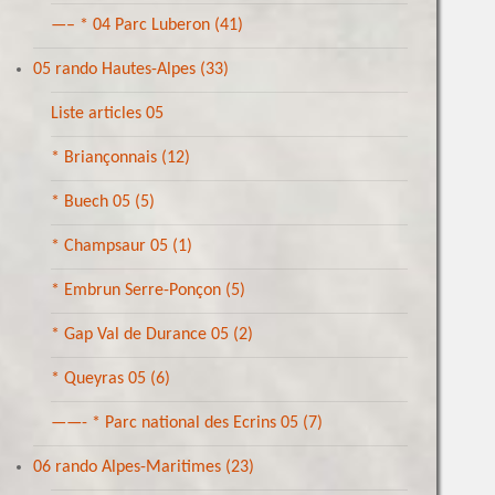
—– * 04 Parc Luberon
(41)
05 rando Hautes-Alpes
(33)
Liste articles 05
* Briançonnais
(12)
* Buech 05
(5)
* Champsaur 05
(1)
* Embrun Serre-Ponçon
(5)
* Gap Val de Durance 05
(2)
* Queyras 05
(6)
——- * Parc national des Ecrins 05
(7)
06 rando Alpes-Maritimes
(23)