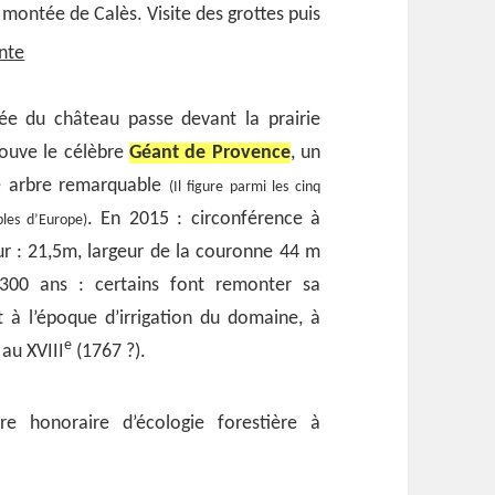
la montée de Calès. Visite des grottes puis
ante
lée du château passe devant la prairie
ouve le célèbre
Géant de Provence
, un
sé arbre remarquable
(Il figure parmi les cinq
. En 2015 : circonférence à
les d’Europe)
r : 21,5m, largeur de la couronne 44 m
300 ans : certains font remonter sa
à l’époque d’irrigation du domaine, à
e
 au XVIII
(1767 ?).
ure honoraire d’écologie forestière à