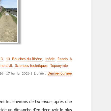
13
,
13 Bouches-du-Rhône
,
Inédit
,
Rando à
ne‑civil
,
Sciences-techniques
,
Toponymie
Durée :
Demie-journée
26 |
17 février 2026 |
ent les environs de
Lamanon
, après une
écide un dimanche d’en découvrir le plus