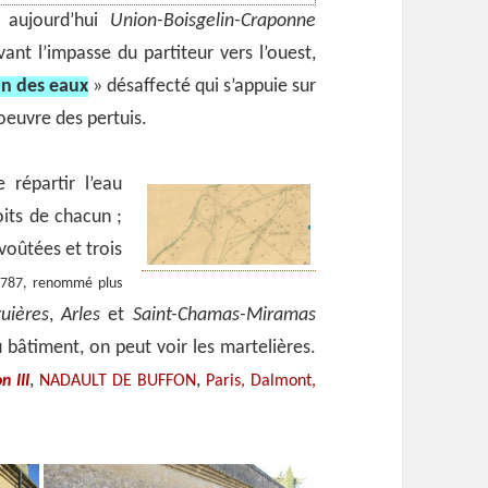
 aujourd’hui
Union-Boisgelin-Craponne
ant l’impasse du partiteur vers l’ouest,
on des eaux
» désaffecté qui s’appuie sur
oeuvre des pertuis.
 répartir l’eau
oits de chacun ;
voûtées et trois
1787, renommé plus
uières
,
Arles
et
Saint-Chamas-Miramas
du bâtiment, on peut voir les martelières.
,
,
n III
NADAULT DE BUFFON
Paris, Dalmont,