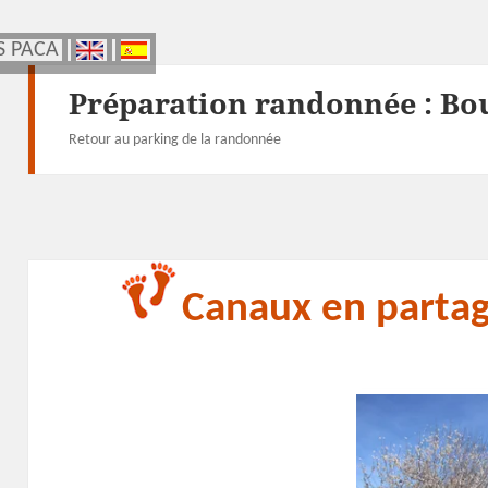
S PACA
S PACA
Préparation randonnée :
Bo
Retour au parking de la randonnée
Canaux en parta