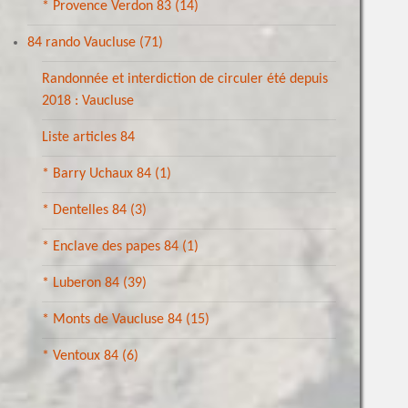
* Provence Verdon 83
(14)
84 rando Vaucluse
(71)
Randonnée et interdiction de circuler été depuis
2018 : Vaucluse
Liste articles 84
* Barry Uchaux 84
(1)
* Dentelles 84
(3)
* Enclave des papes 84
(1)
* Luberon 84
(39)
* Monts de Vaucluse 84
(15)
* Ventoux 84
(6)