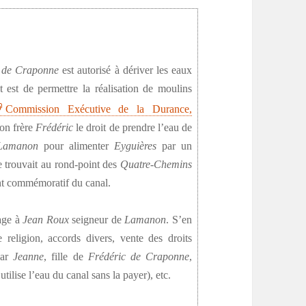
de Craponne
est autorisé à dériver les eaux
 est de permettre la réalisation de moulins
Commission Exécutive de la Durance,
son frère
Frédéric
le droit de prendre l’eau de
Lamanon
pour alimenter
Eyguières
par un
e trouvait au rond-point des
Quatre-Chemins
t commémoratif du canal.
sage à
Jean Roux
seigneur de
Lamanon
. S’en
 religion, accords divers, vente des droits
ar
Jeanne
, fille de
Frédéric de Craponne
,
utilise l’eau du canal sans la payer), etc.