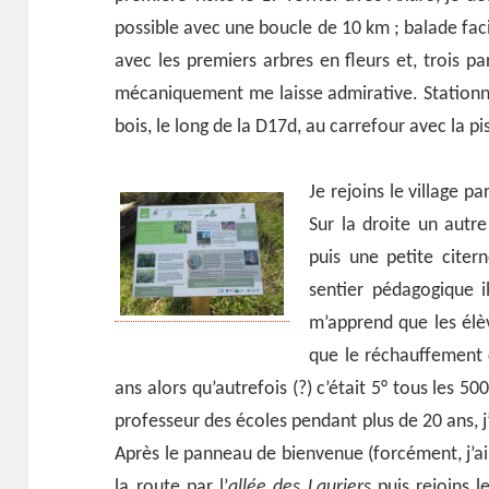
possible avec une boucle de 10 km ; balade facil
avec les premiers arbres en fleurs et, trois par
mécaniquement me laisse admirative. Stationne
bois, le long de la D17d, au carrefour avec la 
Je rejoins le village p
Sur la droite un autr
puis une petite cite
sentier pédagogique i
m’apprend que les élèv
que le réchauffement c
ans alors qu’autrefois (?) c’était 5° tous les 50
professeur des écoles pendant plus de 20 ans, j’a
Après le panneau de bienvenue (forcément, j’ai pr
la route par l’
allée des Lauriers
puis rejoins l