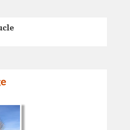
ucle
ge