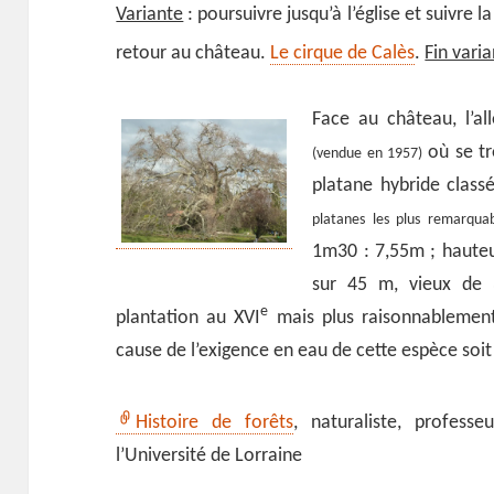
Variante
: poursuivre jusqu’à l’église et suivre 
retour au château.
Le cirque de Calès
.
Fin vari
Face au château, l’al
où se tr
(vendue en 1957)
platane hybride clas
platanes les plus remarquab
1m30 : 7,55m ; hauteu
sur 45 m, vieux de 
e
plantation au XVI
mais plus raisonnablement 
cause de l’exigence en eau de cette espèce soit
Histoire de forêts
, naturaliste, professe
l’Université de Lorraine