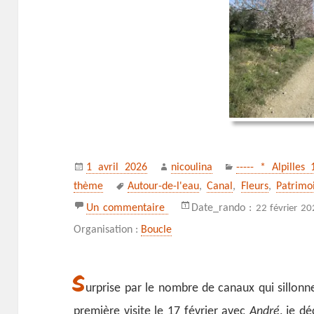
Publié
Auteur
Catégories
1 avril 2026
nicoulina
----- * Alpilles 
le
Mots-
thème
Autour-de-l'eau
,
Canal
,
Fleurs
,
Patrimoi
clés
sur Canaux en partage
Un commentaire
Date_rando :
22 février 20
Organisation :
Boucle
S
urprise par le nombre de canaux qui sillonn
première visite le 17 février avec
André
, je d