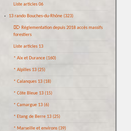
Liste articles 06
13 rando Bouches-du-Rhône
(323)
⌦ Réglementation depuis 2018 accès massifs
forestiers
Liste articles 13
* Aix et Durance
(160)
* Alpilles 13
(25)
* Calanques 13
(18)
* Côte Bleue 13
(15)
* Camargue 13
(6)
* Etang de Berre 13
(25)
* Marseille et environs
(39)