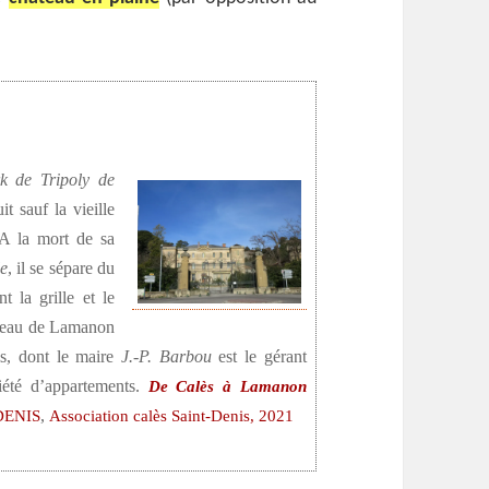
k de Tripoly de
it sauf la vieille
 A la mort de sa
le
, il se sépare du
t la grille et le
teau de Lamanon
is, dont le maire
J.-P. Barbou
est le gérant
iété d’appartements.
De Calès à Lamanon
,
DENIS
Association calès Saint-Denis, 2021