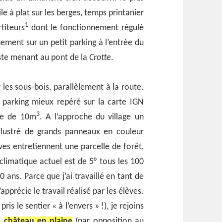
e à plat sur les berges, temps printanier
1
titeurs
dont le fonctionnement régulé
ment sur un petit parking à l’entrée du
piste menant au pont de la
Crotte
.
ar les sous-bois, parallèlement à la route.
e parking mieux repéré sur la carte IGN
3
rne de 10m
. A l’approche du village un
llustré de grands panneaux en couleur
es entretiennent une parcelle de forêt,
limatique actuel est de 5° tous les 100
00 ans. Parce que j’ai travaillé en tant de
pprécie le travail réalisé par les élèves.
is le sentier « à l’envers » !), je rejoins
e
château en plaine
(par opposition au