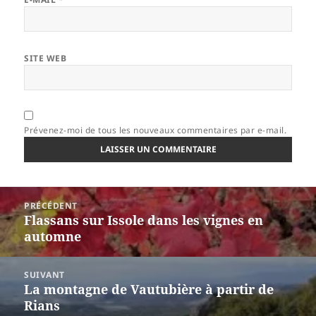
SITE WEB
Prévenez-moi de tous les nouveaux commentaires par e-mail.
Navigation
PRÉCÉDENT
de
Flassans sur Issole dans les vignes en
Article
l’article
automne
précédent :
SUIVANT
La montagne de Vautubière à partir de
Article
Rians
suivant :