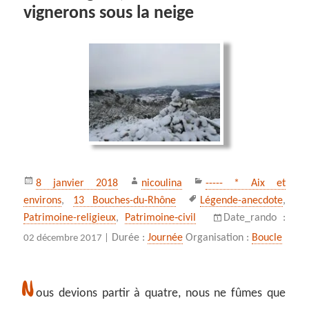
vignerons sous la neige
Publié
Auteur
Catégories
8 janvier 2018
nicoulina
----- * Aix et
le
Mots-
environs
,
13 Bouches-du-Rhône
Légende-anecdote
,
clés
Patrimoine-religieux
,
Patrimoine‑civil
Date_rando :
Durée :
Journée
Organisation :
Boucle
02 décembre 2017 |
N
ous devions partir à quatre, nous ne fûmes que