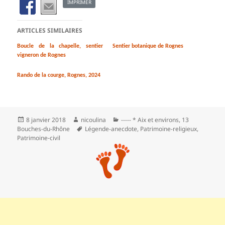
IMPRIMER
ARTICLES SIMILAIRES
Boucle de la chapelle, sentier
Sentier botanique de Rognes
vigneron de Rognes
Rando de la courge, Rognes, 2024
Publié
Auteur
Catégories
8 janvier 2018
nicoulina
----- * Aix et environs
,
13
le
Mots-
Bouches-du-Rhône
Légende-anecdote
,
Patrimoine-religieux
,
clés
Patrimoine‑civil