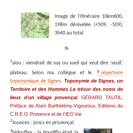
Image de l’itinéraire 10km600,
198m dénivelée (+509, -509),
3h40 au total
1
siou : viendrait de suy ou sueil qui veut dire ‘seuil’,
plateau. Selon ma collègue et le
répertoire
Toponymie de Signes, un
toponymique de Signes
.
Territoire et des Hommes Le trésor des noms de
lieux d’un village provençal
GÉRARD TAUTIL
,
,
Préface de Alain Barthélémy-Vigouroux, Editions du
C.R.E.O. Provence et de l’IEO Var
2
Jounces : joncs en provençal
3
bidoufles :
la
boudiflo
était la