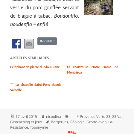
vessie du porc gonflée servant
de blague à tabac.
Boudoufflo,
boudenflo = enflé
IMPRIMER
ARTICLES SIMILAIRES
L’éléphant de pierre du Siou Blanc
La chartreuse Notre Dame de
Montrieux
** La chapelle Saint-Pons depuis
Valbelle
Publié
Auteur
Catégories
17 avril 2015
nicoulina
----- * Provence Verte 83
,
83 Var
,
le
Mots-
Geocaching et jeux
Berger(ie)
,
Géologie
,
Grotte-aven
,
La-
clés
Résistance
,
Toponymie