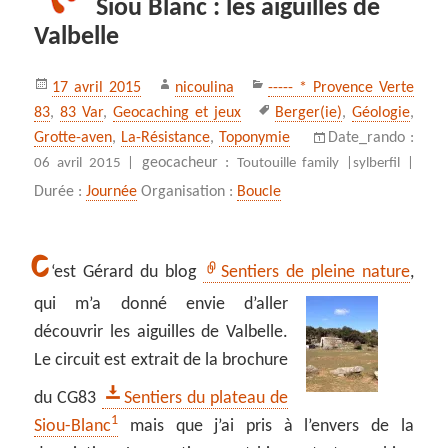
Siou Blanc : les aiguilles de
Valbelle
Publié
Auteur
Catégories
17 avril 2015
nicoulina
----- * Provence Verte
le
Mots-
83
,
83 Var
,
Geocaching et jeux
Berger(ie)
,
Géologie
,
clés
Grotte-aven
,
La-Résistance
,
Toponymie
Date_rando :
geocacheur :
06 avril 2015 |
Toutouille family |
sylberfil |
Durée :
Journée
Organisation :
Boucle
C
‘est Gérard du blog
Sentiers de pleine nature
,
qui m’a donné envie d’aller
découvrir les aiguilles de Valbelle.
Le circuit est extrait de la brochure
du CG83
Sentiers du plateau de
1
Siou-Blanc
mais que j’ai pris à l’envers de la