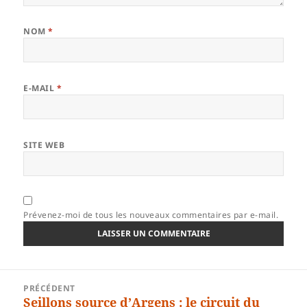
NOM
*
E-MAIL
*
SITE WEB
Prévenez-moi de tous les nouveaux commentaires par e-mail.
Navigation
PRÉCÉDENT
de
Seillons source d’Argens : le circuit du
Article
l’article