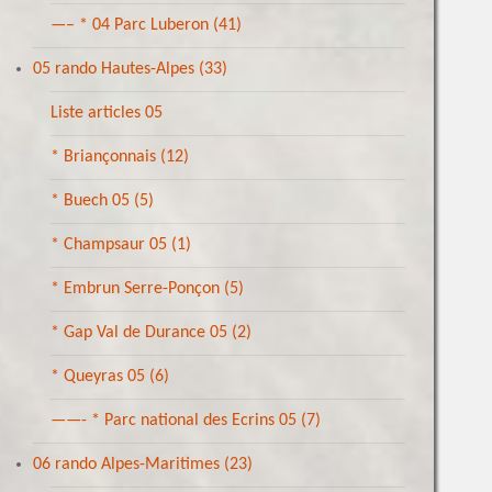
—– * 04 Parc Luberon
(41)
05 rando Hautes-Alpes
(33)
Liste articles 05
* Briançonnais
(12)
* Buech 05
(5)
* Champsaur 05
(1)
* Embrun Serre-Ponçon
(5)
* Gap Val de Durance 05
(2)
* Queyras 05
(6)
——- * Parc national des Ecrins 05
(7)
06 rando Alpes-Maritimes
(23)