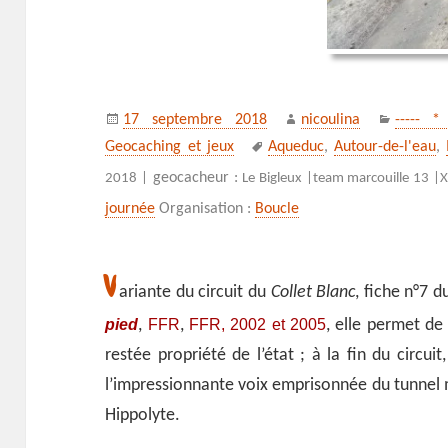
Publié
Auteur
Catégor
17 septembre 2018
nicoulina
----- *
le
Mots-
Geocaching et jeux
Aqueduc
,
Autour-de-l'eau
,
clés
geocacheur :
2018 |
Le Bigleux |
team marcouille 13 |
X
journée
Organisation :
Boucle
V
ariante du circuit du
Collet Blanc
, fiche n°7 
pied
FFR
FFR, 2002 et 2005
,
,
, elle permet de
restée propriété de l’état ; à la fin du circui
l’impressionnante voix emprisonnée du tunnel m
Hippolyte.