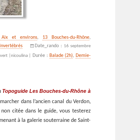
ies
 Aix et environs
,
13 Bouches-du-Rhône
,
Invertébrés
Date_rando :
16 septembre
Durée :
Balade (2h)
,
Demie-
vert |
nicoulina |
Topoguide Les Bouches-du-Rhône à
du
 marcher dans l’ancien canal du Verdon,
t, non citée dans le guide, vous testerez
enant à la galerie souterraine de Saint-