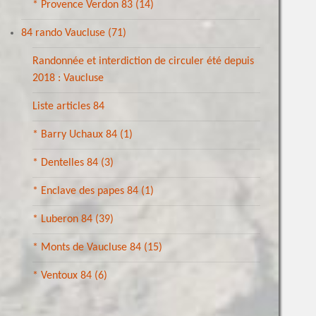
* Provence Verdon 83
(14)
84 rando Vaucluse
(71)
Randonnée et interdiction de circuler été depuis
2018 : Vaucluse
Liste articles 84
* Barry Uchaux 84
(1)
* Dentelles 84
(3)
* Enclave des papes 84
(1)
* Luberon 84
(39)
* Monts de Vaucluse 84
(15)
* Ventoux 84
(6)