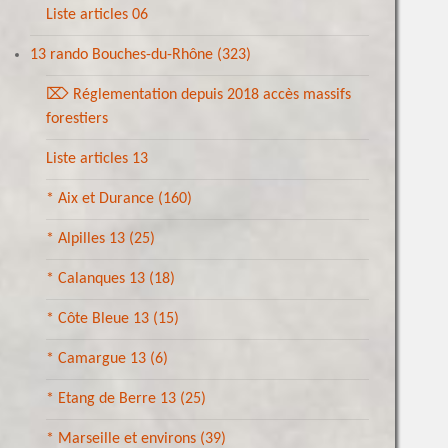
Liste articles 06
13 rando Bouches-du-Rhône
(323)
⌦ Réglementation depuis 2018 accès massifs
forestiers
Liste articles 13
* Aix et Durance
(160)
* Alpilles 13
(25)
* Calanques 13
(18)
* Côte Bleue 13
(15)
* Camargue 13
(6)
* Etang de Berre 13
(25)
* Marseille et environs
(39)