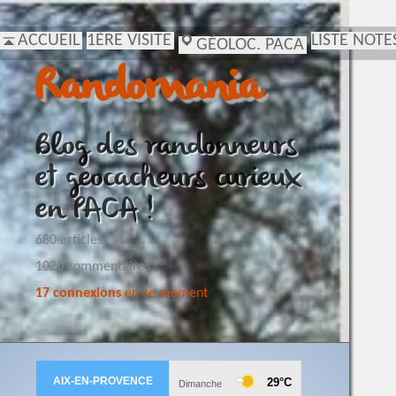
ACCUEIL
1ÈRE VISITE
LISTE NOTE
GÉOLOC. PACA
Randomania
Blog des randonneurs
et geocacheurs curieux
en PACA !
680 articles
1020 commentaires
17 connexions
en ce moment