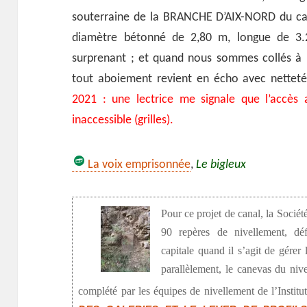
souterraine de la BRANCHE D’AIX-NORD du ca
diamètre bétonné de 2,80 m, longue de 3.
surprenant ; et quand nous sommes collés à la 
tout aboiement revient en écho avec netteté
2021 : une lectrice me signale que l’accès
inaccessible (grilles).
La voix emprisonnée
,
Le bigleux
Pour ce projet de canal, la Sociét
90 repères de nivellement, défi
capitale quand il s’agit de gére
parallèlement, le canevas du nive
complété par les équipes de nivellement de l’Insti