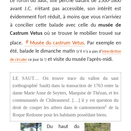
Le fortin du Saut, site perché datant de 2500-1800
avant J.C. n’étant pas accessible, son intérêt est
évidemment fort réduit, à moins que vous n’arriviez
à concilier cette balade avec celle du
musée de
Castrum Vetus
où se trouve le mobilier trouvé sur
place.
Musée du castrum Vetus
. Par exemple en
été, balade le dimanche matin
(s’il n’y a pas d’
interdiction
et visite du musée l’après-midi.
de circuler
ce jour là !)
LE SAUT… On trouve trace du vallon du saut
(orthographié Sault) dans la transaction de 1763 entre la
dame Marie Anne de Seytres, Marquise de Thézan, et les
communautés de Châteauneuf. […] il y est question du
1
droit de couper les arbres dans le cantonnement
de la
Roque Redoune pour les habitants possédant biens.
Du haut du