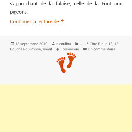
s’approchant de la falaise, celle de la Font aux
pigeons.
Le vallon du Saut et Canton à Ch
Continuer la lecture de
Publié
Auteur
Catégories
18 septembre 2010
nicoulina
----- * Côte Bleue 13
,
13
le
Mots-
sur Le va
Bouches-du-Rhône
,
Inédit
Toponymie
Un commentaire
clés