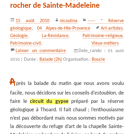
rocher de Sainte-Madeleine
Publié
Auteur
Catégories
15 août 2010
nicoulina
----- * Réserve
le
Mots-
géologique
,
04 Alpes-de-Hte-Provence
Art-artistes
,
clés
Géologie
,
La-Résistance
,
Patrimoine-religieux
,
Patrimoine‑civil
,
Vieux-métiers
sur Le circuit du gypse et le roche
Laisser un commentaire
Date_rando :
01 août
Durée :
Balade (2h)
Organisation :
Boucle
2010 |
A
près la balade du matin que nous avons voulu
facile, nous décidons sur les conseils d’
estoublon
, de
faire le
circuit du gypse
préparé par la réserve
géologique à Thoard. Il fait chaud ; l’enthousiasme
n’est pas débordant mais nous sommes motivés par
la découverte du refuge d’art de la chapelle Sainte-