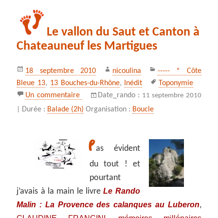
Le vallon du Saut et Canton à
Chateauneuf les Martigues
Publié
Auteur
Catégories
18 septembre 2010
nicoulina
----- * Côte
le
Mots-
Bleue 13
,
13 Bouches-du-Rhône
,
Inédit
Toponymie
clés
sur Le vallon du Saut et Canton à Chateaun
Un commentaire
Date_rando :
11 septembre 2010
Durée :
Balade (2h)
Organisation :
Boucle
|
P
as évident
du tout ! et
pourtant
Le Rando
j’avais à la main le livre
Malin : La Provence des calanques au Luberon
,