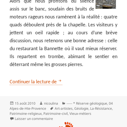
Alors que nous profitons du silence
assis sur le banc, soudain des bruits de
moteurs rageurs nous ramènent à la réalité : quatre
quads déboulent près de la chapelle. Les visiteurs y
jettent un oeil rapide ; au cours d’une brève
discussion, nous retenons une bonne adresse : celle
du restaurant la Bannette où il vaut mieux réserver.
Ils repartent en trombe, abimant le sentier en
déterrant même les grosses pierres.
Le circuit du gypse et le rocher 
Continuer la lecture de
Publié
Auteur
Catégories
15 août 2010
nicoulina
----- * Réserve géologique
,
04
le
Mots-
Alpes-de-Hte-Provence
Art-artistes
,
Géologie
,
La-Résistance
,
clés
Patrimoine-religieux
,
Patrimoine‑civil
,
Vieux-métiers
sur Le circuit du gypse et le rocher de Sainte-
Laisser un commentaire