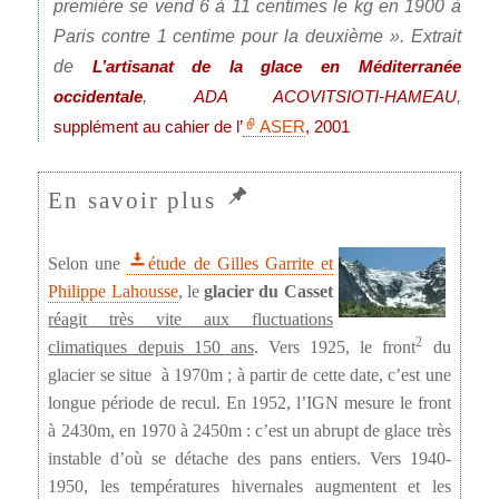
première se vend 6 à 11 centimes le kg en 1900 à
Paris contre 1 centime pour la deuxième ». Extrait
de
L’artisanat de la glace en Méditerranée
,
,
occidentale
ADA ACOVITSIOTI-HAMEAU
supplément au cahier de l’
ASER
, 2001
Selon une
étude de Gilles Garrite et
Philippe Lahousse
, le
glacier du Casset
réagit très vite aux fluctuations
2
climatiques depuis 150 ans
. Vers 1925, le front
du
glacier se situe à 1970m ; à partir de cette date, c’est une
longue période de recul. En 1952, l’IGN mesure le front
à 2430m, en 1970 à 2450m : c’est un abrupt de glace très
instable d’où se détache des pans entiers. Vers 1940-
1950, les températures hivernales augmentent et les