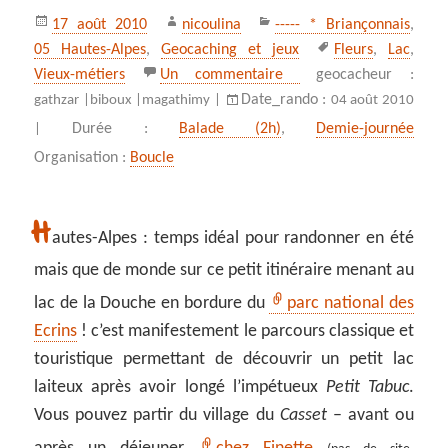
Publié
Auteur
Catégories
17 août 2010
nicoulina
----- * Briançonnais
,
le
Mots-
05 Hautes-Alpes
,
Geocaching et jeux
Fleurs
,
Lac
,
clés
sur En bordure du parc 
Vieux-métiers
Un commentaire
geocacheur :
Date_rando :
gathzar |
biboux |
magathimy |
04 août 2010
Durée :
Balade (2h)
,
Demie-journée
|
Organisation :
Boucle
H
autes-Alpes : temps idéal pour randonner en été
mais que de monde sur ce petit itinéraire menant au
lac de la Douche en bordure du
parc national des
Ecrins
! c’est manifestement le parcours classique et
touristique permettant de découvrir un petit lac
laiteux après avoir longé l’impétueux
Petit Tabuc
.
Vous pouvez partir du village du
Casset
– avant ou