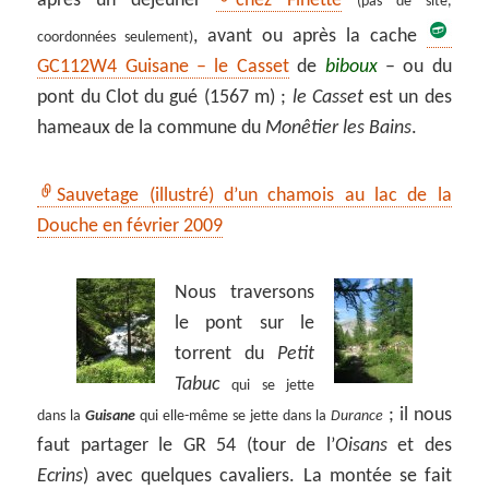
après un déjeuner
chez Finette
(pas de site,
, avant ou après la cache
coordonnées seulement)
GC112W4 Guisane – le Casset
de
biboux
– ou du
pont du Clot du gué (1567 m) ;
le Casset
est un des
hameaux de la commune du
Monêtier les Bains
.
Sauvetage (illustré) d’un chamois au lac de la
Douche en février 2009
Nous traversons
le pont sur le
torrent du
Petit
Tabuc
qui se jette
; il nous
dans la
Guisane
qui elle-même se jette dans la
Durance
faut partager le GR 54 (tour de l’
Oisans
et des
Ecrins
) avec quelques cavaliers. La montée se fait