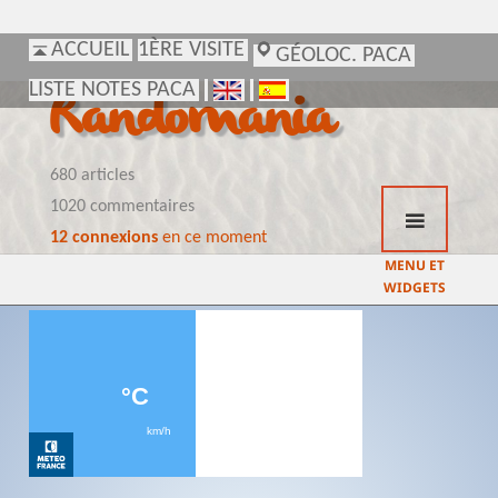
ACCUEIL
ACCUEIL
1ÈRE VISITE
1ÈRE VISITE
GÉOLOC. PACA
GÉOLOC. PACA
LISTE NOTES PACA
LISTE NOTES PACA
Randomania
680 articles
1020 commentaires
12 connexions
en ce moment
MENU ET
WIDGETS