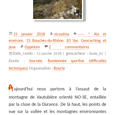
Publié
Auteur
Catégories
15 janvier 2018
nicoulina
----- * Aix et
le
environs
,
13 Bouches-du-Rhône
,
83 Var
,
Geocaching et
Mots-
sur La montagne
jeux
Oppidum
2 commentaires
clés
Date_rando :
geocacheur :
13 janvier 2018 |
Dude_01 |
Durée :
Journée
,
Randonnée sportive (difficultés
techniques)
Organisation :
Boucle
A
ujourd’hui nous partons à l’assaut de la
montagne de Vautubière orienté NO-SE, entaillée
par la cluse de la Durance. De là haut, les points de
vue sur la vallée et les montagnes environnantes