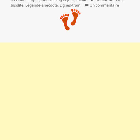
clés
sur ** Conf
Insolite
,
Légende-anecdote
,
Lignes-train
Un commentaire