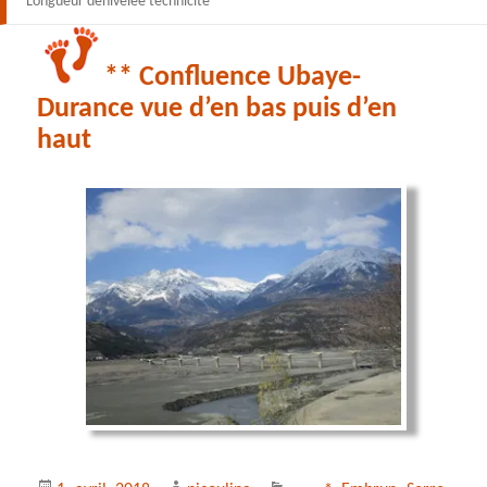
Longueur dénivelée technicité
** Confluence Ubaye-
Durance vue d’en bas puis d’en
haut
Publié
Auteur
Catégories