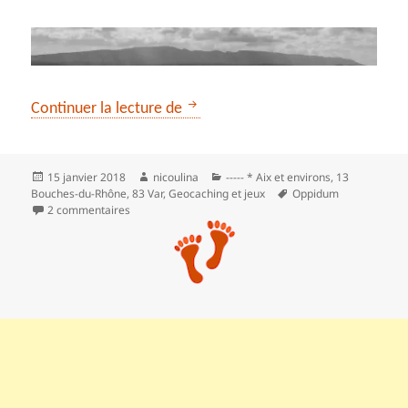
La montagne de Vautubière à part
Continuer la lecture de
Publié
Auteur
Catégories
15 janvier 2018
nicoulina
----- * Aix et environs
,
13
le
Mots-
Bouches-du-Rhône
,
83 Var
,
Geocaching et jeux
Oppidum
clés
sur La montagne de Vautubière à partir de Rians
2 commentaires