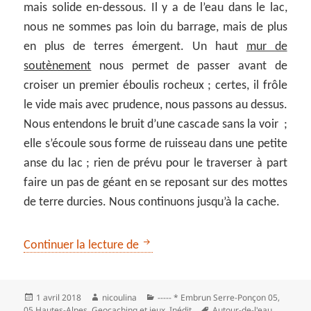
mais solide en-dessous. Il y a de l’eau dans le lac,
nous ne sommes pas loin du barrage, mais de plus
en plus de terres émergent. Un haut
mur de
soutènement
nous permet de passer avant de
croiser un premier éboulis rocheux ; certes, il frôle
le vide mais avec prudence, nous passons au dessus.
Nous entendons le bruit d’une cascade sans la voir ;
elle s’écoule sous forme de ruisseau dans une petite
anse du lac ; rien de prévu pour le traverser à part
faire un pas de géant en se reposant sur des mottes
de terre durcies. Nous continuons jusqu’à la cache.
** Confluence Ubaye-Durance vue 
Continuer la lecture de
Publié
Auteur
Catégories
1 avril 2018
nicoulina
----- * Embrun Serre-Ponçon 05
,
le
Mots-
05 Hautes-Alpes
,
Geocaching et jeux
,
Inédit
Autour-de-l'eau
,