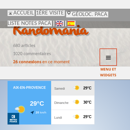
ACCUEIL
ACCUEIL
1ÈRE VISITE
1ÈRE VISITE
GÉOLOC. PACA
GÉOLOC. PACA
LISTE NOTES PACA
LISTE NOTES PACA
Randomania
680 articles
1020 commentaires
26 connexions
en ce moment
MENU ET
WIDGETS