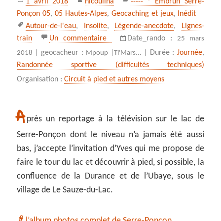
1 avril 2018
nicoulina
----- * Embrun Serre-
le
Ponçon 05
,
05 Hautes-Alpes
,
Geocaching et jeux
,
Inédit
Mots-
Autour-de-l'eau
,
Insolite
,
Légende-anecdote
,
Lignes-
clés
sur ** Confluence Ubaye-Durance v
train
Un commentaire
Date_rando :
25 mars
geocacheur :
Durée :
Journée
,
2018 |
Mpoup |
Ti'Mars... |
Randonnée sportive (difficultés techniques)
Organisation :
Circuit à pied et autres moyens
A
près un reportage à la télévision sur le lac de
Serre-Ponçon dont le niveau n’a jamais été aussi
bas, j’accepte l’invitation d’Yves qui me propose de
faire le tour du lac et découvrir à pied, si possible, la
confluence de la Durance et de l’Ubaye, sous le
village de Le Sauze-du-Lac.
l’album photos complet de Serre-Ponçon