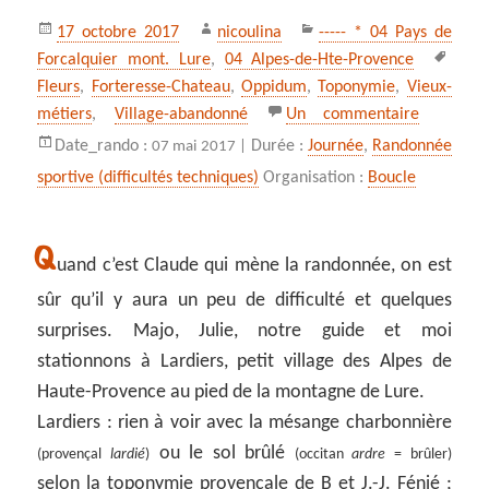
Publié
Auteur
Catégories
17 octobre 2017
nicoulina
----- * 04 Pays de
le
Mots
Forcalquier mont. Lure
,
04 Alpes-de-Hte-Provence
clés
Fleurs
,
Forteresse-Chateau
,
Oppidum
,
Toponymie
,
Vieux-
sur Lardie
métiers
,
Village-abandonné
Un commentaire
Date_rando :
Durée :
Journée
,
Randonnée
07 mai 2017 |
sportive (difficultés techniques)
Organisation :
Boucle
Q
uand c’est Claude qui mène la randonnée, on est
sûr qu’il y aura un peu de difficulté et quelques
surprises. Majo, Julie, notre guide et moi
stationnons à Lardiers, petit village des Alpes de
Haute-Provence au pied de la montagne de Lure.
Lardiers : rien à voir avec la mésange charbonnière
ou le sol brûlé
(provençal
lardié
)
(occitan
ardre
= brûler)
selon la toponymie provençale de B et J.-J. Fénié ;