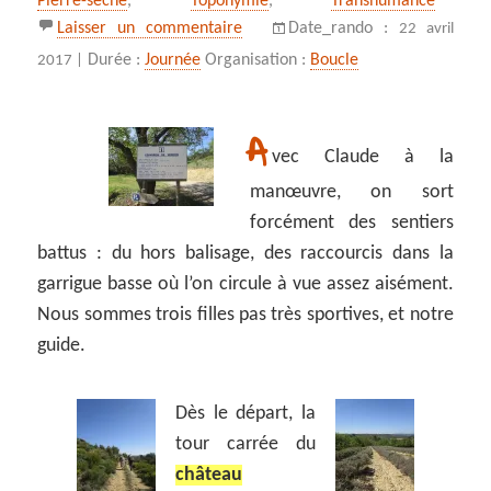
Pierre-sèche
,
Toponymie
,
Transhumance
sur Esparron de Verdon… autreme
Laisser un commentaire
Date_rando :
22 avril
Durée :
Journée
Organisation :
Boucle
2017 |
A
vec Claude à la
manœuvre, on sort
forcément des sentiers
battus : du hors balisage, des raccourcis dans la
garrigue basse où l’on circule à vue assez aisément.
Nous sommes trois filles pas très sportives, et notre
guide.
Dès le départ, la
tour carrée du
château