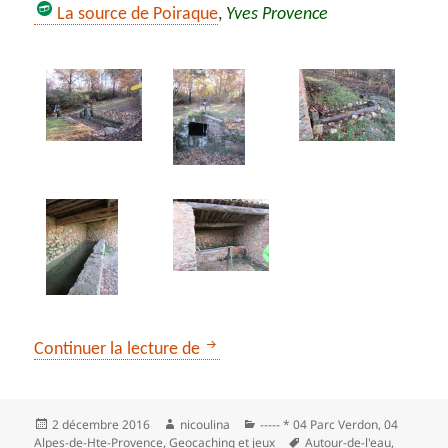
La source de Poiraque
,
Yves Provence
Quinson et les deux sources
Continuer la lecture de
Publié
Auteur
Catégories
2 décembre 2016
nicoulina
----- * 04 Parc Verdon
,
04
le
Mots-
Alpes-de-Hte-Provence
,
Geocaching et jeux
Autour-de-l'eau
,
clés