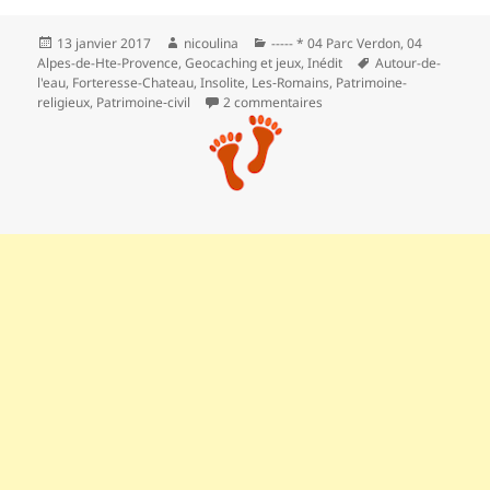
Publié
Auteur
Catégories
13 janvier 2017
nicoulina
----- * 04 Parc Verdon
,
04
le
Mots-
Alpes-de-Hte-Provence
,
Geocaching et jeux
,
Inédit
Autour-de-
clés
l'eau
,
Forteresse-Chateau
,
Insolite
,
Les‑Romains
,
Patrimoine-
sur ** Riez la romaine
religieux
,
Patrimoine‑civil
2 commentaires