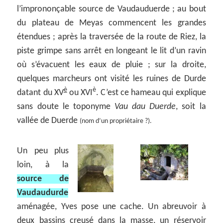
l’imprononçable source de Vaudauduerde ; au bout
du plateau de Meyas commencent les grandes
étendues ; après la traversée de la route de Riez, la
piste grimpe sans arrêt en longeant le lit d’un ravin
où s’évacuent les eaux de pluie ; sur la droite,
quelques marcheurs ont visité les ruines de Durde
è
è
datant du XV
ou XVI
. C’est ce hameau qui explique
sans doute le toponyme
Vau dau Duerde
, soit la
vallée de Duerde
(nom d’un propriétaire ?).
Un peu plus
loin, à la
source de
Vaudaudurde
aménagée, Yves pose une cache. Un abreuvoir à
deux bassins creusé dans la masse, un réservoir