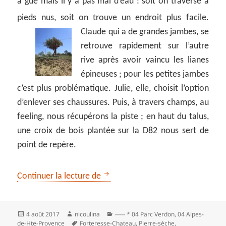
à gué mais il y a pas mal d’eau : soit on traverse à
pieds nus, soit on trouve un endroit plus facile.
Claude qui a de grandes jambes, se
retrouve rapidement sur l’autre
rive après avoir vaincu les lianes
épineuses ; pour les petites jambes
c’est plus problématique. Julie, elle, choisit l’option
d’enlever ses chaussures. Puis, à travers champs, au
feeling, nous récupérons la piste ; en haut du talus,
une croix de bois plantée sur la D82 nous sert de
point de repère.
Esparron de Verdon… autrement
Continuer la lecture de
Publié
Auteur
Catégories
4 août 2017
nicoulina
----- * 04 Parc Verdon
,
04 Alpes-
le
Mots-
de-Hte-Provence
Forteresse-Chateau
,
Pierre-sèche
,
clés