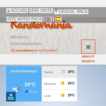
ACCUEIL
ACCUEIL
1ÈRE VISITE
1ÈRE VISITE
GÉOLOC. PACA
GÉOLOC. PACA
LISTE NOTES PACA
LISTE NOTES PACA
Randomania
680 articles
1020 commentaires
11 connexions
en ce moment
MENU ET
WIDGETS