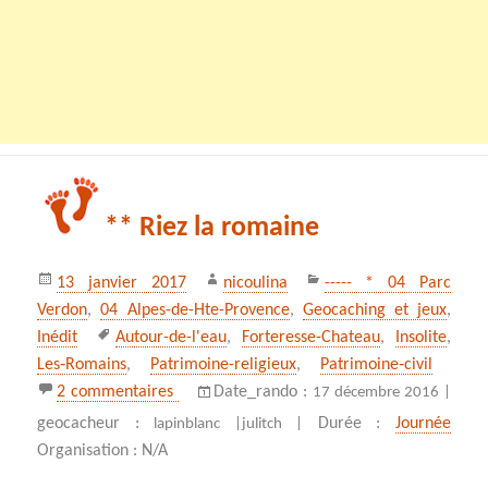
** Riez la romaine
Publié
Auteur
Catégories
13 janvier 2017
nicoulina
----- * 04 Parc
le
Verdon
,
04 Alpes-de-Hte-Provence
,
Geocaching et jeux
,
Mots-
Inédit
Autour-de-l'eau
,
Forteresse-Chateau
,
Insolite
,
clés
Les‑Romains
,
Patrimoine-religieux
,
Patrimoine‑civil
sur ** Riez la romaine
2 commentaires
Date_rando :
17 décembre 2016 |
geocacheur :
Durée :
Journée
lapinblanc |
julitch |
Organisation : N/A