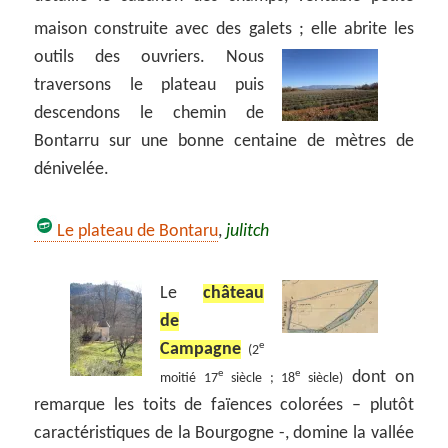
maison construite avec des galets ;
elle abrite les
outils des ouvriers. Nous
traversons le plateau puis
descendons le chemin de
Bontarru sur une bonne centaine de mètres de
dénivelée.
Le plateau de Bontaru
,
julitch
Le
château
de
Campagne
e
(2
dont on
e
e
moitié 17
siècle ; 18
siècle)
remarque les toits de faïences colorées – plutôt
caractéristiques de la Bourgogne -, domine la vallée