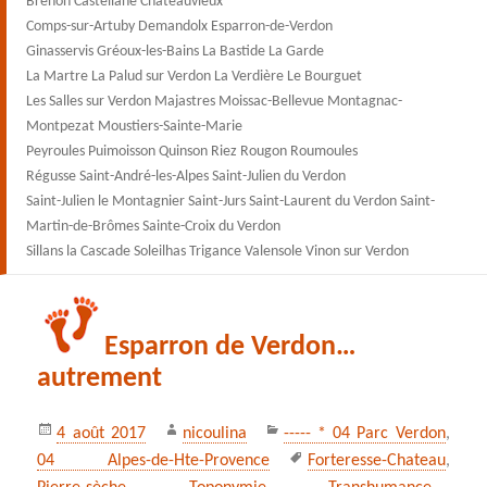
Brenon Castellane Châteauvieux
Comps-sur-Artuby Demandolx Esparron-de-Verdon
Ginasservis Gréoux-les-Bains La Bastide La Garde
La Martre La Palud sur Verdon La Verdière Le Bourguet
Les Salles sur Verdon Majastres Moissac-Bellevue Montagnac-
Montpezat Moustiers-Sainte-Marie
Peyroules Puimoisson Quinson Riez Rougon Roumoules
Régusse Saint-André-les-Alpes Saint-Julien du Verdon
Saint-Julien le Montagnier Saint-Jurs Saint-Laurent du Verdon Saint-
Martin-de-Brômes Sainte-Croix du Verdon
Sillans la Cascade Soleilhas Trigance Valensole Vinon sur Verdon
Esparron de Verdon…
autrement
Publié
Auteur
Catégories
4 août 2017
nicoulina
----- * 04 Parc Verdon
,
le
Mots-
04 Alpes-de-Hte-Provence
Forteresse-Chateau
,
clés