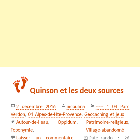
Quinson et les deux sources
Publié
Auteur
Catégories
2 décembre 2016
nicoulina
----- * 04 Parc
le
Verdon
,
04 Alpes-de-Hte-Provence
,
Geocaching et jeux
Mots-
Autour-de-l'eau
,
Oppidum
,
Patrimoine-religieux
,
clés
Toponymie
,
Village-abandonné
sur Quinson et les deux sources
Laisser un commentaire
Date_rando :
26