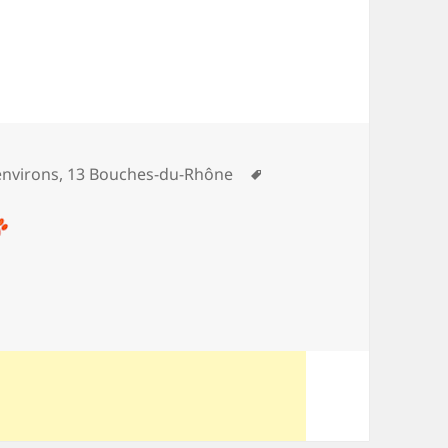
ognes
Mots-
 environs
,
13 Bouches-du-Rhône
clés
ur Sentier botanique de Rognes