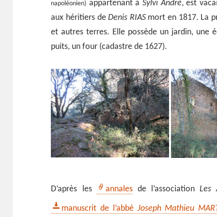
appartenant à
Sylvi André
, est vac
napoléonien)
aux héritiers de
Denis RIAS
mort en 1817. La pr
et autres terres. Elle possède un jardin, une é
puits, un four (cadastre de 1627).
D’après les
annales
de l’association
Les 
manuscrit de l’abbé
Joseph Mathieu MAR