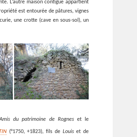
ante. L’autre maison contigue appartient
opriété est entourée de pâtures, vignes
curie, une crotte (cave en sous-sol), un
Amis du patrimoine de Rognes
et le
TIN
(°1750, +1823), fils de
Louis
et de