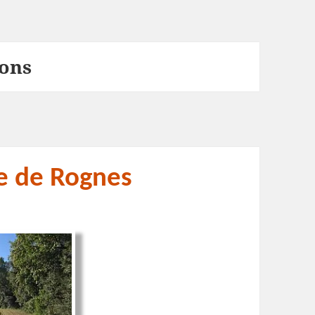
rons
e de Rognes