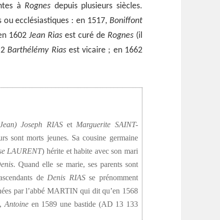
ntes à
Rognes
depuis plusieurs siècles.
 ou ecclésiastiques : en 1517,
Boniffont
en 1602
Jean Rias
est curé de
Rognes
(il
652
Barthélémy Rias
est vicaire ; en 1662
(Jean) Joseph RIAS
et
Marguerite SAINT-
eurs sont morts jeunes. Sa cousine germaine
se LAURENT
) hérite et habite avec son mari
enis
. Quand elle se marie, ses parents sont
s ascendants de
Denis RIAS
se prénomment
onnées par l’abbé MARTIN qui dit qu’en 1568
,
Antoine
en 1589 une bastide (AD 13 133