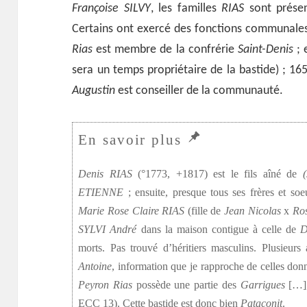
Françoise SILVY
, les familles
RIAS
sont prése
Certains ont exercé des fonctions communales
Rias
est membre de la confrérie
Saint-Denis
; 
sera un temps propriétaire de la bastide) ; 1
Augustin
est conseiller de la communauté.
Denis RIAS
(°1773, +1817) est le fils aîné de
ETIENNE
; ensuite, presque tous ses frères et so
Marie Rose Claire RIAS
(fille de
Jean Nicolas
x
Ro
SYLVI André
dans la maison contigue à celle de
D
morts. Pas trouvé d’héritiers masculins. Plusieur
Antoine
, information que je rapproche de celles d
Peyron Rias
possède une partie des
Garrigues
[…]
ECC 13). Cette bastide est donc bien
Pataconit
.