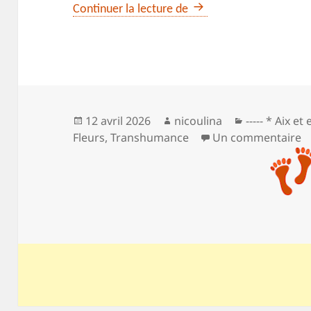
Sentier botanique de R
Continuer la lecture de
Publié
Auteur
Catégories
12 avril 2026
nicoulina
----- * Aix et
le
s
Fleurs
,
Transhumance
Un commentaire