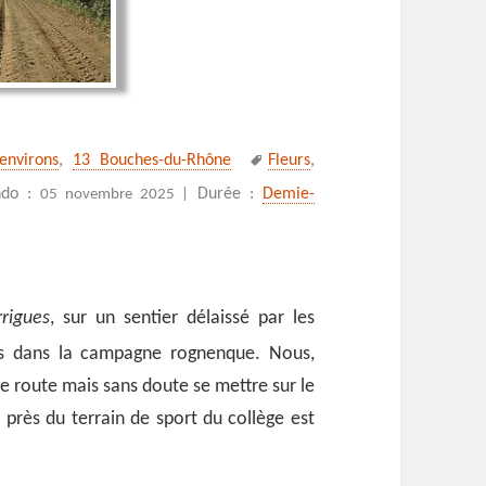
Mots-
environs
,
13 Bouches-du-Rhône
Fleurs
,
clés
otanique de Rognes
ndo :
Durée :
Demie-
05 novembre 2025 |
rigues
, sur un sentier délaissé par les
nes dans la campagne rognenque. Nous,
 route mais sans doute se mettre sur le
près du terrain de sport du collège est