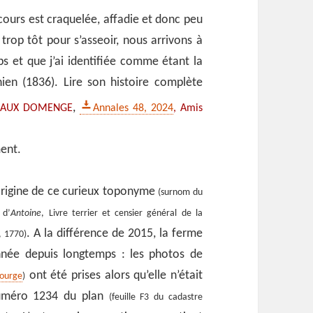
ours est craquelée, affadie et donc peu
 trop tôt pour s’asseoir, nous arrivons à
s et que j’ai identifiée comme étant la
en (1836). Lire son histoire complète
,
NAUX DOMENGE
Annales 48, 2024
, Amis
ent.
’origine de ce curieux toponyme
(surnom du
 d’
Antoine
, Livre terrier et censier général de la
. A la différence de 2015, la ferme
, 1770)
nnée depuis longtemps : les photos de
ont été prises alors qu’elle n’était
courge
)
numéro 1234 du plan
(feuille F3 du cadastre