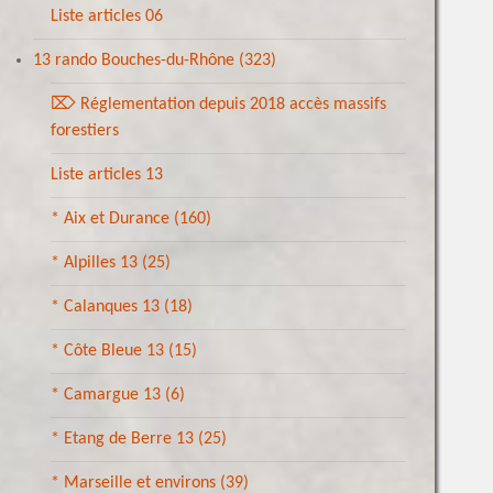
Liste articles 06
13 rando Bouches-du-Rhône
(323)
⌦ Réglementation depuis 2018 accès massifs
forestiers
Liste articles 13
* Aix et Durance
(160)
* Alpilles 13
(25)
* Calanques 13
(18)
* Côte Bleue 13
(15)
* Camargue 13
(6)
* Etang de Berre 13
(25)
* Marseille et environs
(39)