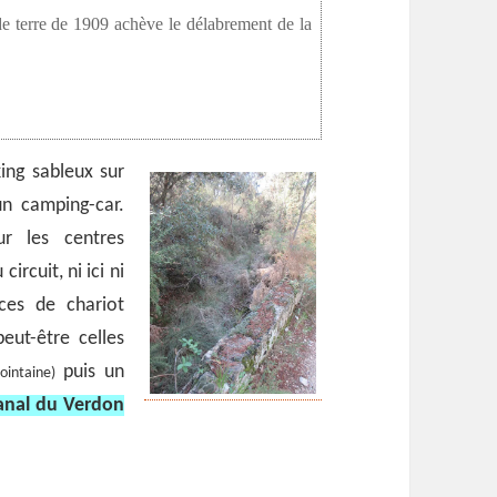
e terre de 1909 achève le délabrement de la
ing sableux sur
un camping-car.
ur les centres
ircuit, ni ici ni
aces de chariot
eut-être celles
puis un
ointaine)
anal du Verdon