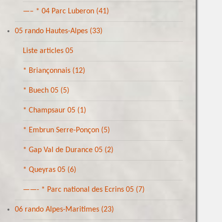
—– * 04 Parc Luberon
(41)
05 rando Hautes-Alpes
(33)
Liste articles 05
* Briançonnais
(12)
* Buech 05
(5)
* Champsaur 05
(1)
* Embrun Serre-Ponçon
(5)
* Gap Val de Durance 05
(2)
* Queyras 05
(6)
——- * Parc national des Ecrins 05
(7)
06 rando Alpes-Maritimes
(23)