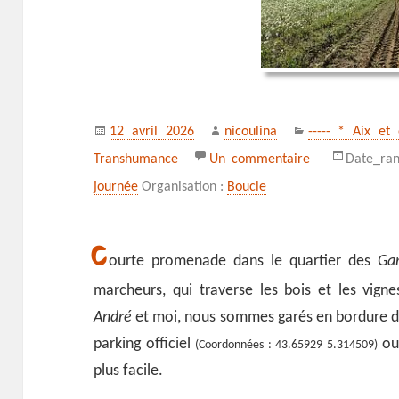
Publié
Auteur
Catégories
12 avril 2026
nicoulina
----- * Aix et 
le
sur Sentier b
Transhumance
Un commentaire
Date_ra
journée
Organisation :
Boucle
C
ourte promenade dans le quartier des
Gar
marcheurs, qui traverse les bois et les vig
André
et moi, nous sommes garés en bordure de
parking officiel
ou 
(Coordonnées : 43.65929 5.314509)
plus facile.