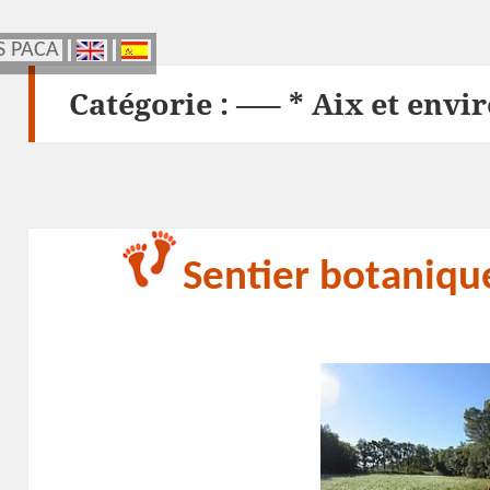
S PACA
S PACA
Catégorie :
—– * Aix et envi
Sentier botaniqu