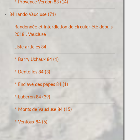
* Provence Verdon 83
(14)
84 rando Vaucluse
(71)
Randonnée et interdiction de circuler été depuis
2018 : Vaucluse
Liste articles 84
* Barry Uchaux 84
(1)
* Dentelles 84
(3)
* Enclave des papes 84
(1)
* Luberon 84
(39)
* Monts de Vaucluse 84
(15)
* Ventoux 84
(6)