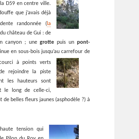
la D59 en centre ville.
ouffe que j’avais déjà
édente randonnée (
la
 du château de Gui : de
un canyon ; une
grotte
puis un
pont-
inue en sous-bois jusqu’au carrefour de
courci à points verts
e rejoindre la piste
nt les hauteurs sont
 le long de celle-ci,
 de belles fleurs jaunes (asphodèle ?) à
haute tension qui
le Pilon du Roy en