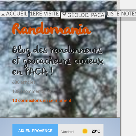
ACCUEIL
1ÈRE VISITE
LISTE NOTE
GÉOLOC. PACA
Randomania
Blog des randonneurs
et geocacheurs curieux
en PACA !
680 articles
1020 commentaires
13 connexions
en ce moment