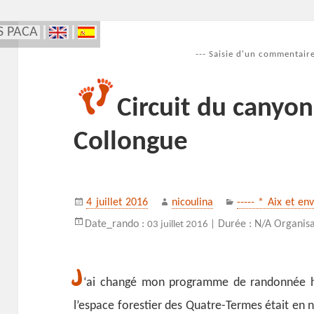
S PACA
--- Saisie d'un commentaire
Circuit du canyon
Collongue
Publié
Auteur
Catégories
4 juillet 2016
nicoulina
----- * Aix et en
le
Date_rando :
Durée : N/A Organisa
03 juillet 2016 |
J
‘ai changé mon programme de randonnée hi
l’espace forestier des Quatre-Termes était en ni