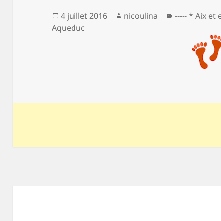
Publié
Auteur
Catégories
4 juillet 2016
nicoulina
----- * Aix et
le
Aqueduc