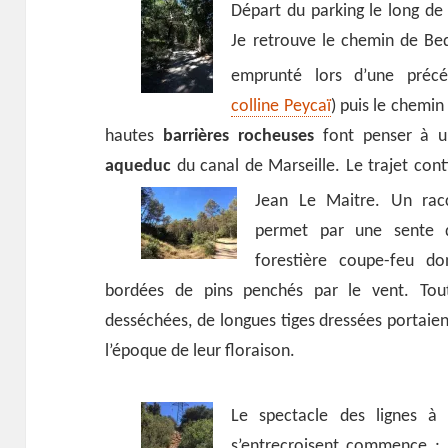
Départ du parking le long de 
Je retrouve le chemin de Bed
emprunté lors d’une préc
colline Peycaï
) puis le chemin
hautes
barrières rocheuses
font penser à 
aqueduc
du canal de Marseille. Le trajet cont
Jean Le Maitre.
Un rac
permet par une sente d
forestière coupe-feu do
bordées de pins penchés par le vent. Tout
desséchées, de longues tiges dressées portaient
l’époque de leur floraison.
Le spectacle des lignes à 
s’entrecroisent commence ; 