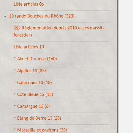
Liste articles 06
13 rando Bouches-du-Rhône
(323)
⌦ Réglementation depuis 2018 accès massifs
forestiers
Liste articles 13
* Aix et Durance
(160)
* Alpilles 13
(25)
* Calanques 13
(18)
* Côte Bleue 13
(15)
* Camargue 13
(6)
* Etang de Berre 13
(25)
* Marseille et environs
(39)