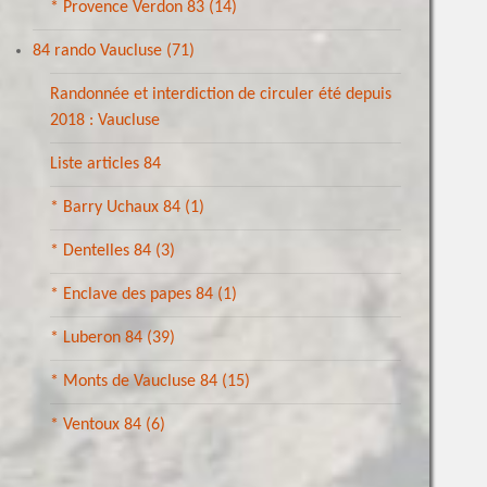
* Provence Verdon 83
(14)
84 rando Vaucluse
(71)
Randonnée et interdiction de circuler été depuis
2018 : Vaucluse
Liste articles 84
* Barry Uchaux 84
(1)
* Dentelles 84
(3)
* Enclave des papes 84
(1)
* Luberon 84
(39)
* Monts de Vaucluse 84
(15)
* Ventoux 84
(6)