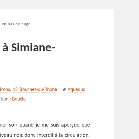
 en bas de page ---
 à Simiane-
Mots-
virons
,
13 Bouches-du-Rhône
Aqueduc
clés
tion :
Boucle
er soir quand je me suis aperçue que
veau noir, donc interdit à la circulation.