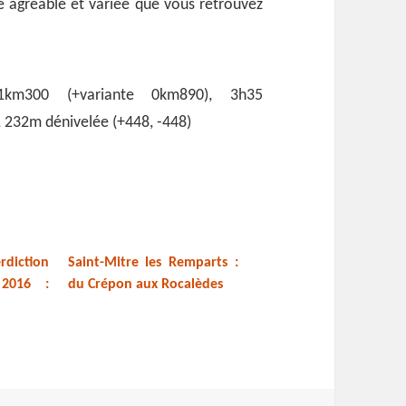
e agréable et variée que vous retrouvez
11km300 (+variante 0km890), 3h35
, 232m dénivelée (+448, -448)
rdiction
Saint-Mitre les Remparts :
 2016 :
du Crépon aux Rocalèdes