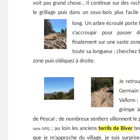
voit pas grand chose…
Il continue sur des ro
le grillage puis dans un sous-bois plus facil
long.
Un arbre écroulé porte le
s’accroupir pour passer d
finalement sur une vaste zone
toute sa longueur ; cherchez bi
zone puis obliquez à droite.
Je retro
Germain
Vallons ;
grimpe à
de Peycaï ; de nombreux sentiers sillonnent le
; au loin les anciens
terrils de Biver
ten
sans GPS)
que je m’approche du village, je suis surpri