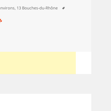
Mots-
 environs
,
13 Bouches-du-Rhône
clés