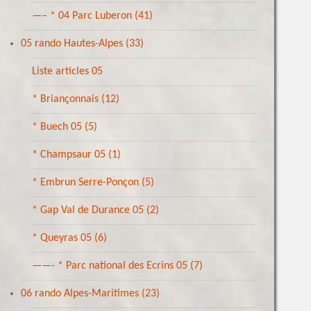
—– * 04 Parc Luberon
(41)
05 rando Hautes-Alpes
(33)
Liste articles 05
* Briançonnais
(12)
* Buech 05
(5)
* Champsaur 05
(1)
* Embrun Serre-Ponçon
(5)
* Gap Val de Durance 05
(2)
* Queyras 05
(6)
——- * Parc national des Ecrins 05
(7)
06 rando Alpes-Maritimes
(23)