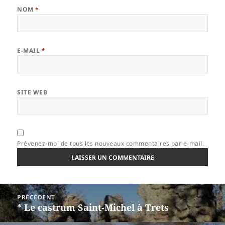
NOM
*
E-MAIL
*
SITE WEB
Prévenez-moi de tous les nouveaux commentaires par e-mail.
Navigation
PRÉCÉDENT
de
* Le castrum Saint-Michel à Trets
Article
l’article
précédent :