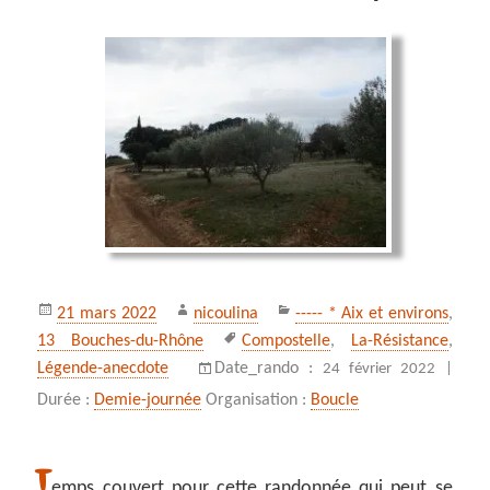
Publié
Auteur
Catégories
21 mars 2022
nicoulina
----- * Aix et environs
,
le
Mots-
13 Bouches-du-Rhône
Compostelle
,
La-Résistance
,
clés
Légende-anecdote
Date_rando :
24 février 2022 |
Durée :
Demie-journée
Organisation :
Boucle
T
emps couvert pour cette randonnée qui peut se