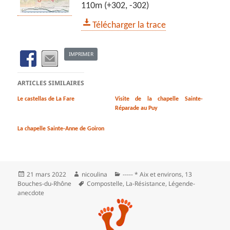
110m (+302, -302)
Télécharger la trace
IMPRIMER
ARTICLES SIMILAIRES
Le castellas de La Fare
Visite de la chapelle Sainte-
Réparade au Puy
La chapelle Sainte-Anne de Goiron
Publié
Auteur
Catégories
21 mars 2022
nicoulina
----- * Aix et environs
,
13
le
Mots-
Bouches-du-Rhône
Compostelle
,
La-Résistance
,
Légende-
clés
anecdote