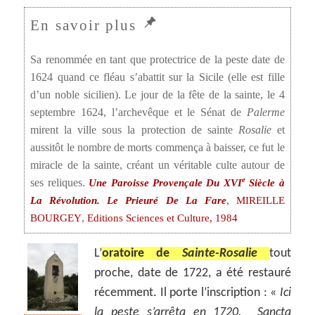
Sa renommée en tant que protectrice de la peste date de
1624 quand ce fléau s’abattit sur la Sicile (elle est fille
d’un noble sicilien). Le jour de la fête de la sainte, le 4
septembre 1624, l’archevêque et le Sénat de
Palerme
mirent la ville sous la protection de sainte
Rosalie
et
aussitôt le nombre de morts commença à baisser, ce fut le
miracle de la sainte, créant un véritable culte autour de
e
ses reliques.
Une Paroisse Provençale Du XVI
Siècle à
,
La Révolution. Le Prieuré De La Fare
MIREILLE
,
BOURGEY
Editions Sciences et Culture, 1984
L’
oratoire de
Sainte-Rosalie
tout
proche, date de 1722, a été restauré
récemment. Il porte l’inscription : «
Ici
la peste s’arrêta en 1720. Sancta