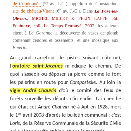
e
de Coudounèu
(5
av. J.-C.), oppidum de Constantine,
e
site de château-Virant
(6
av. J.-C.). Dans
La Fare-les-
,
,
Oliviers
MICHEL MILLET & FÉLIX LAFFÉ
Ed.
, les auteurs
Equinoxe, coll. Le Temps Retrouvé, 2002
citent à
La Garanne
la découverte de vases de plomb
contenant cendres et ossements, et une mosaïque aux
Emeric
.
Au grand carrefour de pistes suivant (citerne),
l’
oratoire
saint-Jacques
m’indique le chemin. De
quoi s’asseoir ou déposer sa pierre comme le font
les pèlerins en route pour
Compostelle
. Au loin la
vigie
André Chauvin
d’où le comité des feux de
forêts surveille les débuts d’incendie. J’ai cherché
qui était cet
André Chauvin
né à Apt en 1928, mort
er
le 1
avril 2008 d’après le bulletin communal ; c’est
Loris
, de la Réserve Communale de la Sécurité Civile