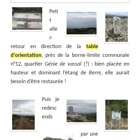
Peti
t
alle
r-
retour en direction de la
table
d’orientation
, près de la borne-limite communale
n°12, quartier
Génie de vassal
(?) ; bien placée en
hauteur et dominant l’étang de
Berre,
elle aurait
besoin d’être restaurée !
Puis je
redesc
ends
par une