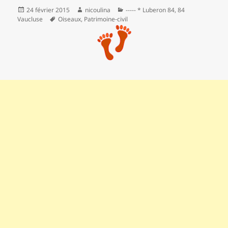
Publié
Auteur
Catégories
24 février 2015
nicoulina
----- * Luberon 84
,
84
le
Mots-
Vaucluse
Oiseaux
,
Patrimoine‑civil
clés