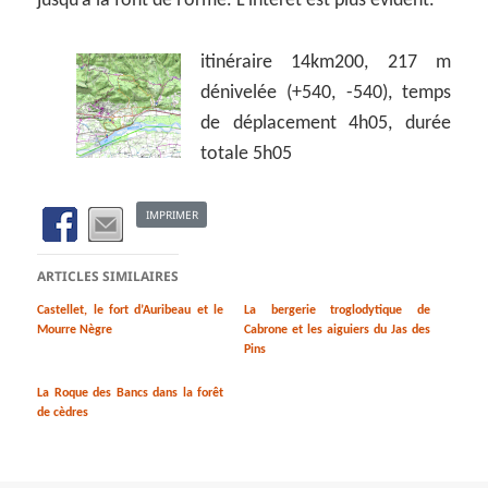
jusqu’à la font de l’orme. L’intérêt est plus évident.
itinéraire 14km200, 217 m
dénivelée (+540, -540), temps
de déplacement 4h05, durée
totale 5h05
IMPRIMER
ARTICLES SIMILAIRES
Castellet, le fort d’Auribeau et le
La bergerie troglodytique de
Mourre Nègre
Cabrone et les aiguiers du Jas des
Pins
La Roque des Bancs dans la forêt
de cèdres