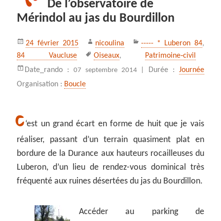
De l’observatoire de
Mérindol au jas du Bourdillon
Publié
Auteur
Catégories
24 février 2015
nicoulina
----- * Luberon 84
,
le
Mots-
84 Vaucluse
Oiseaux
,
Patrimoine‑civil
clés
Date_rando :
Durée :
Journée
07 septembre 2014 |
Organisation :
Boucle
C
‘est un grand écart en forme de huit que je vais
réaliser, passant d’un terrain quasiment plat en
bordure de la Durance aux hauteurs rocailleuses du
Luberon, d’un lieu de rendez-vous dominical très
fréquenté aux ruines désertées du jas du Bourdillon.
Accéder au parking de